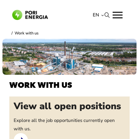
Skip
to
EN
content
Suomi
/
Work with us
English
WORK WITH US
View all open positions
Explore all the job opportunities currently open
with us.