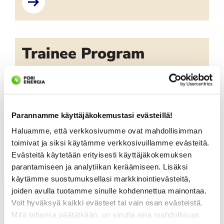
Trainee Program
Pori Energia’s trainee program for for higher
education students.
Parannamme käyttäjäkokemustasi evästeillä!
Haluamme, että verkkosivumme ovat mahdollisimman
toimivat ja siksi käytämme verkkosivuillamme evästeitä.
Evästeitä käytetään erityisesti käyttäjäkokemuksen
parantamiseen ja analytiikan keräämiseen. Lisäksi
käytämme suostumuksellasi markkinointievästeitä,
joiden avulla tuotamme sinulle kohdennettua mainontaa.
Voit hyväksyä kaikki evästeet tai vain osan evästeistä.
Mitä tahansa päätätkään, on sinulla aina mahdollisuus