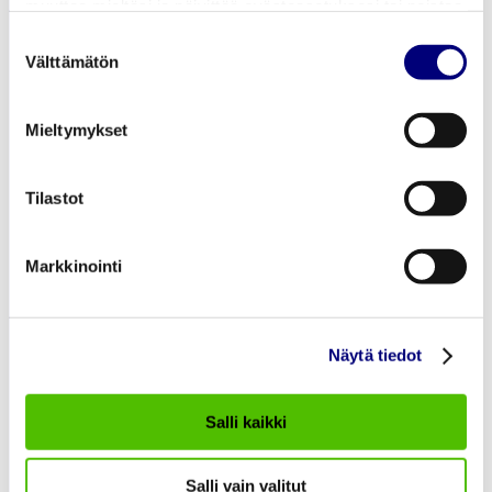
muuttaa mieltäsi ja päivittää evästeasetuksesi tai poistaa
aiemmin tallennetut evästeet selaimestasi.
Suostumuksen
Välttämätön
valinta
Heating and cooling
Electricity distribution
Mieltymykset
About us
Work with us
Tilastot
Customer service
Markkinointi
asiakaspalvelu@porienergia.fi
Näytä tiedot
DISTRICT HEATING
CUSTOMER SERVICE
Salli kaikki
Pori Energia Oy
Salli vain valitut
02 621 2085