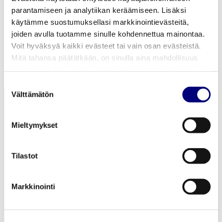
Read more about power outages and tips on how to
parantamiseen ja analytiikan keräämiseen. Lisäksi
prepare for them.
käytämme suostumuksellasi markkinointievästeitä,
joiden avulla tuotamme sinulle kohdennettua mainontaa.
Voit hyväksyä kaikki evästeet tai vain osan evästeistä.
Mitä tahansa päätätkään, on sinulla aina mahdollisuus
muuttaa mieltäsi ja päivittää evästeasetuksesi tai poistaa
aiemmin tallennetut evästeet selaimestasi.
Suostumuksen
Välttämätön
valinta
Mieltymykset
Tilastot
Heating and cooling
Electricity distribution
Markkinointi
About us
Work with us