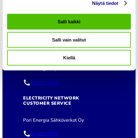
Näytä tiedot
Customer service
Salli kaikki
asiakaspalvelu@porienergia.fi
Salli vain valitut
DISTRICT HEATING
CUSTOMER SERVICE
Kiellä
Pori Energia Oy
02 621 2085
ELECTRICITY NETWORK
CUSTOMER SERVICE
Pori Energia Sähköverkot Oy
02 621 2050