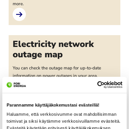
more.
Electricity network
outage map
You can check the outage map for up-to-date
information on power outages in your area.
Parannamme käyttäjäkokemustasi evästeillä!
Power cuts
Haluamme, että verkkosivumme ovat mahdollisimman
toimivat ja siksi käytämme verkkosivuillamme evästeitä.
Evästeitä käytetään erityisesti käyttäjäkokemuksen