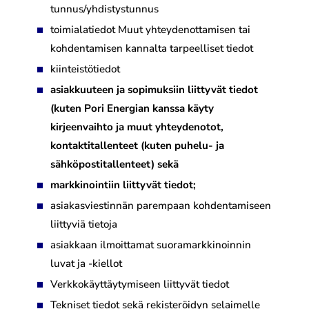
tunnus/yhdistystunnus
toimialatiedot Muut yhteydenottamisen tai
kohdentamisen kannalta tarpeelliset tiedot
kiinteistötiedot
asiakkuuteen ja sopimuksiin liittyvät tiedot
(kuten Pori Energian kanssa käyty
kirjeenvaihto ja muut yhteydenotot,
kontaktitallenteet (kuten puhelu- ja
sähköpostitallenteet) sekä
markkinointiin liittyvät tiedot;
asiakasviestinnän parempaan kohdentamiseen
liittyviä tietoja
asiakkaan ilmoittamat suoramarkkinoinnin
luvat ja -kiellot
Verkkokäyttäytymiseen liittyvät tiedot
Tekniset tiedot sekä rekisteröidyn selaimelle