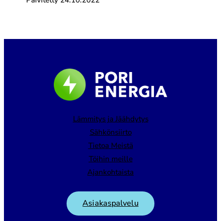
Päivitetty 24.10.2022
Lämmitys ja Jäähdytys
Sähkönsiirto
Tietoa Meistä
Töihin meille
Ajankohtaista
Asiakaspalvelu