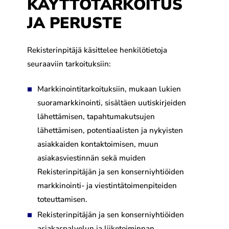
KÄYTTÖTARKOITUS
JA PERUSTE
Rekisterinpitäjä käsittelee henkilötietoja
seuraaviin tarkoituksiin:
Markkinointitarkoituksiin, mukaan lukien
suoramarkkinointi, sisältäen uutiskirjeiden
lähettämisen, tapahtumakutsujen
lähettämisen, potentiaalisten ja nykyisten
asiakkaiden kontaktoimisen, muun
asiakasviestinnän sekä muiden
Rekisterinpitäjän ja sen konserniyhtiöiden
markkinointi- ja viestintätoimenpiteiden
toteuttamisen.
Rekisterinpitäjän ja sen konserniyhtiöiden
asiakaspalvelun ja liiketoiminnan