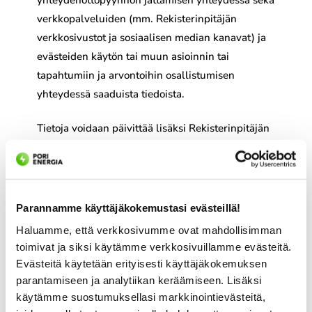
yhteydenottopyynnön jättämisen yhteydessä sekä
verkkopalveluiden (mm. Rekisterinpitäjän
verkkosivustot ja sosiaalisen median kanavat) ja
evästeiden käytön tai muun asioinnin tai
tapahtumiin ja arvontoihin osallistumisen
yhteydessä saaduista tiedoista.
Tietoja voidaan päivittää lisäksi Rekisterinpitäjän
muista henkilörekistereistä,
yhteistyökumppaneiden henkilörekistereistä sekä
viranomaisilta ja muilta yrityksiltä lainsäädännön
sallimissa puitteissa.
Parannamme käyttäjäkokemustasi evästeillä!
Haluamme, että verkkosivumme ovat mahdollisimman
7. HENKILÖTIETOJEN
toimivat ja siksi käytämme verkkosivuillamme evästeitä.
SÄÄNNÖNMUKAISET
Evästeitä käytetään erityisesti käyttäjäkokemuksen
parantamiseen ja analytiikan keräämiseen. Lisäksi
LUOVUTUKSET
käytämme suostumuksellasi markkinointievästeitä,