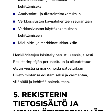
kehittämiseksi
Analysointi- ja tilastointitarkoituksiin
Verkkosivuston kävijäliikenteen seurantaan
Verkkosivuston käyttökokemuksen
kehittämiseen
Mielipide- ja markkinatutkimuksiin
Henkilötietojen käsittely perustuu ensisijaisesti
Rekisterinpitäjän perusteltuun ja oikeutettuun
etuun viestiä ja markkinoida palveluitaan
liiketoimintansa edistämiseksi ja varmentaa,
ylläpitää ja kehittää palveluitaan.
5. REKISTERIN
TIETOSISÄLTÖ JA