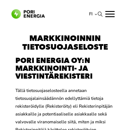
Siirry
sisältöön
FI
Suomi
MARKKINOINNIN
English
TIETOSUOJASELOSTE
PORI ENERGIA OY:N
MARKKINOINTI- JA
VIESTINTÄREKISTERI
Tällä tietosuojaselosteella annetaan
tietosuojalainsäädännön edellyttämiä tietoja
rekisteröidylle (Rekisteröity) eli Rekisterinpitäjän
asiakkaille ja potentiaaliselle asiakkaalle sekä
valvovalle viranomaiselle siitä, miten ja miksi
Rekisterinpitäjä käsittelee rekisteröityjen