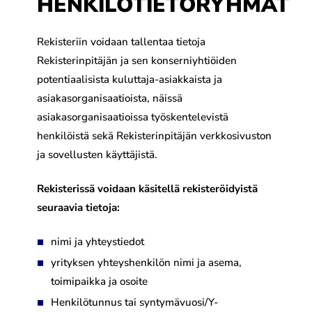
HENKILÖTIETORYHMÄT
Rekisteriin voidaan tallentaa tietoja
Rekisterinpitäjän ja sen konserniyhtiöiden
potentiaalisista kuluttaja-asiakkaista ja
asiakasorganisaatioista, näissä
asiakasorganisaatioissa työskentelevistä
henkilöistä sekä Rekisterinpitäjän verkkosivuston
ja sovellusten käyttäjistä.
Rekisterissä voidaan käsitellä rekisteröidyistä
seuraavia tietoja:
nimi ja yhteystiedot
yrityksen yhteyshenkilön nimi ja asema,
toimipaikka ja osoite
Henkilötunnus tai syntymävuosi/Y-