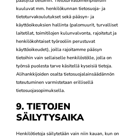
pääsyltä tietoihin. Tietoturvatoimenpiteisiin
kuuluvat mm. henkilökunnan tietosuoja- ja
tietoturvakoulutukset sekä pääsyn- ja
käyttöoikeuksien hallinta (palomuurit, turvalliset
laitetilat, toimitilojen kulunvalvonta, rajoitetut ja
henkilökohtaiset työrooliin perustuvat
käyttöoikeudet), joilla rajoitamme pääsyn
tietoihin vain sellaiselle henkilöstölle, jolla on
työnsä puolesta tarve käsitellä kyseisiä tietoja.
Alihankkijoiden osalta tietosuojalainsäädännön
toteutuminen varmistetaan erillisellä
tietosuojasopimuksella.
9. TIETOJEN
SÄILYTYSAIKA
Henkilötietoja säilytetään vain niin kauan, kun on