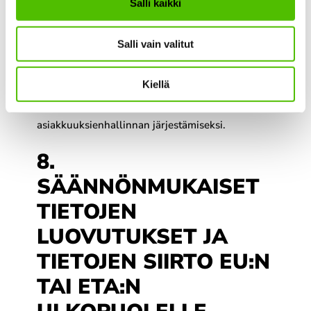
Salli kaikki
viranomaisen esittämien vaatimusten ja lakiin
perustuvien edellytysten mukaisesti.
Salli vain valitut
Henkilötietoja voidaan luovuttaa Pori Energia -
Kiellä
konsernin sisällä, mikäli se on
tarkoituksenmukaista esimerkiksi
asiakkuuksienhallinnan järjestämiseksi.
8.
SÄÄNNÖNMUKAISET
TIETOJEN
LUOVUTUKSET JA
TIETOJEN SIIRTO EU:N
TAI ETA:N