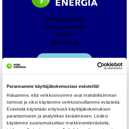
Heating and cooling
Electricity distribution
About us
Work with us
Customer service
asiakaspalvelu@porienergia.fi
Parannamme käyttäjäkokemustasi evästeillä!
DISTRICT HEATING
Haluamme, että verkkosivumme ovat mahdollisimman
CUSTOMER SERVICE
toimivat ja siksi käytämme verkkosivuillamme evästeitä.
Evästeitä käytetään erityisesti käyttäjäkokemuksen
Pori Energia Oy
parantamiseen ja analytiikan keräämiseen. Lisäksi
käytämme suostumuksellasi markkinointievästeitä,
02 621 2085