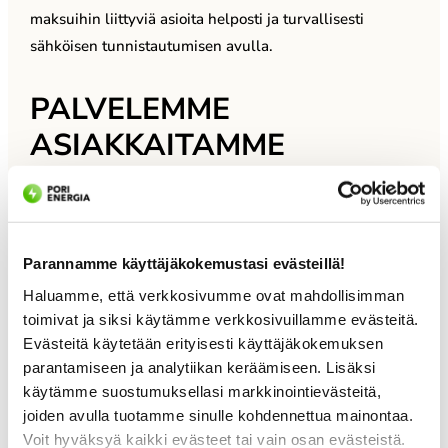
maksuihin liittyviä asioita helposti ja turvallisesti
sähköisen tunnistautumisen avulla.
PALVELEMME
ASIAKKAITAMME
PUHELIMITSE
SEURAAVASTI:
Parannamme käyttäjäkokemustasi evästeillä!
Pori Energia Oy – LÄMPÖ MAKSUMUISTUTUS
Haluamme, että verkkosivumme ovat mahdollisimman
puhelin: 09 2315 0465
toimivat ja siksi käytämme verkkosivuillamme evästeitä.
Evästeitä käytetään erityisesti käyttäjäkokemuksen
Pori Energia Sähköverkot Oy
parantamiseen ja analytiikan keräämiseen. Lisäksi
puhelin: 09 2315 0465
käytämme suostumuksellasi markkinointievästeitä,
joiden avulla tuotamme sinulle kohdennettua mainontaa.
Kuluttaja-asiakkaat:
Voit hyväksyä kaikki evästeet tai vain osan evästeistä.