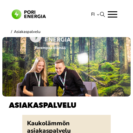
Siirry
sisältöön
FI
Suomi
/
Asiakaspalvelu
English
ASIAKASPALVELU
Kaukolämmön
asiakaspalvelu