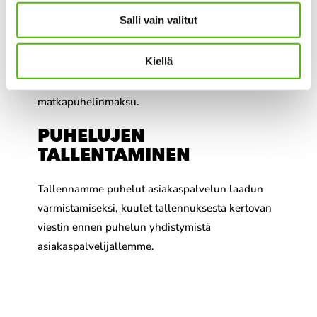
Salli vain valitut
Pori Energian palvelunumeroihin soitetut puhelut
ovat lisämaksuttomia. Puheluista ja jonotuksesta
Kiellä
peritään vain soittajan oman operaattorin
sopimuksen mukainen paikallisverkko- ja
matkapuhelinmaksu.
PUHELUJEN
TALLENTAMINEN
Tallennamme puhelut asiakaspalvelun laadun
varmistamiseksi, kuulet tallennuksesta kertovan
viestin ennen puhelun yhdistymistä
asiakaspalvelijallemme.