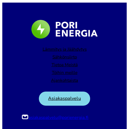
Lämmitys ja Jäähdytys
Sähkönsiirto
Tietoa Meistä
Töihin meille
Ajankohtaista
Asiakaspalvelu
asiakaspalvelu@porienergia.fi