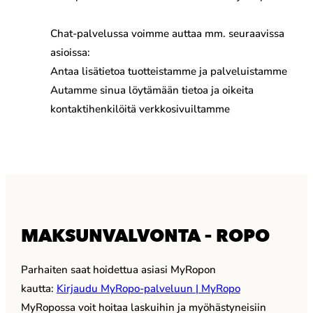
Chat-palvelussa voimme auttaa mm. seuraavissa
asioissa:
Antaa lisätietoa tuotteistamme ja palveluistamme
Autamme sinua löytämään tietoa ja oikeita
kontaktihenkilöitä verkkosivuiltamme
MAKSUNVALVONTA – ROPO
Parhaiten saat hoidettua asiasi MyRopon
kautta:
Kirjaudu MyRopo-palveluun | MyRopo
MyRopossa voit hoitaa laskuihin ja myöhästyneisiin