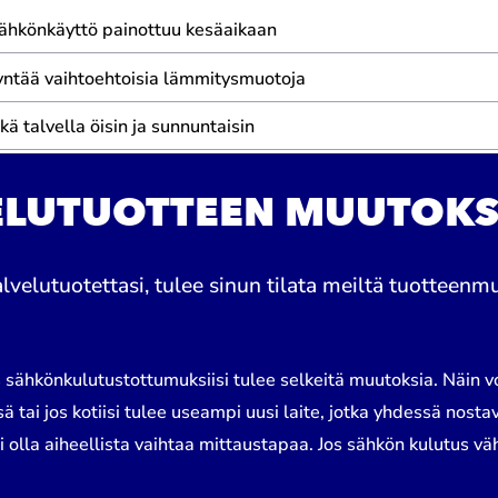
ka sähkönkäyttö painottuu kesäaikaan
dyntää vaihtoehtoisia lämmitysmuotoja
ä talvella öisin ja sunnuntaisin
LUTUOTTEEN MUUTOKS
lvelutuotettasi, tulee sinun tilata meiltä tuotteen
s sähkönkulutustottumuksiisi tulee selkeitä muutoksia. Näin 
 tai jos kotiisi tulee useampi uusi laite, jotka yhdessä nost
lla aiheellista vaihtaa mittaustapaa. Jos sähkön kulutus vähen