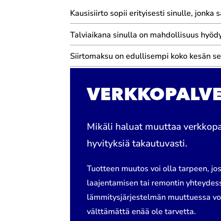
Kausisiirto sopii erityisesti sinulle, jon
Talviaikana sinulla on mahdollisuus hyö
Siirtomaksu on edullisempi koko kesän sek
VERKKOPALVE
Mikäli haluat muuttaa verkkopa
hyvityksiä takautuvasti.
Tuotteen muutos voi olla tarpeen, jo
laajentamisen tai remontin yhteydessä
lämmitysjärjestelmän muuttuessa voi o
välttämättä enää ole tarvetta.