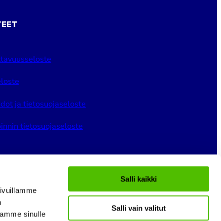
TEET
tavuusseloste
loste
dot ja tietosuojaseloste
innin tietosuojaseloste
Salli kaikki
ivuillamme
n
Salli vain valitut
gram
LinkedIn
YouTube
tamme sinulle