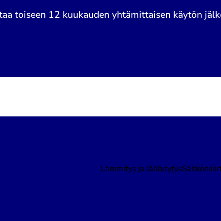
taa toiseen 12 kuukauden yhtämittaisen käytön jäl
Lämmitys ja Jäähdytys
Sähkönsiir