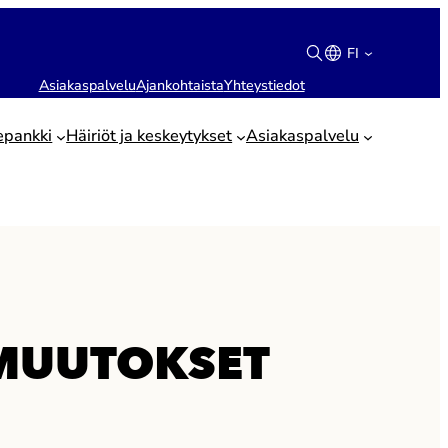
FI
Asiakaspalvelu
Ajankohtaista
Yhteystiedot
Suomi
English
epankki
Häiriöt ja keskeytykset
Asiakaspalvelu
-MUUTOKSET