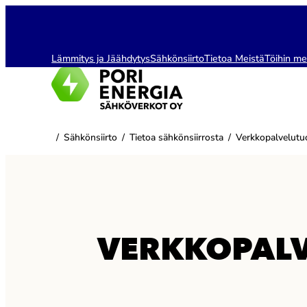
Siirry
sisältöön
Lämmitys ja Jäähdytys
Sähkönsiirto
Tietoa Meistä
Töihin me
/
Sähkönsiirto
/
Tietoa sähkönsiirrosta
/
Verkkopalvelutu
VERKKOPALV