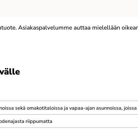
elutuote. Asiakaspalvelumme auttaa mielellään oikean
välle
unnoissa sekä omakotitaloissa ja vapaa-ajan asunnoissa, joiss
odenajasta riippumatta