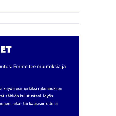
ET
muutos. Emme tee muutoksia ja
voi käydä esimerkiksi rakennuksen
avat sähkön kulutustasi. Myös
ee, aika- tai kausisiirrolle ei