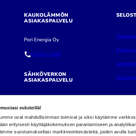
KAUKOLÄMMÖN
SELOS
ASIAKASPALVELU
Saavutet
Pori Energia Oy
Evästese
02 621 2085
Käyttöeh
SÄHKÖVERKON
Markkino
ASIAKASPALVELU
Pori Energia Sähköverkot Oy
ustasi evästeillä!
02 621 2050
umme ovat mahdollisimman toimivat ja siksi käytämme verkkos
tään erityisesti käyttäjäkokemuksen parantamiseen ja analytiika
Puhelinpalvelu avoinna:
Facebook
Insta
ämme suostumuksellasi markkinointievästeitä, joiden avulla tuo