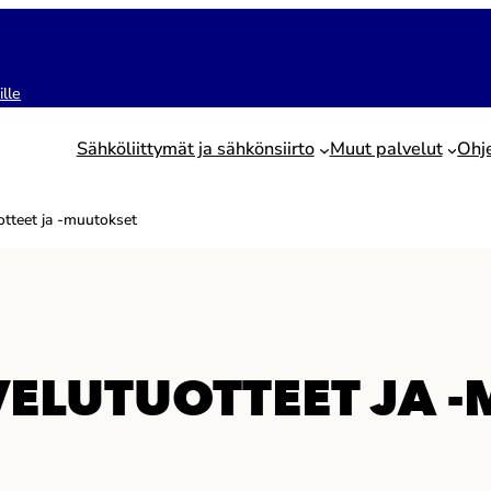
ille
Sähköliittymät ja sähkönsiirto
Muut palvelut
Ohj
otteet ja -muutokset
ELUTUOTTEET JA 