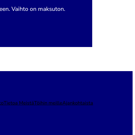
keen. Vaihto on maksuton.
to
Tietoa Meistä
Töihin meille
Ajankohtaista