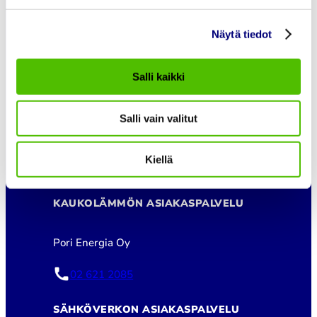
Lämmitys ja Jäähdytys
Sähkönsiirto
Näytä tiedot
Tietoa Meistä
Töihin meille
Ajankohtaista
Salli kaikki
Salli vain valitut
Asiakaspalvelu
Kiellä
asiakaspalvelu@porienergia.fi
KAUKOLÄMMÖN ASIAKASPALVELU
Pori Energia Oy
02 621 2085
SÄHKÖVERKON ASIAKASPALVELU