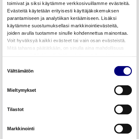
toimivat ja siksi käytämme verkkosivuillamme evästeitä.
asiakaspalvelu
Evästeitä käytetään erityisesti käyttäjäkokemuksen
MA-PE KLO 8-16
parantamiseen ja analytiikan keräämiseen. Lisäksi
käytämme suostumuksellasi markkinointievästeitä,
joiden avulla tuotamme sinulle kohdennettua mainontaa.
asiakaspalvelu@porienergia.fi
Voit hyväksyä kaikki evästeet tai vain osan evästeistä.
02 621 2085
Mitä tahansa päätätkään, on sinulla aina mahdollisuus
muuttaa mieltäsi ja päivittää evästeasetuksesi tai poistaa
aiemmin tallennetut evästeet selaimestasi.
Suostumuksen
Välttämätön
valinta
Mieltymykset
Tilastot
Markkinointi