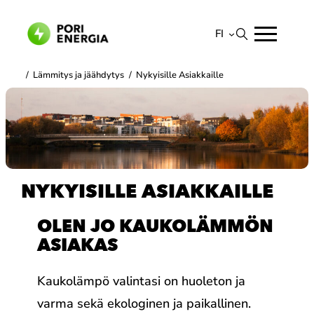
Siirry
sisältöön
FI
Suomi
/
Lämmitys ja jäähdytys
/
Nykyisille Asiakkaille
English
NYKYISILLE ASIAKKAILLE
OLEN JO KAUKOLÄMMÖN
ASIAKAS
Kaukolämpö valintasi on huoleton ja
varma sekä ekologinen ja paikallinen.