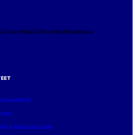
to
Tietoa Meistä
Töihin meille
Ajankohtaista
TEET
tavuusseloste
loste
dot ja tietosuojaseloste