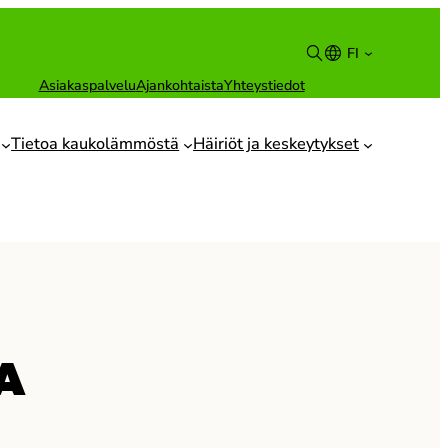
FI
Asiakaspalvelu
Ajankohtaista
Yhteystiedot
Suomi
English
Tietoa kaukolämmöstä
Häiriöt ja keskeytykset
A