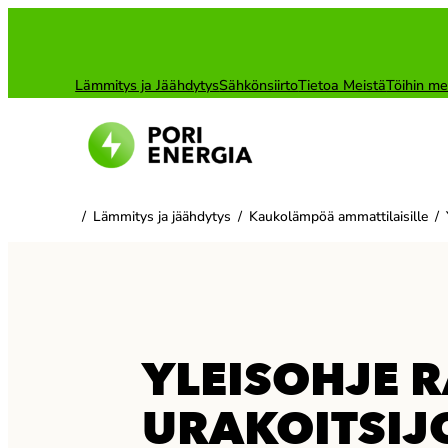
Siirry
sisältöön
Lämmitys ja Jäähdytys
Sähkönsiirto
Tietoa Meistä
Töihin me
/
Lämmitys ja jäähdytys
/
Kaukolämpöä ammattilaisille
/
YLEISOHJE 
URAKOITSIJ