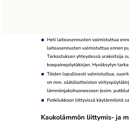
Heti laiteasennusten valmistuttua enne
laiteasennusten valmistuttua ennen put
Tarkastuksen yhteydessä urakoitsija su
koepainepöytäkirjan. Hyväksytyn tarka
Töiden lopullisesti valmistuttua, suo
on mm. säätölaitteiston virityspöytäki
lämmönjakohuoneeseen (esim. putkilukk
Putkilukkoon liittyvissä käytännöistä 
Kaukolämmön liittymis- ja 