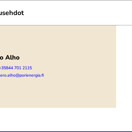
usehdot
ro Alho
+35844 701 2115
tero.alho@porienergia.fi