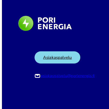
Asiakaspalvelu
asiakaspalvelu@porienergia.fi