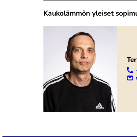
Kaukolämmön yleiset sopim
Te