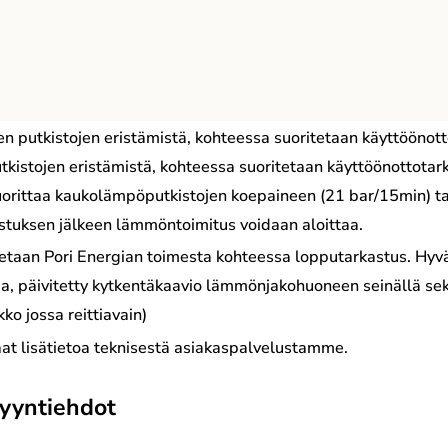
n putkistojen eristämistä, kohteessa suoritetaan käyttöönott
kistojen eristämistä, kohteessa suoritetaan käyttöönottotar
orittaa kaukolämpöputkistojen koepaineen (21 bar/15min) tai 
stuksen jälkeen lämmöntoimitus voidaan aloittaa.
ritetaan Pori Energian toimesta kohteessa lopputarkastus. Hy
rja, päivitetty kytkentäkaavio lämmönjakohuoneen seinällä se
o jossa reittiavain)
saat lisätietoa teknisestä asiakaspalvelustamme.
myyntiehdot