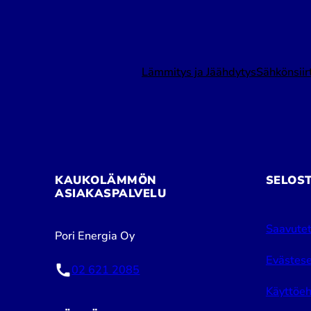
Lämmitys ja Jäähdytys
Sähkönsiir
KAUKOLÄMMÖN
SELOS
ASIAKASPALVELU
Saavutet
Pori Energia Oy
Evästese
02 621 2085
Käyttöeh