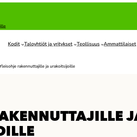
ille
Kodit
Taloyhtiöt ja yritykset
Teollisuus
Ammattilaiset
Yleisohje rakennuttajille ja urakoitsijoille
RAKENNUTTAJILLE J
OILLE