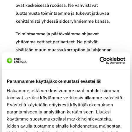
ovat keskeisessä roolissa. Ne vahvistavat
luottamusta toimintaamme ja tukevat jatkuvaa
kehittämistä yhdessä sidosryhmiemme kanssa.
Toimintaamme ja päätöksiämme ohjaavat
yhtiömme eettiset periaatteet. Ne pitävät
sisällään muun muassa korruption ja lahjonnan
vastaiset linjaukset sekä kaikkien yhdenvertaisen
kohtelun. Kiinnitämme erityistä huomiota myös
toimitusketjumme vastuullisuuteen. Edellytämme
kumppaneiltamme samoja eettisiä periaatteita
Parannamme käyttäjäkokemustasi evästeillä!
kuin omassa toiminnassamme ja olemme
Haluamme, että verkkosivumme ovat mahdollisimman
sisällyttäneet periaatteet myös osaksi
toimivat ja siksi käytämme verkkosivuillamme evästeitä.
Evästeitä käytetään erityisesti käyttäjäkokemuksen
hankintaprosessejamme.
parantamiseen ja analytiikan keräämiseen. Lisäksi
Kehitämme toimintaamme jatkuvasti
käytämme suostumuksellasi markkinointievästeitä,
varmistaaksemme energian toimitusvarmuuden
joiden avulla tuotamme sinulle kohdennettua mainontaa.