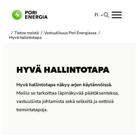
Siirry
sisältöön
FI
Suomi
/
Tietoa meistä
/
Vastuullisuus Pori Energiassa
/
Hyvä hallintotapa
English
HYVÄ HALLINTOTAPA
Hyvä hallintotapa näkyy arjen käytännöissä.
Meille se tarkoittaa läpinäkyvää päätöksentekoa,
vastuullista johtamista sekä selkeitä ja eettisiä
toimintatapoja.