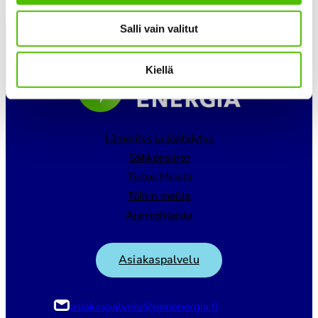
Salli vain valitut
Kiellä
Lämmitys ja Jäähdytys
Sähkönsiirto
Tietoa Meistä
Töihin meille
Ajankohtaista
Asiakaspalvelu
asiakaspalvelu@porienergia.fi