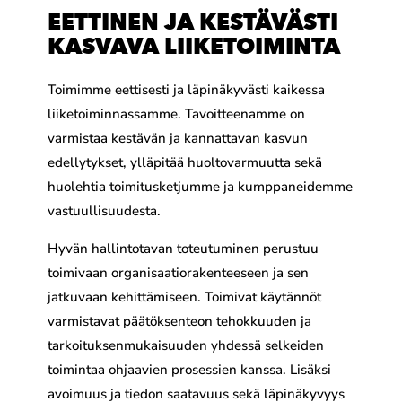
EETTINEN JA KESTÄVÄSTI
KASVAVA LIIKETOIMINTA
Toimimme eettisesti ja läpinäkyvästi kaikessa
liiketoiminnassamme. Tavoitteenamme on
varmistaa kestävän ja kannattavan kasvun
edellytykset, ylläpitää huoltovarmuutta sekä
huolehtia toimitusketjumme ja kumppaneidemme
vastuullisuudesta.
Hyvän hallintotavan toteutuminen perustuu
toimivaan organisaatiorakenteeseen ja sen
jatkuvaan kehittämiseen. Toimivat käytännöt
varmistavat päätöksenteon tehokkuuden ja
tarkoituksenmukaisuuden yhdessä selkeiden
toimintaa ohjaavien prosessien kanssa. Lisäksi
avoimuus ja tiedon saatavuus sekä läpinäkyvyys