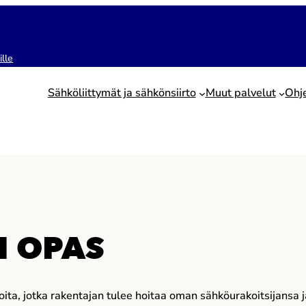
ille
Sähköliittymät ja sähkönsiirto
Muut palvelut
Ohj
N OPAS
ita, jotka rakentajan tulee hoitaa oman sähköurakoitsijansa j