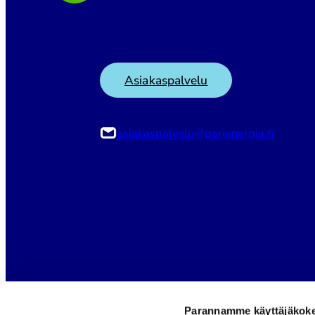
Asiakaspalvelu
asiakaspalvelu@porienergia.fi
Parannamme käyttäjäkokem