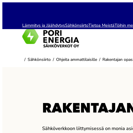
Siirry
sisältöön
Lämmitys ja Jäähdytys
Sähkönsiirto
Tietoa Meistä
Töihin me
/
Sähkönsiirto
/
Ohjeita ammattilaisille
/
Rakentajan opas
RAKENTAJA
Sähköverkkoon liittymisessä on monia asio