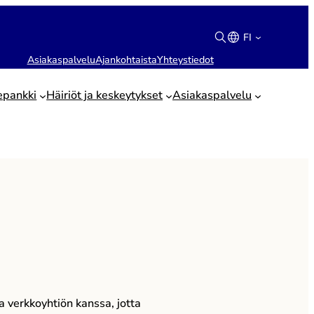
FI
Asiakaspalvelu
Ajankohtaista
Yhteystiedot
Suomi
English
epankki
Häiriöt ja keskeytykset
Asiakaspalvelu
a verkkoyhtiön kanssa, jotta