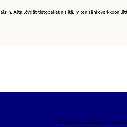
ttäisiin. Alta löydät tietopaketin siitä, miten sähköverkkoon li
Lämmitys ja Jäähdytys
Sähkönsiir