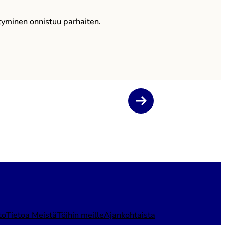
ittyminen onnistuu parhaiten.
to
Tietoa Meistä
Töihin meille
Ajankohtaista