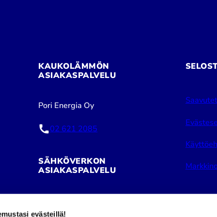
KAUKOLÄMMÖN
SELOS
ASIAKASPALVELU
Saavutet
Pori Energia Oy
Evästese
02 621 2085
Käyttöeh
SÄHKÖVERKON
Markkino
ASIAKASPALVELU
Pori Energia Sähköverkot Oy
ustasi evästeillä!