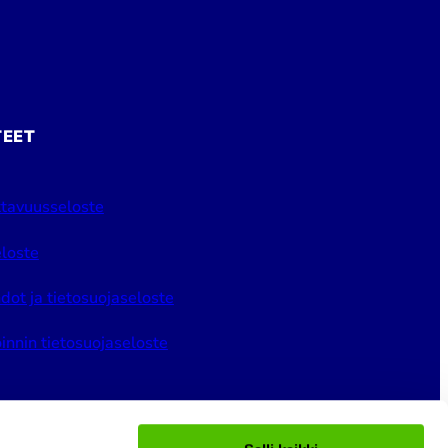
TEET
tavuusseloste
loste
dot ja tietosuojaseloste
innin tietosuojaseloste