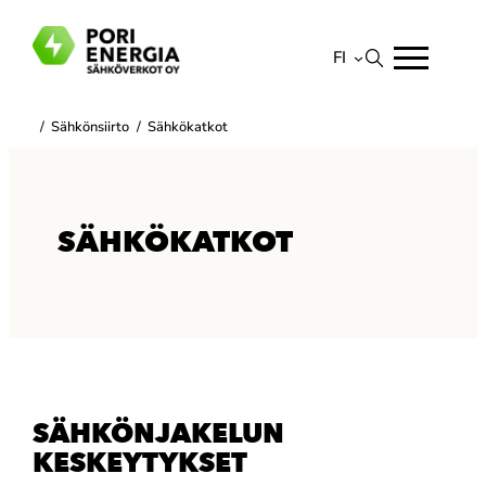
Siirry
sisältöön
FI
Suomi
/
Sähkönsiirto
/
Sähkökatkot
English
SÄHKÖKATKOT
SÄHKÖNJAKELUN
KESKEYTYKSET