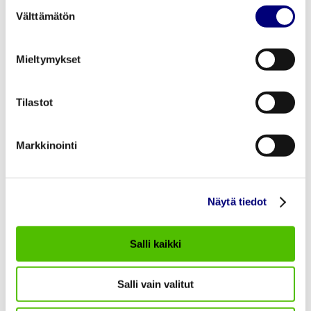
PUHELIMITSE
Suostumuksen
Välttämätön
valinta
Numero palvelee sinua ympäri
vuorokauden. Numerossa on
Mieltymykset
automaattinen häiriötiedote, josta
ilmenee sillä hetkellä olevien häiriöiden
Tilastot
vaikutusalue ja arvioitu kestoaika. Mikäli
tiedossasi on sähkökatkon aiheuttaja tai
Markkinointi
tarkempi vikapaikka, seuraamalla
palvelun ohjeita saat yhteyden
päivystäjiimme.
Näytä tiedot
Vikapalvelunu
(02) 633
mero:
1161
Salli kaikki
Salli vain valitut