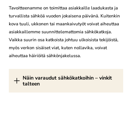
Tavoitteenamme on toimittaa asiakkaille laadukasta ja
turvallista sähköä vuoden jokaisena päivänä. Kuitenkin
kova tuuli, ukkonen tai maankaivutyöt voivat aiheuttaa
asiakkaillemme suunnittelemattomia sähkökatkoja.
Vaikka suurin osa katkoista johtuu ulkoisista tekijöistä,
myös verkon sisäiset viat, kuten nollavika, voivat
aiheuttaa häiriöitä sähkönjakelussa.
Näin varaudut sähkökatkoihin – vinkit
talteen