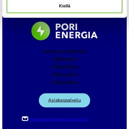
Kiellä
Lämmitys ja Jäähdytys
Sähkönsiirto
Tietoa Meistä
Töihin meille
Ajankohtaista
Asiakaspalvelu
asiakaspalvelu@porienergia.fi