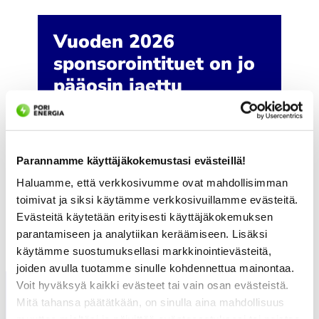
Vuoden 2026
sponsorointituet on jo
pääosin jaettu
Kysymykset sponsorointiin liittyen
osoitteeseen markkinointi@porienergia.fi.
Parannamme käyttäjäkokemustasi evästeillä!
Emme tee sponsorointipäätöksiä
Haluamme, että verkkosivumme ovat mahdollisimman
puhelimessa.
toimivat ja siksi käytämme verkkosivuillamme evästeitä.
Evästeitä käytetään erityisesti käyttäjäkokemuksen
parantamiseen ja analytiikan keräämiseen. Lisäksi
käytämme suostumuksellasi markkinointievästeitä,
joiden avulla tuotamme sinulle kohdennettua mainontaa.
Voit hyväksyä kaikki evästeet tai vain osan evästeistä.
Mitä tahansa päätätkään, on sinulla aina mahdollisuus