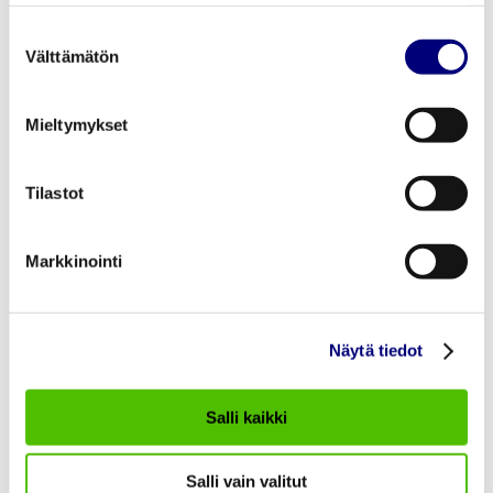
muuttaa mieltäsi ja päivittää evästeasetuksesi tai poistaa
aiemmin tallennetut evästeet selaimestasi.
Suostumuksen
Välttämätön
valinta
Lämmitys ja Jäähdytys
Mieltymykset
Sähkönsiirto
Tietoa Meistä
Töihin meille
Tilastot
Ajankohtaista
Markkinointi
Asiakaspalvelu
Näytä tiedot
asiakaspalvelu@porienergia.fi
Salli kaikki
KAUKOLÄMMÖN ASIAKASPALVELU
Pori Energia Oy
Salli vain valitut