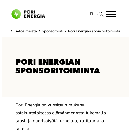
Siirry
sisältöön
FI
Suomi
/
Tietoa meistä
/
Sponsorointi
/
Pori Energian sponsoritoiminta
English
PORI ENERGIAN
SPONSORITOIMINTA
Pori Energia on vuosittain mukana
satakuntalaisessa elämänmenossa tukemalla
lapsi- ja nuorisotyötä, urheilua, kulttuuria ja
taiteita.