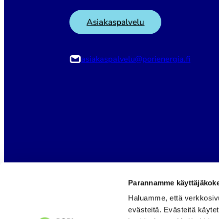
Asiakaspalvelu
asiakaspalvelu@porienergia.fi
Parannamme käyttäjäkokem
Haluamme, että verkkosiv
evästeitä. Evästeitä käyte