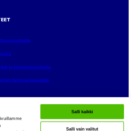
TEET
tavuusseloste
loste
dot ja tietosuojaseloste
innin tietosuojaseloste
Salli kaikki
ivuillamme
n
Salli vain valitut