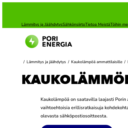
Siirry
sisältöön
Lämmitys ja Jäähdytys
Sähkönsiirto
Tietoa Meistä
Töihin me
/
Lämmitys ja jäähdytys
/
Kaukolämpöä ammattilaisille
/
KAUKOLÄMMÖN
Kaukolämpöä on saatavilla laajasti Porin 
vaihtoehtoisia erillisratkaisuja kohdekoh
olevasta sähköpostiosoitteesta.