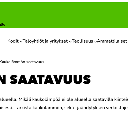
ille
Kodit
Taloyhtiöt ja yritykset
Teollisuus
Ammattilaiset
Kaukolämmön saatavuus
 SAATAVUUS
alueella. Mikäli kaukolämpöä ei ole alueella saatavilla kiint
taisesti. Tarkista kaukolämmön, sekä -jäähdytyksen verkostojen