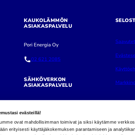
KAUKOLÄMMÖN
SELOS
ASIAKASPALVELU
Saavutet
Pori Energia Oy
Evästese
02 621 2085
Käyttöeh
SÄHKÖVERKON
Markkino
ASIAKASPALVELU
Pori Energia Sähköverkot Oy
ustasi evästeillä!
02 621 2050
umme ovat mahdollisimman toimivat ja siksi käytämme verkkos
tään erityisesti käyttäjäkokemuksen parantamiseen ja analytiika
Puhelinpalvelu avoinna: