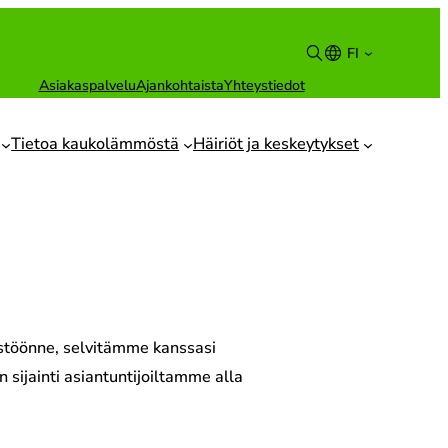
FI
Asiakaspalvelu
Ajankohtaista
Yhteystiedot
Suomi
English
Tietoa kaukolämmöstä
Häiriöt ja keskeytykset
eistöönne, selvitämme kanssasi
 sijainti asiantuntijoiltamme alla