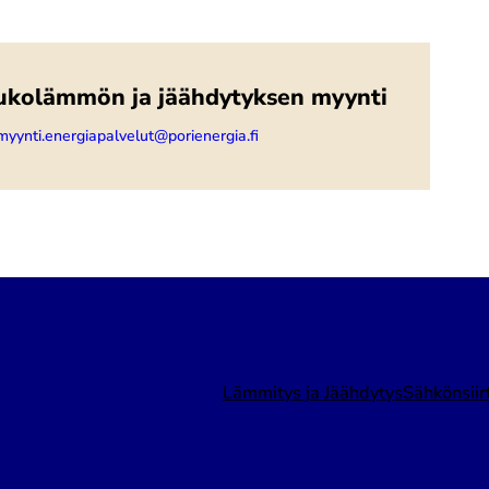
ukolämmön ja jäähdytyksen myynti
myynti.energiapalvelut@porienergia.fi
Lämmitys ja Jäähdytys
Sähkönsiir