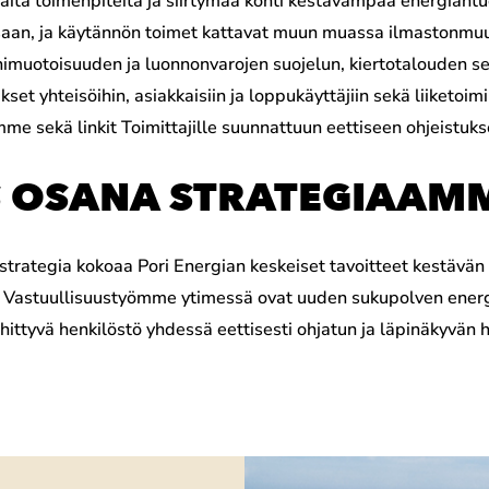
näitä toimenpiteitä ja siirtymää kohti kestävämpää energiant
ssaan, ja käytännön toimet kattavat muun muassa ilmastonmuut
nimuotoisuuden ja luonnonvarojen suojelun, kiertotalouden s
kset yhteisöihin, asiakkaisiin ja loppukäyttäjiin sekä liiketoim
me sekä linkit Toimittajille suunnattuun eettiseen ohjeistu
S OSANA STRATEGIAAM
trategia kokoaa Pori Energian keskeiset tavoitteet kestävän 
 Vastuullisuustyömme ytimessä ovat uuden sukupolven energ
hittyvä henkilöstö yhdessä eettisesti ohjatun ja läpinäkyvän 