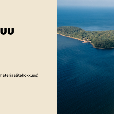
TUU
 materiaalitehokkuus)