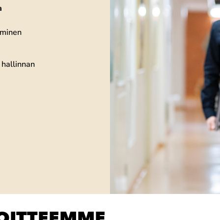
a
aminen
 hallinnan
OITTEEMME