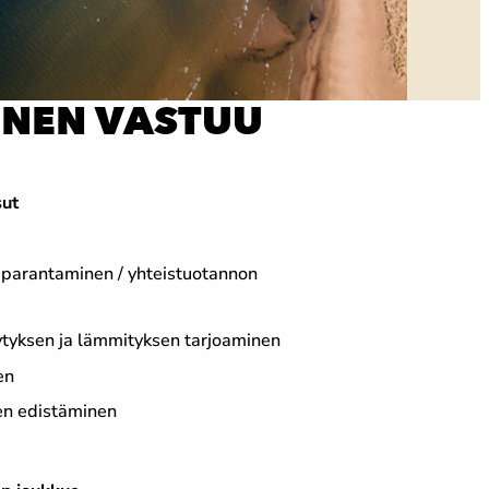
INEN VASTUU
sut
parantaminen / yhteistuotannon
dytyksen ja lämmityksen tarjoaminen
en
en edistäminen