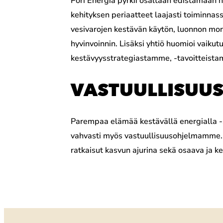
Pori Energia pyrkii osaltaan edistämään 
kehityksen periaatteet laajasti toiminna
vesivarojen kestävän käytön, luonnon mo
hyvinvoinnin. Lisäksi yhtiö huomioi vaikutu
kestävyysstrategiastamme, -tavoitteistam
VASTUULLISUU
Parempaa elämää kestävällä energialla -s
vahvasti myös vastuullisuusohjelmamme.
ratkaisut kasvun ajurina sekä osaava ja ke