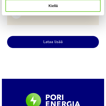
tarpeidesi mukaan.
Kiellä
Lataa lisää