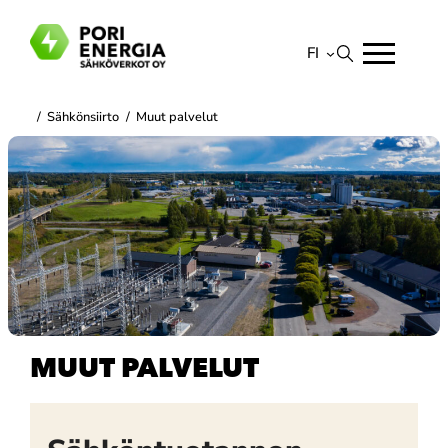
Siirry
sisältöön
FI
Suomi
/
Sähkönsiirto
/
Muut palvelut
English
MUUT PALVELUT