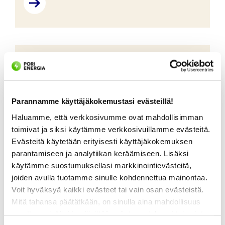
sähköistykseen.
Energiayhteisöt
Energiayhteisö on yhteenliittymä, jossa yhteisön
Parannamme käyttäjäkokemustasi evästeillä!
jäsenet jakavat oman sähkön tuotannon hyötyjä
Haluamme, että verkkosivumme ovat mahdollisimman
toistensa kanssa.
toimivat ja siksi käytämme verkkosivuillamme evästeitä.
Evästeitä käytetään erityisesti käyttäjäkokemuksen
parantamiseen ja analytiikan keräämiseen. Lisäksi
käytämme suostumuksellasi markkinointievästeitä,
joiden avulla tuotamme sinulle kohdennettua mainontaa.
Voit hyväksyä kaikki evästeet tai vain osan evästeistä.
Mitä tahansa päätätkään, on sinulla aina mahdollisuus
Varavoimakoneen
muuttaa mieltäsi ja päivittää evästeasetuksesi tai poistaa