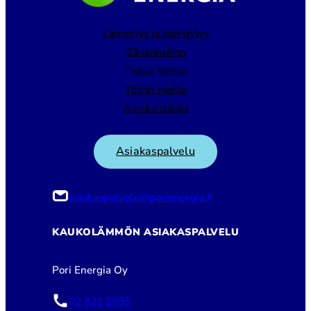
Lämmitys ja Jäähdytys
Sähkönsiirto
Tietoa Meistä
Töihin meille
Ajankohtaista
Asiakaspalvelu
asiakaspalvelu@porienergia.fi
KAUKOLÄMMÖN ASIAKASPALVELU
Pori Energia Oy
02 621 2085