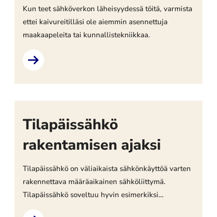
Kun teet sähköverkon läheisyydessä töitä, varmista
ettei kaivureitilläsi ole aiemmin asennettuja
maakaapeleita tai kunnallistekniikkaa.
Tilapäissähkö
rakentamisen ajaksi
Tilapäissähkö on väliaikaista sähkönkäyttöä varten
rakennettava määräaikainen sähköliittymä.
Tilapäissähkö soveltuu hyvin esimerkiksi
tapahtumien sekä työmaa-aikaiseen