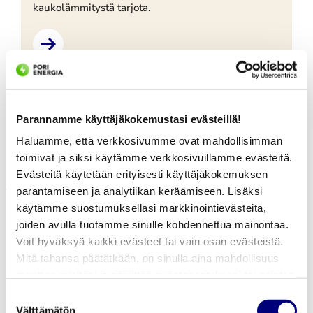
kaukolämmitystä tarjota.
Parannamme käyttäjäkokemustasi evästeillä!
Lataa lisää
Haluamme, että verkkosivumme ovat mahdollisimman
toimivat ja siksi käytämme verkkosivuillamme evästeitä.
Evästeitä käytetään erityisesti käyttäjäkokemuksen
parantamiseen ja analytiikan keräämiseen. Lisäksi
käytämme suostumuksellasi markkinointievästeitä,
joiden avulla tuotamme sinulle kohdennettua mainontaa.
Voit hyväksyä kaikki evästeet tai vain osan evästeistä.
Mitä tahansa päätätkään, on sinulla aina mahdollisuus
muuttaa mieltäsi ja päivittää evästeasetuksesi tai poistaa
aiemmin tallennetut evästeet selaimestasi.
Suostumuksen
Lämmitys ja Jäähdytys
Välttämätön
valinta