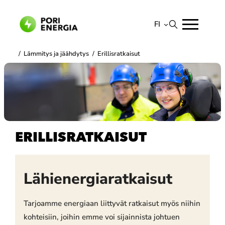
Siirry
sisältöön
FI
Suomi
/
Lämmitys ja jäähdytys
/
Erillisratkaisut
English
ERILLISRATKAISUT
Lähienergiaratkaisut
Tarjoamme energiaan liittyvät ratkaisut myös niihin
kohteisiin, joihin emme voi sijainnista johtuen