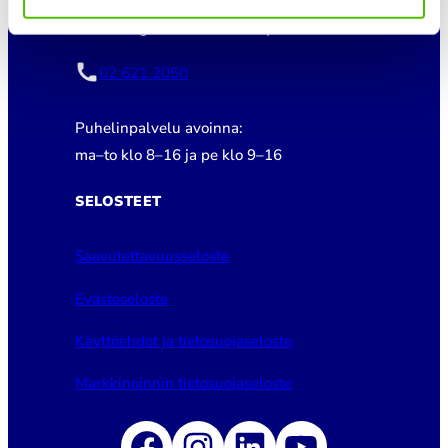
Pori Energia Sähköverkot Oy
02 621 2050
Puhelinpalvelu avoinna:
ma–to klo 8–16 ja pe klo 9–16
SELOSTEET
Saavutettavuusseloste
Evästeseloste
Käyttöehdot ja tietosuojaseloste
Markkinoinnin tietosuojaseloste
Facebook
Instagram
LinkedIn
YouTube