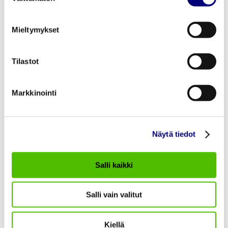
Sähkönsiirto
Tietoa Meistä
Mieltymykset
Töihin meille
Ajankohtaista
Tilastot
Asiakaspalvelu
Markkinointi
asiakaspalvelu@porienergia.fi
Näytä tiedot
KAUKOLÄMMÖN ASIAKASPALVELU
Salli kaikki
Pori Energia Oy
02 621 2085
Salli vain valitut
SÄHKÖVERKON ASIAKASPALVELU
Kiellä