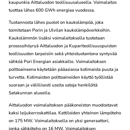
kaupunkia Aittaluodon teollisuusalueella. Voimalaitos
tuottaa lähes 600 GWh energiaa vuodessa.
Tuotannosta lähes puolet on kaukolämpöä, joka
toimitetaan Porin ja Ulvilan kaukolämpöverkkoihin.
Kaukolämmön lisäksi voimalaitoksella tuotetaan
prosessihöyryä Aittaluodon ja Kupariteollisuuspuiston
teollisuuden tarpeisiin sekä yhteistuotantona syntyvää
sähköä Pori Energian asiakkaille. Voimalaitoksen
polttoaineena käytetään pääasiassa kotimaista puuta ja
turvetta. Kotimaisten polttoaineiden käyttö työllistää
suoraan ja välillisesti useita satoja henkilöitä
Satakunnan alueella.
Aittaluodon voimalaitoksen pääkoneiston muodostavat
kaksi leijukerroskattilaa. Kattiloiden yhteinen lämpöteho
on 175 MW. Voimalaitoksella on yksi generaattori,
jonka sähköteho on 16 MW. Voimalaitoksen