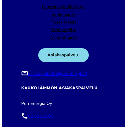
Lämmitys ja Jäähdytys
Sähkönsiirto
Tietoa Meistä
Töihin meille
Ajankohtaista
Asiakaspalvelu
asiakaspalvelu@porienergia.fi
KAUKOLÄMMÖN ASIAKASPALVELU
Pori Energia Oy
02 621 2085