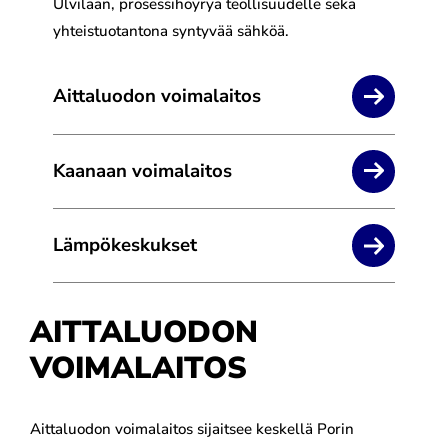
Ulvilaan, prosessihöyryä teollisuudelle sekä
yhteistuotantona syntyvää sähköä.
Aittaluodon voimalaitos
Kaanaan voimalaitos
Lämpökeskukset
AITTALUODON
VOIMALAITOS
Aittaluodon voimalaitos sijaitsee keskellä Porin