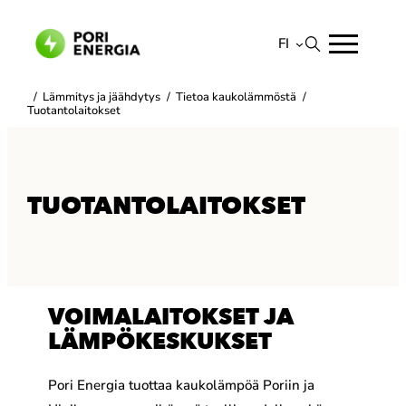
Siirry
sisältöön
FI
Suomi
/
Lämmitys ja jäähdytys
/
Tietoa kaukolämmöstä
/
Tuotantolaitokset
English
TUOTANTOLAITOKSET
VOIMALAITOKSET JA
LÄMPÖKESKUKSET
Pori Energia tuottaa kaukolämpöä Poriin ja