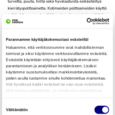
turvetta, puuta, hiiltä sekä hyvälaatuista esikäsiteltyä
kierrätyspolttoainetta. Kotimaisten polttoaineiden käyttö
työllistää suoraan ja välillisesti useita satoja henkilöitä
Satakunnan alueella.
Lisätiedot
Parannamme käyttäjäkokemustasi evästeillä!
Haluamme, että verkkosivumme ovat mahdollisimman
toimivat ja siksi käytämme verkkosivuillamme evästeitä.
Evästeitä käytetään erityisesti käyttäjäkokemuksen
parantamiseen ja analytiikan keräämiseen. Lisäksi
käytämme suostumuksellasi markkinointievästeitä,
joiden avulla tuotamme sinulle kohdennettua mainontaa.
Voit hyväksyä kaikki evästeet tai vain osan evästeistä.
Mitä tahansa päätätkään, on sinulla aina mahdollisuus
muuttaa mieltäsi ja päivittää evästeasetuksesi tai poistaa
aiemmin tallennetut evästeet selaimestasi.
Suostumuksen
Välttämätön
valinta