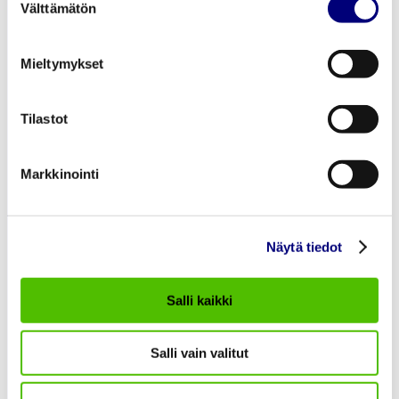
Välttämätön
Lämmitys ja Jäähdytys
valinta
Sähkönsiirto
Tietoa Meistä
Mieltymykset
Töihin meille
Ajankohtaista
Tilastot
Asiakaspalvelu
Markkinointi
asiakaspalvelu@porienergia.fi
Näytä tiedot
KAUKOLÄMMÖN ASIAKASPALVELU
Salli kaikki
Pori Energia Oy
Salli vain valitut
02 621 2085
SÄHKÖVERKON ASIAKASPALVELU