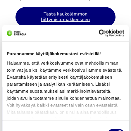
Tästä kaukolämmön
liittymislomakkeeseen
Kaukolämmön ja jäähdytyksen
myynti
myynti.energiapalvelut@porienergia.fi
Parannamme käyttäjäkokemustasi evästeillä!
Haluamme, että verkkosivumme ovat mahdollisimman
toimivat ja siksi käytämme verkkosivuillamme evästeitä.
Evästeitä käytetään erityisesti käyttäjäkokemuksen
parantamiseen ja analytiikan keräämiseen. Lisäksi
käytämme suostumuksellasi markkinointievästeitä,
joiden avulla tuotamme sinulle kohdennettua mainontaa.
Voit hyväksyä kaikki evästeet tai vain osan evästeistä.
Mitä tahansa päätätkään, on sinulla aina mahdollisuus
muuttaa mieltäsi ja päivittää evästeasetuksesi tai poistaa
aiemmin tallennetut evästeet selaimestasi.
Suostumuksen