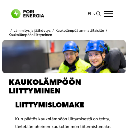
Siirry
sisältöön
FI
Suomi
/
Lämmitys ja jäähdytys
/
Kaukolämpöä ammattilaisille
/
Kaukolämpöön liittyminen
English
KAUKOLÄMPÖÖN
LIITTYMINEN
LIITTYMISLOMAKE
Kun päätös kaukolämpöön liittymisestä on tehty,
täytetään oheinen kaukolämmön liittymislomake.