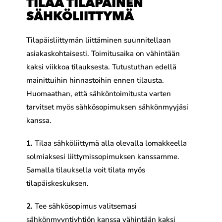
TILAA TILAPÄINEN
SÄHKÖ­LIITTYMÄ
Tilapäisliittymän liittäminen suunnitellaan
asiakaskohtaisesti. Toimitusaika on vähintään
kaksi viikkoa tilauksesta. Tutustuthan edellä
mainittuihin hinnastoihin ennen tilausta.
Huomaathan, että sähköntoimitusta varten
tarvitset myös sähkösopimuksen sähkönmyyjäsi
kanssa.
1.
Tilaa sähköliittymä alla olevalla lomakkeella
solmiaksesi liittymissopimuksen kanssamme.
Samalla tilauksella voit tilata myös
tilapäiskeskuksen.
2.
Tee sähkösopimus valitsemasi
sähkönmyyntiyhtiön kanssa vähintään kaksi