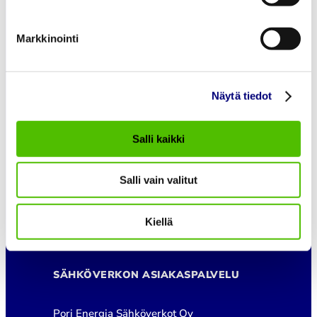
Tietoa Meistä
Töihin meille
Markkinointi
Ajankohtaista
Asiakaspalvelu
Näytä tiedot
asiakaspalvelu@porienergia.fi
Salli kaikki
KAUKOLÄMMÖN ASIAKASPALVELU
Salli vain valitut
Pori Energia Oy
Kiellä
02 621 2085
SÄHKÖVERKON ASIAKASPALVELU
Pori Energia Sähköverkot Oy