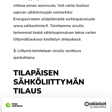
viikkoa ennen asennusta. Voit valita itsellesi
sopivan sähkönmyyjän esimerkiksi
Energiaviraston ylläpitämästä verkkopalvelusta
www.sahkonhinta.fi. Toimitamme sinulle
tarkemmat tiedot sähkösopimuksen tekoa varten
liittymätilauksesi käsittelyn yhteydessä.
3.
Liittymä toimitetaan sinulle sovittuna
ajankohtana.
TILAPÄISEN
SÄHKÖLIITTYMÄN
TILAUS
20%