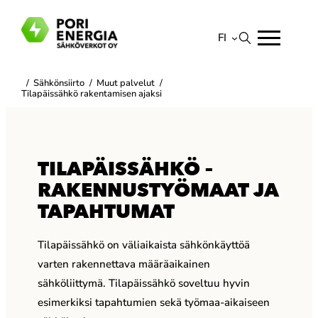
Siirry
sisältöön
FI
Suomi
/
Sähkönsiirto
/
Muut palvelut
/
English
Tilapäissähkö rakentamisen ajaksi
TILAPÄISSÄHKÖ –
RAKENNUSTYÖMAAT JA
TAPAHTUMAT
Tilapäissähkö on väliaikaista sähkönkäyttöä
varten rakennettava määräaikainen
sähköliittymä. Tilapäissähkö soveltuu hyvin
esimerkiksi tapahtumien sekä työmaa-aikaiseen