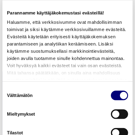
Liittyjän asiakastyyppi
Parannamme käyttäjäkokemustasi evästeillä!
Henkilöasiakas
Haluamme, että verkkosivumme ovat mahdollisimman
Yritysasiakas
toimivat ja siksi käytämme verkkosivuillamme evästeitä.
Evästeitä käytetään erityisesti käyttäjäkokemuksen
Seuraava vaihe
parantamiseen ja analytiikan keräämiseen. Lisäksi
käytämme suostumuksellasi markkinointievästeitä,
joiden avulla tuotamme sinulle kohdennettua mainontaa.
Voit hyväksyä kaikki evästeet tai vain osan evästeistä.
Mitä tahansa päätätkään, on sinulla aina mahdollisuus
muuttaa mieltäsi ja päivittää evästeasetuksesi tai poistaa
aiemmin tallennetut evästeet selaimestasi.
Suostumuksen
Välttämätön
valinta
Mieltymykset
Lämmitys ja Jäähdytys
Sähkönsiirto
Tilastot