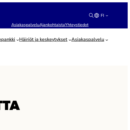
FI
Asiakaspalvelu
Ajankohtaista
Yhteystiedot
Suomi
English
epankki
Häiriöt ja keskeytykset
Asiakaspalvelu
TTA