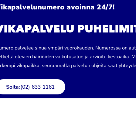
ikapalvelunumero avoinna 24/7!
VIKAPALVELU PUHELIMI
umero palvelee sinua ympäri vuorokauden. Numerossa on autom
tkellä olevien häiriöiden vaikutusalue ja arvioitu kestoaika. M
arkempi vikapaikka, seuraamalla palvelun ohjeita saat yhteyd
Soita:
(02) 633 1161