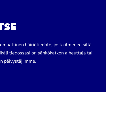
TSE
aattinen häiriötiedote, josta ilmenee sillä
ikäli tiedossasi on sähkökatkon aiheuttaja tai
en päivystäjiimme.