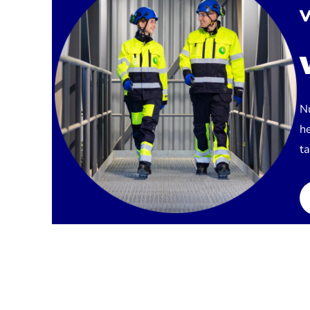
V
N
he
t