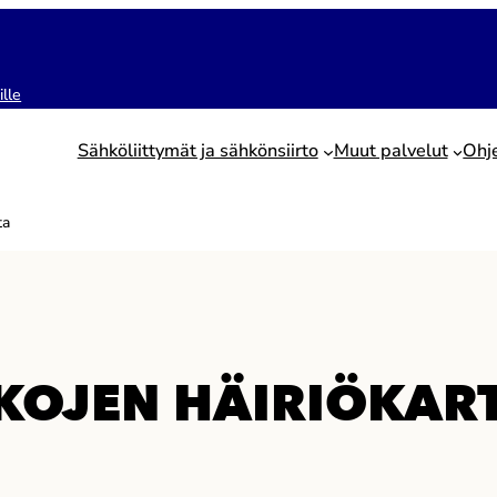
ille
Sähköliittymät ja sähkönsiirto
Muut palvelut
Ohj
ta
OJEN HÄIRIÖKAR