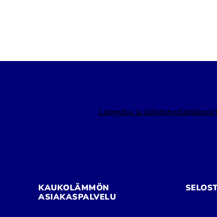
Lämmitys ja Jäähdytys
Sähkönsiir
KAUKOLÄMMÖN
SELOS
ASIAKASPALVELU