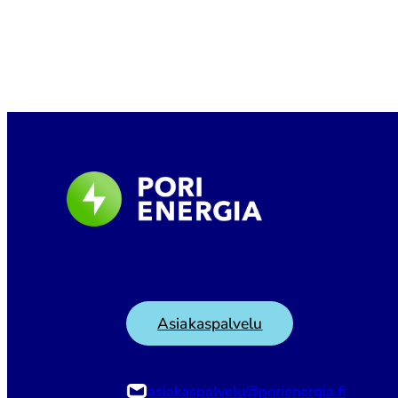
Asiakaspalvelu
asiakaspalvelu@porienergia.fi