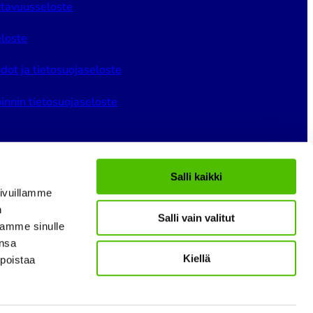
tavuusseloste
loste
dot ja tietosuojaseloste
innin tietosuojaseloste
Salli kaikki
ivuillamme
n
Salli vain valitut
gram
LinkedIn
YouTube
tamme sinulle
ansa
Kiellä
 poistaa