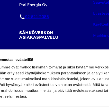
Saavutet
Pori Energia Oy
Evästese
02 621 2085
Käyttöeh
SÄHKÖVERKON
Markkino
ASIAKASPALVELU
Pori Energia Sähköverkot Oy
ustasi evästeillä!
02 621 2050
umme ovat mahdollisimman toimivat ja siksi käytämme verkkos
tään erityisesti käyttäjäkokemuksen parantamiseen ja analytiika
Puhelinpalvelu avoinna:
Facebook
Insta
ämme suostumuksellasi markkinointievästeitä, joiden avulla tuo
ma–pe klo 8–16
it hyväksyä kaikki evästeet tai vain osan evästeistä. Mitä tah
a mahdollisuus muuttaa mieltäsi ja päivittää evästeasetuksesi tai
et selaimestasi.