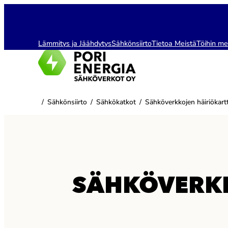
Siirry
sisältöön
Lämmitys ja Jäähdytys
Sähkönsiirto
Tietoa Meistä
Töihin me
/
Sähkönsiirto
/
Sähkökatkot
/
Sähköverkkojen häiriökart
SÄHKÖVERKK