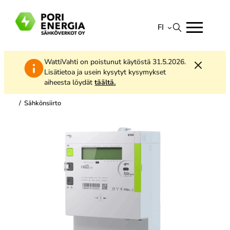
Siirry
sisältöön
FI
Suomi
WattiVahti on poistunut käytöstä 31.5.2026.
English
Lisätietoa ja usein kysytyt kysymykset
aiheesta löydät
täältä.
/
Sähkönsiirto