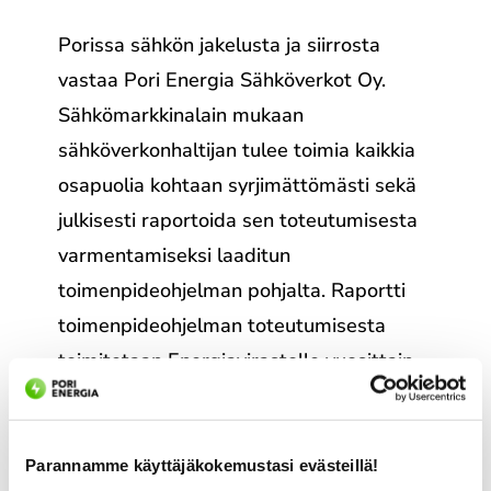
Porissa sähkön jakelusta ja siirrosta
vastaa Pori Energia Sähköverkot Oy.
Sähkömarkkinalain mukaan
sähköverkonhaltijan tulee toimia kaikkia
osapuolia kohtaan syrjimättömästi sekä
julkisesti raportoida sen toteutumisesta
varmentamiseksi laaditun
toimenpideohjelman pohjalta. Raportti
toimenpideohjelman toteutumisesta
toimitetaan Energiavirastolle vuosittain
toukokuun loppuun mennessä.
Pori Energia Sähköverkot Oy:n
Parannamme käyttäjäkokemustasi evästeillä!
syrjimättömyyden varmentamisen