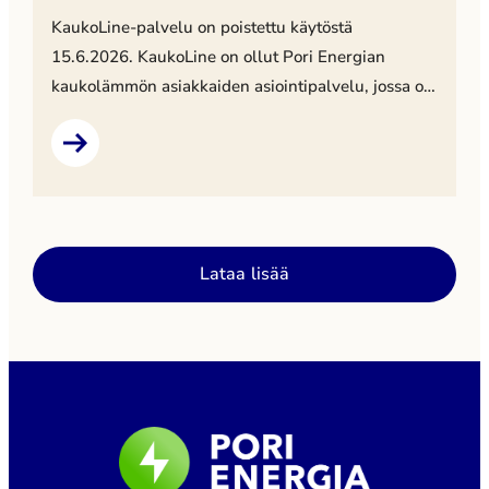
asiointipalvelu tulossa
KaukoLine-palvelu on poistettu käytöstä
15.6.2026. KaukoLine on ollut Pori Energian
kaukolämmön asiakkaiden asiointipalvelu, jossa on
voinut seurata lämmönkulutusta, tarkastella
laskutietoja sekä päivittää omia yhteystietoja.
Palvelun poistumisen jälkeen kulutustietoja voi
pyytää maksutta sähköpostitse osoitteesta
asiakaspalvelu@porienergia.fi. Pori Energia ottaa
käyttöön uudistetun kaukolämmön asiointipalvelun
Lataa lisää
lähiaikoina. Tiedotamme uudesta palvelusta
tarkemmin myöhemmin.