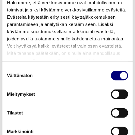
Haluamme, että verkkosivumme ovat mahdollisimman
toimenpideohjelma on päivitetty
toimivat ja siksi käytämme verkkosivuillamme evästeitä.
Evästeitä käytetään erityisesti käyttäjäkokemuksen
huhtikuussa 2024.
parantamiseen ja analytiikan keräämiseen. Lisäksi
käytämme suostumuksellasi markkinointievästeitä,
Tutustu toimenpidesuunnitelmaan
joiden avulla tuotamme sinulle kohdennettua mainontaa.
Voit hyväksyä kaikki evästeet tai vain osan evästeistä.
Mitä tahansa päätätkään, on sinulla aina mahdollisuus
Syrjimättömyyden varmentamisen
muuttaa mieltäsi ja päivittää evästeasetuksesi tai poistaa
aiemmin tallennetut evästeet selaimestasi.
vuosikertomus 2024
Suostumuksen
Välttämätön
valinta
Mieltymykset
Tilastot
AJANKOHTAISTA
Markkinointi