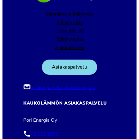
Lämmitys ja Jäähdytys
Sähkönsiirto
Tietoa Meistä
Töihin meille
Ajankohtaista
Asiakaspalvelu
asiakaspalvelu@porienergia.fi
KAUKOLÄMMÖN ASIAKASPALVELU
Pori Energia Oy
02 621 2085