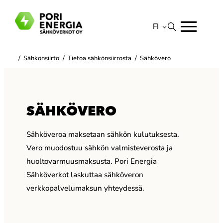
Siirry
sisältöön
FI
Suomi
/
Sähkönsiirto
/
Tietoa sähkönsiirrosta
/
Sähkövero
English
SÄHKÖVERO
Sähköveroa maksetaan sähkön kulutuksesta.
Vero muodostuu sähkön valmisteverosta ja
huoltovarmuusmaksusta. Pori Energia
Sähköverkot laskuttaa sähköveron
verkkopalvelumaksun yhteydessä.