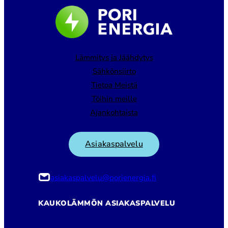
Lämmitys ja Jäähdytys
Sähkönsiirto
Tietoa Meistä
Töihin meille
Ajankohtaista
Asiakaspalvelu
asiakaspalvelu@porienergia.fi
KAUKOLÄMMÖN ASIAKASPALVELU