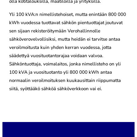
olla kotitalouksilla, maatiloilla ja yrityksillä.
Yli 100 kVA:n nimellistehoiset, mutta enintään 800 000
kWh vuodessa tuottavat sähkön pientuottajat joutuvat
sen sijaan rekisteröitymään Verohallinnolle
sähköverovelvollisiksi, mutta heidän ei tarvitse antaa
veroilmoitusta kuin yhden kerran vuodessa, jotta
säädettyä vuosituotantorajaa voidaan valvoa.
Sähköntuottaja, voimalaitos, jonka nimellisteho on yli
100 kVA ja vuosituotanto yli 800 000 kWh antaa
normaalin veroilmoituksen kuukausittain riippumatta
siitä, syöttääkö sähköä sähköverkkoon vai ei.