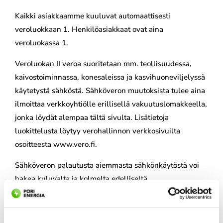
Kaikki asiakkaamme kuuluvat automaattisesti
veroluokkaan 1. Henkilöasiakkaat ovat aina
veroluokassa 1.
Veroluokan II veroa suoritetaan mm. teollisuudessa,
kaivostoiminnassa, konesaleissa ja kasvihuoneviljelyssä
käytetystä sähköstä. Sähköveron muutoksista tulee aina
ilmoittaa verkkoyhtiölle erillisellä vakuutuslomakkeella,
jonka löydät alempaa tältä sivulta. Lisätietoja
luokittelusta löytyy verohallinnon verkkosivuilta
osoitteesta www.vero.fi.
Sähköveron palautusta aiemmasta sähkönkäytöstä voi
hakea kuluvalta ja kolmelta edelliseltä
kalenterivuodelta. Vuoden 2020 ja sitä aikaisemmasta
sähkönkäytöstä palautusta haetaan verkkoyhtiöltä
vakuutuslomakkeella. Vuodesta 2021 alkaen palautusta