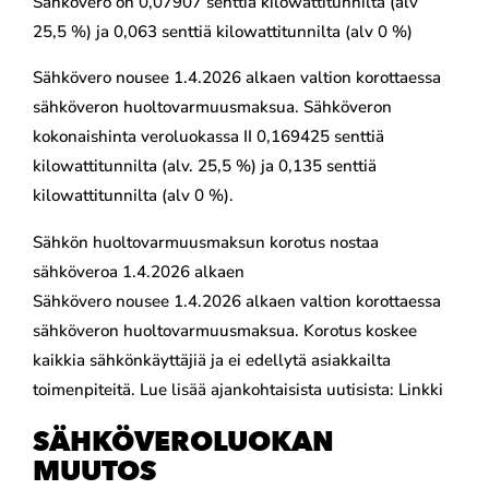
Sähkövero on 0,07907 senttiä kilowattitunnilta (alv
25,5 %) ja 0,063 senttiä kilowattitunnilta (alv 0 %)
Sähkövero nousee 1.4.2026 alkaen valtion korottaessa
sähköveron huoltovarmuusmaksua. Sähköveron
kokonaishinta veroluokassa II 0,169425 senttiä
kilowattitunnilta (alv. 25,5 %) ja 0,135 senttiä
kilowattitunnilta (alv 0 %).
Sähkön huoltovarmuusmaksun korotus nostaa
sähköveroa 1.4.2026 alkaen
Sähkövero nousee 1.4.2026 alkaen valtion korottaessa
sähköveron huoltovarmuusmaksua. Korotus koskee
kaikkia sähkönkäyttäjiä ja ei edellytä asiakkailta
toimenpiteitä. Lue lisää ajankohtaisista uutisista: Linkki
SÄHKÖVEROLUOKAN
MUUTOS