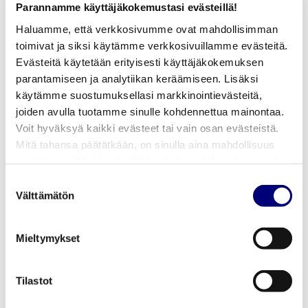
Parannamme käyttäjäkokemustasi evästeillä!
haetaan suoraan Verohallinnolta OmaVeron kautta.
Haluamme, että verkkosivumme ovat mahdollisimman
Ajanjakson kulutustiedot voi selvittää Datahub -
toimivat ja siksi käytämme verkkosivuillamme evästeitä.
palvelusta, sähkönmyyjältäsi tai sähkölaskuiltasi.
Evästeitä käytetään erityisesti käyttäjäkokemuksen
parantamiseen ja analytiikan keräämiseen. Lisäksi
käytämme suostumuksellasi markkinointievästeitä,
joiden avulla tuotamme sinulle kohdennettua mainontaa.
TÄYTÄ
Voit hyväksyä kaikki evästeet tai vain osan evästeistä.
SÄHKÖVEROLUOKKAVAKU
Mitä tahansa päätätkään, on sinulla aina mahdollisuus
muuttaa mieltäsi ja päivittää evästeasetuksesi tai poistaa
aiemmin tallennetut evästeet selaimestasi.
Suostumuksen
Vakuutus sähkön
Välttämätön
valinta
valmisteveron II veroluokan
mukaisesta toiminnasta
Mieltymykset
Tilastot
VALMISTEVEROTUKSEN