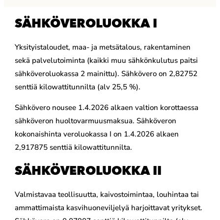
SÄHKÖVEROLUOKKA I
Yksityistaloudet, maa- ja metsätalous, rakentaminen
sekä palvelutoiminta (kaikki muu sähkönkulutus paitsi
sähköveroluokassa 2 mainittu). Sähkövero on 2,82752
senttiä kilowattitunnilta (alv 25,5 %).
Sähkövero nousee 1.4.2026 alkaen valtion korottaessa
sähköveron huoltovarmuusmaksua. Sähköveron
kokonaishinta veroluokassa I on 1.4.2026 alkaen
2,917875 senttiä kilowattitunnilta.
SÄHKÖVEROLUOKKA II
Valmistavaa teollisuutta, kaivostoimintaa, louhintaa tai
ammattimaista kasvihuoneviljelyä harjoittavat yritykset.