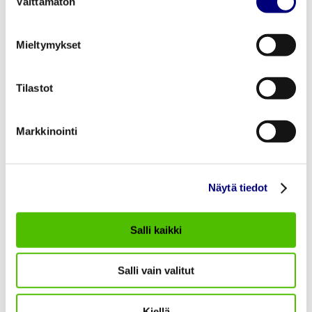
Välttämätön
valinta
puhelin: 09 2315 0465
Mieltymykset
Palvelemme asiakkaitamme puhelimitse
seuraavasti:
Kuluttaja-asiakkaat:
Tilastot
Maksuneuvonta: ma-pe klo 8–20 (laskuihin
liittyvät asiat)
Markkinointi
Maksuvalvonta: ma-pe klo 8–18
(muistutus- ja perintäkirjeisiin liittyvät
asiat)
Näytä tiedot
Maksuvalvonta on suljettu arkipyhinä
Salli kaikki
Yritysasiakkaat:
Maksuneuvonta ja -valvonta: ma-pe klo 8–
Salli vain valitut
17
Kiellä