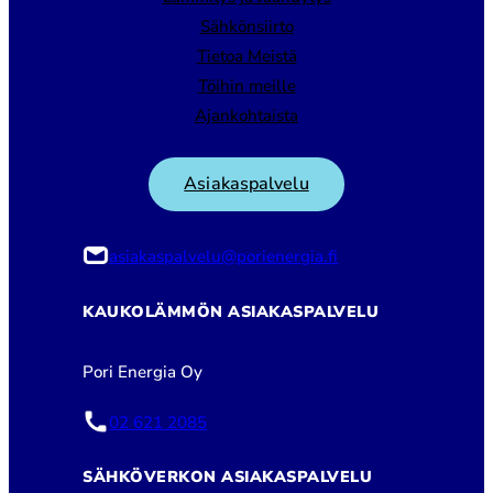
Sähkönsiirto
Tietoa Meistä
Töihin meille
Ajankohtaista
Asiakaspalvelu
asiakaspalvelu@porienergia.fi
KAUKOLÄMMÖN ASIAKASPALVELU
Pori Energia Oy
02 621 2085
SÄHKÖVERKON ASIAKASPALVELU