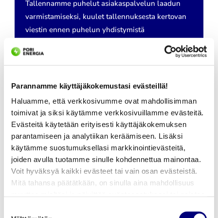
Tallennamme puhelut asiakaspalvelun laadun
varmistamiseksi, kuulet tallennuksesta kertovan
viestin ennen puhelun yhdistymistä
asiakaspalvelijallemme.
MAKSUNVALVONTA
Parannamme käyttäjäkokemustasi evästeillä!
Parhaiten saat hoidettua asiasi MyRopon
Haluamme, että verkkosivumme ovat mahdollisimman
kautta:
toimivat ja siksi käytämme verkkosivuillamme evästeitä.
Kirjaudu MyRopo-palveluun | MyRopo
Evästeitä käytetään erityisesti käyttäjäkokemuksen
parantamiseen ja analytiikan keräämiseen. Lisäksi
MyRopossa voit hoitaa laskuihin ja
käytämme suostumuksellasi markkinointievästeitä,
joiden avulla tuotamme sinulle kohdennettua mainontaa.
myöhästyneisiin maksuihin liittyviä asioita
Voit hyväksyä kaikki evästeet tai vain osan evästeistä.
helposti ja turvallisesti sähköisen
Mitä tahansa päätätkään, on sinulla aina mahdollisuus
tunnistautumisen avulla.
muuttaa mieltäsi ja päivittää evästeasetuksesi tai poistaa
aiemmin tallennetut evästeet selaimestasi.
Suostumuksen
Pori Energia Sähköverkot Oy