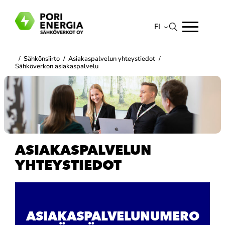
Siirry
sisältöön
FI
Suomi
/
Sähkönsiirto
/
Asiakaspalvelun yhteystiedot
/
English
Sähköverkon asiakaspalvelu
ASIAKASPALVELUN
YHTEYSTIEDOT
ASIAKASPALVELUNUMERO