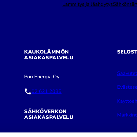
Lämmitys ja Jäähdytys
Sähkönsiir
KAUKOLÄMMÖN
SELOS
ASIAKASPALVELU
Saavutet
Pori Energia Oy
Evästese
02 621 2085
Käyttöeh
SÄHKÖVERKON
Markkino
ASIAKASPALVELU
Pori Energia Sähköverkot Oy