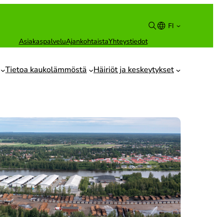
FI
Asiakaspalvelu
Ajankohtaista
Yhteystiedot
Suomi
English
Tietoa kaukolämmöstä
Häiriöt ja keskeytykset