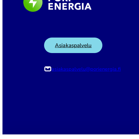
Asiakaspalvelu
asiakaspalvelu@porienergia.fi