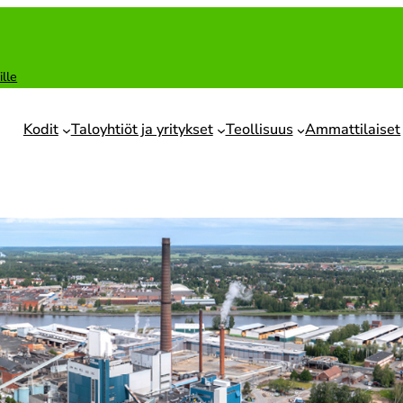
ille
Kodit
Taloyhtiöt ja yritykset
Teollisuus
Ammattilaiset