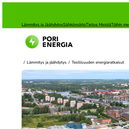
Siirry
sisältöön
Lämmitys ja Jäähdytys
Sähkönsiirto
Tietoa Meistä
Töihin me
/
Lämmitys ja jäähdytys
/
Teollisuuden energiaratkaisut