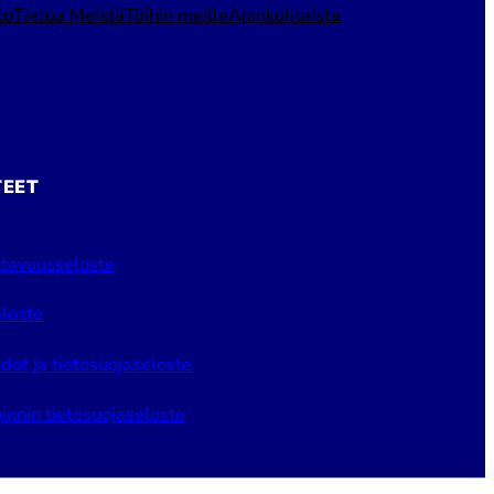
to
Tietoa Meistä
Töihin meille
Ajankohtaista
TEET
tavuusseloste
loste
dot ja tietosuojaseloste
innin tietosuojaseloste