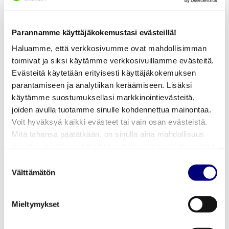
kaukolämpöä, prosessihöyryä ja -lämpöä sekä
sähköä asiakkaidensa tarpeisiin. Vuonna 2020
Parannamme käyttäjäkokemustasi evästeillä!
laitoksella otettiin käyttöön uusi biovoimakattila.
Biovoimakattila on polttoaineteholtaan 80 MW ja siinä
Haluamme, että verkkosivumme ovat mahdollisimman
käytetään polttoaineena 100 % biopolttoaineita.
toimivat ja siksi käytämme verkkosivuillamme evästeitä.
Evästeitä käytetään erityisesti käyttäjäkokemuksen
Biovoimakattilan savukaasuista otetaan lämpöä talteen
parantamiseen ja analytiikan keräämiseen. Lisäksi
savukaasulauhduttimella. Bioperäistä hiilidioksidia
käytämme suostumuksellasi markkinointievästeitä,
biovoimakattila tuottaa noin 200 000 tonnia vuodessa.
joiden avulla tuotamme sinulle kohdennettua mainontaa.
Voit hyväksyä kaikki evästeet tai vain osan evästeistä.
Mahdolliset kysymykset ja lisätiedot:
Mitä tahansa päätätkään, on sinulla aina mahdollisuus
Energiapalveluiden johtaja
muuttaa mieltäsi ja päivittää evästeasetuksesi tai poistaa
Eero Niemitalo
aiemmin tallennetut evästeet selaimestasi.
Suostumuksen
eero.niemitalo@porienergia.fi
Välttämätön
valinta
puh. 044 701 2105
Mieltymykset