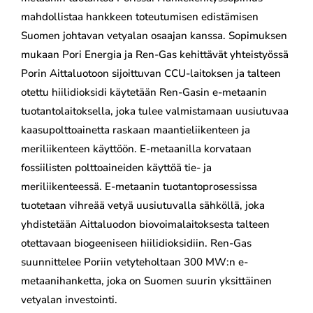
mahdollistaa hankkeen toteutumisen edistämisen
Suomen johtavan vetyalan osaajan kanssa. Sopimuksen
mukaan Pori Energia ja Ren-Gas kehittävät yhteistyössä
Porin Aittaluotoon sijoittuvan CCU-laitoksen ja talteen
otettu hiilidioksidi käytetään Ren-Gasin e-metaanin
tuotantolaitoksella, joka tulee valmistamaan uusiutuvaa
kaasupolttoainetta raskaan maantieliikenteen ja
meriliikenteen käyttöön. E-metaanilla korvataan
fossiilisten polttoaineiden käyttöä tie- ja
meriliikenteessä. E-metaanin tuotantoprosessissa
tuotetaan vihreää vetyä uusiutuvalla sähköllä, joka
yhdistetään Aittaluodon biovoimalaitoksesta talteen
otettavaan biogeeniseen hiilidioksidiin. Ren-Gas
suunnittelee Poriin vetyteholtaan 300 MW:n e-
metaanihanketta, joka on Suomen suurin yksittäinen
vetyalan investointi.