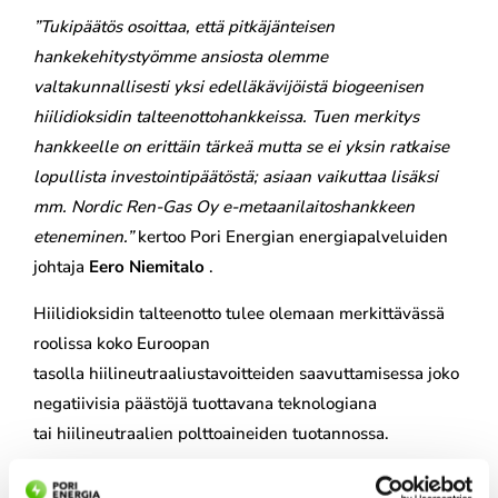
”Tukipäätös osoittaa, että pitkäjänteisen
hankekehitystyömme ansiosta olemme
valtakunnallisesti yksi edelläkävijöistä biogeenisen
hiilidioksidin talteenottohankkeissa. Tuen merkitys
hankkeelle on erittäin tärkeä mutta se ei yksin ratkaise
lopullista investointipäätöstä; asiaan vaikuttaa lisäksi
mm. Nordic Ren-Gas Oy e-metaanilaitoshankkeen
eteneminen.”
kertoo Pori Energian energiapalveluiden
johtaja
Eero Niemitalo
.
Hiilidioksidin talteenotto tulee olemaan merkittävässä
roolissa koko Euroopan
tasolla hiilineutraaliustavoitteiden saavuttamisessa joko
negatiivisia päästöjä tuottavana teknologiana
tai hiilineutraalien polttoaineiden tuotannossa.
Pori Energia tuottaa Aittaluodon voimalaitoksella