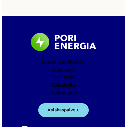
Lämmitys ja Jäähdytys
Sähkönsiirto
Tietoa Meistä
Töihin meille
Ajankohtaista
Asiakaspalvelu