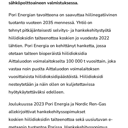
sähköpolttoaineen valmistuksessa.
Pori Energian tavoitteena on saavuttaa hiilinegatiivinen
tuotanto vuoteen 2035 mennessä. Yhtiö on
tehnyt pitkäjänteisesti selvitys- ja hankekehitystyötä
hiilidioksidin talteenottoa koskien jo vuodesta 2022
lähtien. Pori Energia on kehittänyt hanketta, jossa
otetaan talteen bioperäistä hiilidioksidia
Aittaluodon voimalaitokselta 100 000 t vuosittain, joka
vastaa noin puolta Aittaluodon voimalaitoksen
vuosittaisista hiilidioksidipäästöistä. Hiilidioksidi
nesteytetään ja näin ollen on kuljetettavissa
hyötykäytettäväksi edelleen.
Joulukuussa 2023 Pori Energia ja Nordic Ren-Gas
allekirjoittivat hankekehityssopimukset
koskien hiilidioksidin talteenottoa sekä uusiutuvan e-
metaanin tuotantoa Porissa. Hankekehityssopimus