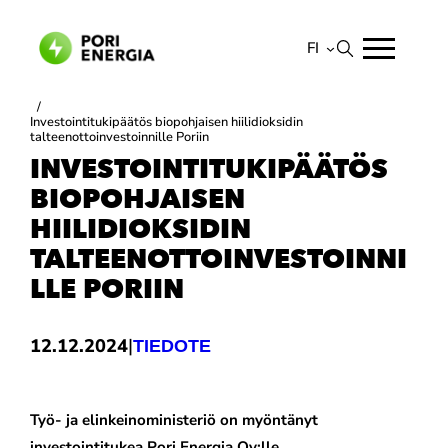
Siirry
sisältöön
FI
Suomi
/
Investointitukipäätös biopohjaisen hiilidioksidin
English
talteenottoinvestoinnille Poriin
INVESTOINTITUKIPÄÄTÖS
BIOPOHJAISEN
HIILIDIOKSIDIN
TALTEENOTTOINVESTOINNI
LLE PORIIN
|
12.12.2024
TIEDOTE
Työ- ja elinkeinoministeriö on myöntänyt
investointitukea Pori Energia Oy:lle