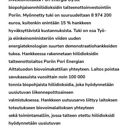
biopohjaisennhiilidioksidin talteenottoinvestointiin
Poriin. Myönnetty tuki on suuruudeltaan 8 974 200
euroa, kuitenkin enintään 15 % hankkeen
hyväksyttävistä kustannuksista. Tuki on osa Työ-
ja elinkeinoministeriön viiden uuden
energiateknologian suurten demonstraatiohankkeiden
tukea. Hankkeessa rakennetaan hiilidioksidin
talteenottolaitos Poriin Pori Energian
Aittaluodon biovoimakattilan yhteyteen. Laitos poistaa
savukaasuista vuosittain noin 100 000
tonnia biopohjaista hiilidioksidia, joka hyödynnetään
uusiutuvan liikennepolttoaineen
valmistuksessa. Hankkeen uutuusarvo liittyy laitoksen
toteutukseen biovoimalaitoksen yhteyteen
sekä toimintamalliin, jossa talteen otettu hiilidioksidi
hyödynnetään uusiutuvan