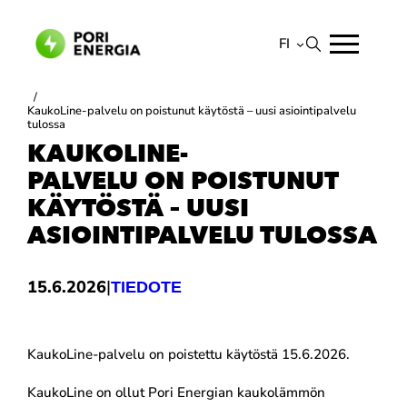
Siirry
sisältöön
FI
Suomi
/
KaukoLine-palvelu on poistunut käytöstä – uusi asiointipalvelu
English
tulossa
KAUKOLINE-
PALVELU ON POISTUNUT
KÄYTÖSTÄ – UUSI
ASIOINTIPALVELU TULOSSA
|
15.6.2026
TIEDOTE
KaukoLine-palvelu on poistettu käytöstä 15.6.2026.
KaukoLine on ollut Pori Energian kaukolämmön