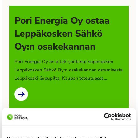
Pori Energia Oy ostaa
Leppäkosken Sähkö
Oy:n osakekannan
Pori Energia Oy on allekirjoittanut sopimuksen
Leppäkosken Sähkö Oy:n osakekannan ostamisesta
Leppäkoski Groupilta. Kaupan toteutuessa
Leppäkosken Sähkö Oy muodostaa uuden
tytäryhtiön Pori Energia -konserniin. Kaupan
toteutuminen edellyttää viranomaisten
hyväksyntää. Kauppahinta ei ole julkinen.
Leppäkoski Group tiedotti strategiamuutoksen
valmistelusta ja sen vaikutuksista toimintansa
Pori Energia
painopisteisiin ensimmäisen kerran tammikuussa