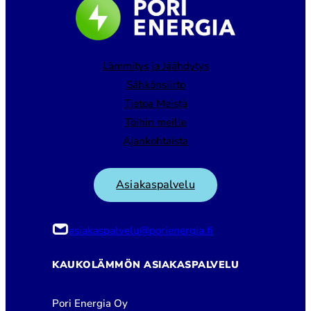
Lämmitys ja Jäähdytys
Sähkönsiirto
Tietoa Meistä
Töihin meille
Ajankohtaista
Asiakaspalvelu
asiakaspalvelu@porienergia.fi
KAUKOLÄMMÖN ASIAKASPALVELU
Pori Energia Oy