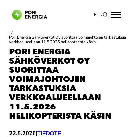
Siirry
sisältöön
FI
Suomi
/
Pori Energia Sähköverkot Oy suorittaa voimajohtojen tarkastuksia
English
verkkoalueellaan 11.5.2026 helikopterista käsin
PORI ENERGIA
SÄHKÖVERKOT OY
SUORITTAA
VOIMAJOHTOJEN
TARKASTUKSIA
VERKKOALUEELLAAN
11.5.2026
HELIKOPTERISTA KÄSIN
|
22.5.2026
TIEDOTE