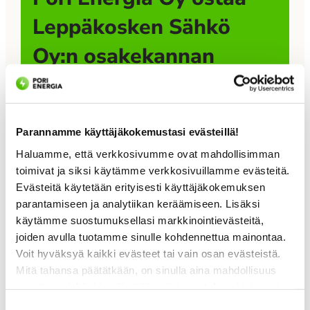
Leppäkosken Sähkö
Oy:n osakekannan
Pori Energia Oy on allekirjoittanut sopimuksen
Leppäkosken Sähkö Oy:n osakekannan ostamisesta
Leppäkoski Groupilta. Kaupan toteutuessa
Parannamme käyttäjäkokemustasi evästeillä!
Leppäkosken Sähkö Oy muodostaa uuden
Haluamme, että verkkosivumme ovat mahdollisimman
tytäryhtiön Pori Energia -konserniin. Kaupan
toimivat ja siksi käytämme verkkosivuillamme evästeitä.
toteutuminen edellyttää viranomaisten
Evästeitä käytetään erityisesti käyttäjäkokemuksen
hyväksyntää. Kauppahinta ei ole julkinen.
parantamiseen ja analytiikan keräämiseen. Lisäksi
Leppäkoski Group tiedotti strategiamuutoksen
käytämme suostumuksellasi markkinointievästeitä,
joiden avulla tuotamme sinulle kohdennettua mainontaa.
valmistelusta ja sen vaikutuksista toimintansa
Pori Energia
Voit hyväksyä kaikki evästeet tai vain osan evästeistä.
painopisteisiin ensimmäisen kerran tammikuussa
Mitä tahansa päätätkään, on sinulla aina mahdollisuus
SuomiAreenassa 23.–
2026. Tuolloin kerrottiin mahdollisista
muuttaa mieltäsi ja päivittää evästeasetuksesi tai poistaa
omistusjärjestelyihin liittyvistä selvityksistä.
aiemmin tallennetut evästeet selaimestasi.
Suostumuksen