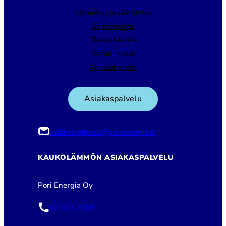
Lämmitys ja Jäähdytys
Sähkönsiirto
Tietoa Meistä
Töihin meille
Ajankohtaista
Asiakaspalvelu
asiakaspalvelu@porienergia.fi
KAUKOLÄMMÖN ASIAKASPALVELU
Pori Energia Oy
02 621 2085