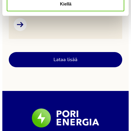
15.6.2026. KaukoLine on ollut Pori Energian
Kiellä
kaukolämmön asiakkaiden asiointipalvelu, jossa on
voinut seurata lämmönkulutusta, tarkastella
laskutietoja sekä päivittää omia yhteystietoja.
Palvelun poistumisen jälkeen kulutustietoja voi
pyytää maksutta sähköpostitse osoitteesta
asiakaspalvelu@porienergia.fi. Pori Energia ottaa
käyttöön uudistetun kaukolämmön asiointipalvelun
Lataa lisää
lähiaikoina. Tiedotamme uudesta palvelusta
tarkemmin myöhemmin.