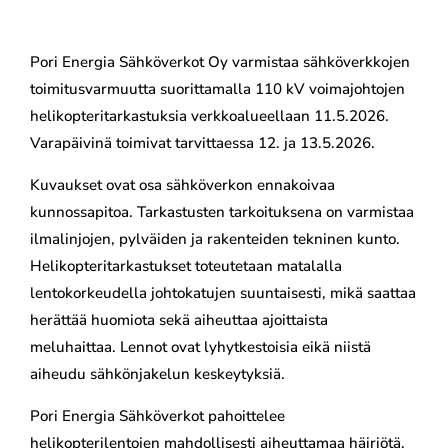
Pori Energia Sähköverkot Oy varmistaa sähköverkkojen
toimitusvarmuutta suorittamalla 110 kV voimajohtojen
helikopteritarkastuksia verkkoalueellaan 11.5.2026.
Varapäivinä toimivat tarvittaessa 12. ja 13.5.2026.
Kuvaukset ovat osa sähköverkon ennakoivaa
kunnossapitoa. Tarkastusten tarkoituksena on varmistaa
ilmalinjojen, pylväiden ja rakenteiden tekninen kunto.
Helikopteritarkastukset toteutetaan matalalla
lentokorkeudella johtokatujen suuntaisesti, mikä saattaa
herättää huomiota sekä aiheuttaa ajoittaista
meluhaittaa. Lennot ovat lyhytkestoisia eikä niistä
aiheudu sähkönjakelun keskeytyksiä.
Pori Energia Sähköverkot pahoittelee
helikopterilentojen mahdollisesti aiheuttamaa häiriötä.