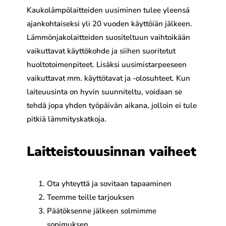
Kaukolämpölaitteiden uusiminen tulee yleensä
ajankohtaiseksi yli 20 vuoden käyttöiän jälkeen.
Lämmönjakolaitteiden suositeltuun vaihtoikään
vaikuttavat käyttökohde ja siihen suoritetut
huoltotoimenpiteet. Lisäksi uusimistarpeeseen
vaikuttavat mm. käyttötavat ja -olosuhteet. Kun
laiteuusinta on hyvin suunniteltu, voidaan se
tehdä jopa yhden työpäivän aikana, jolloin ei tule
pitkiä lämmityskatkoja.
Laitteistouusinnan vaiheet
Ota yhteyttä ja sovitaan tapaaminen
Teemme teille tarjouksen
Päätöksenne jälkeen solmimme
sopimuksen