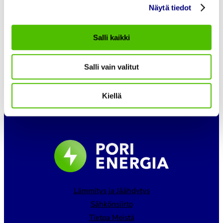
sopimus, jossa määritellään mm. toimitussisältö
Näytä tiedot
ja toimitusehdot sekä takuukäytännöt. Palvelu
laskutetaan yhdessä erässä töiden valmistuttua
Salli kaikki
tai erikseen laaditun rahoitussopimuksen
mukaisesti.
Salli vain valitut
Kiellä
Lämmitys ja Jäähdytys
Sähkönsiirto
Tietoa Meistä