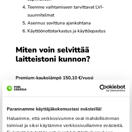
Teemme vaihtamiseen tarvittavat LVI-
suunnitelmat
Asennus sovittuna ajankohtana
Käyttöönottotarkastus ja käyttöopastus
Miten voin selvittää
laitteistoni kunnon?
Premium-kaukolämpö 150,10 €/vuosi
Sisältää laitteiston vuositarkastuspalvelun ja 24 h
-päivystyspalvelun. Vuositarkastuksessa tehdään
laitteiston kuntotarkastus, mahdollisten
Parannamme käyttäjäkokemustasi evästeillä!
laitevikojen selvitys sekä laitteiden säätöjen
Haluamme, että verkkosivumme ovat mahdollisimman
tarkastus. Palveluun sisältyy haluttaessa myös
toimivat ja siksi käytämme verkkosivuillamme evästeitä.
käyttöopastusta. Premium-hinta ei sisällä teho-