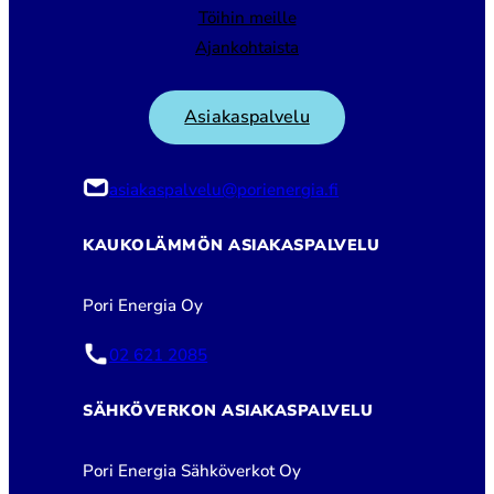
Töihin meille
Ajankohtaista
Asiakaspalvelu
asiakaspalvelu@porienergia.fi
KAUKOLÄMMÖN ASIAKASPALVELU
Pori Energia Oy
02 621 2085
SÄHKÖVERKON ASIAKASPALVELU
Pori Energia Sähköverkot Oy