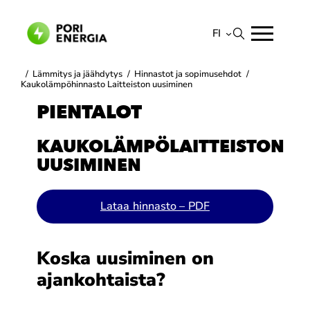
Siirry
sisältöön
FI
Suomi
/
Lämmitys ja jäähdytys
/
Hinnastot ja sopimusehdot
/
Kaukolämpöhinnasto Laitteiston uusiminen
English
PIENTALOT
KAUKOLÄMPÖLAITTEISTON
UUSIMINEN
Lataa hinnasto – PDF
Koska uusiminen on
ajankohtaista?