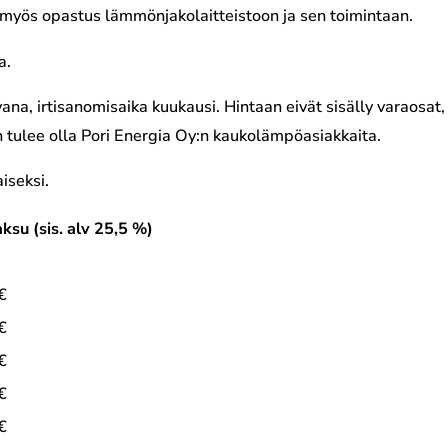
a myös opastus lämmönjakolaitteistoon ja sen toimintaan.
a.
ana, irtisanomisaika kuukausi. Hintaan eivät sisälly varaosat,
 tulee olla Pori Energia Oy:n kaukolämpöasiakkaita.
iseksi.
ksu (sis. alv 25,5 %)
€
€
€
€
€