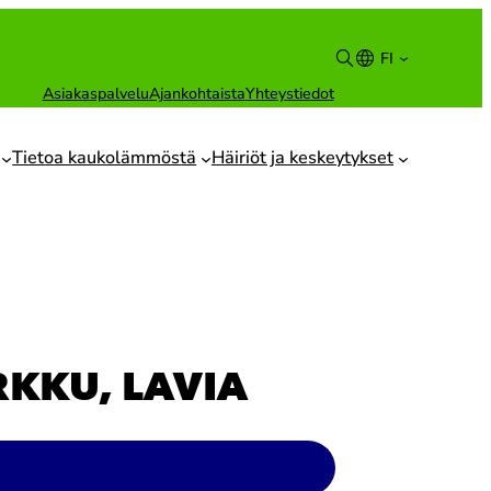
FI
Asiakaspalvelu
Ajankohtaista
Yhteystiedot
Suomi
English
Tietoa kaukolämmöstä
Häiriöt ja keskeytykset
KKU, LAVIA