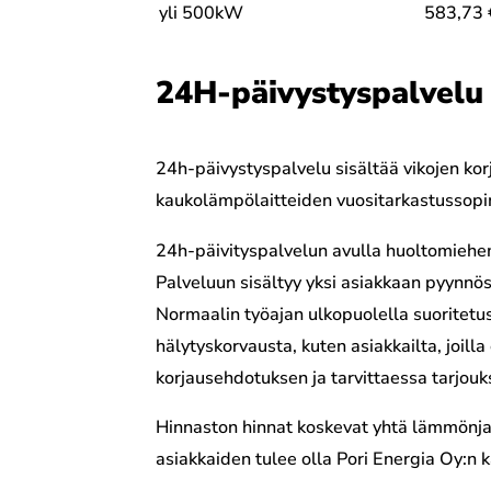
yli 500kW
583,73 
24H-päivystyspalvelu
24h-päivystyspalvelu sisältää vikojen korj
kaukolämpölaitteiden vuositarkastussop
24h-päivityspalvelun avulla huoltomiehe
Palveluun sisältyy yksi asiakkaan pyynnös
Normaalin työajan ulkopuolella suoritetus
hälytyskorvausta, kuten asiakkailta, joil
korjausehdotuksen ja tarvittaessa tarjouk
Hinnaston hinnat koskevat yhtä lämmönjak
asiakkaiden tulee olla Pori Energia Oy:n