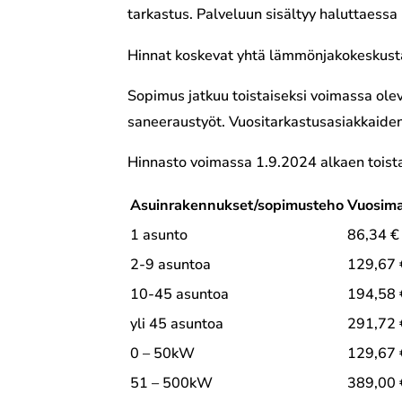
tarkastus. Palveluun sisältyy haluttaess
Hinnat koskevat yhtä lämmönjakokeskust
Sopimus jatkuu toistaiseksi voimassa olev
saneeraustyöt. Vuositarkastusasiakkaiden
Hinnasto voimassa 1.9.2024 alkaen toista
Asuinrakennukset/sopimusteho
Vuosima
1 asunto
86,34 €
2-9 asuntoa
129,67 
10-45 asuntoa
194,58 
yli 45 asuntoa
291,72 
0 – 50kW
129,67 
51 – 500kW
389,00 