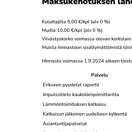
Maksukehotuksen läh
Kuluttajilta 5,00 €/kpl (alv 0 %)
Muilta 10,00 €/kpl (alv 0 %)
Viivästyskorko voimassa olevan korkolain
Muista hinnastoon sisältymättömistä töis
Hinnasto voimassa 1.9.2024 alkaen toista
Palvelu
Erikseen pyydetyt raportit
Impulssitieto kaukolämpömittarilta
Lämmöntoimituksen katkaisu
Katkaisun jälkeinen uudelleen kytkentä
Asiantuntijapalvelut