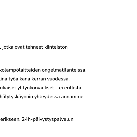
, jotka ovat tehneet kiinteistön
kolämpölaitteiden ongelmatilanteissa.
lina työaikana kerran vuodessa.
aiset ylityökorvaukset – ei erillistä
lviä hälytyskäynnin yhteydessä annamme
 erikseen. 24h-päivystyspalvelun