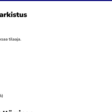
arkistus
ksaa tilaaja.
%)