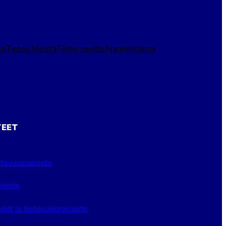
to
Tietoa Meistä
Töihin meille
Ajankohtaista
TEET
tavuusseloste
loste
dot ja tietosuojaseloste