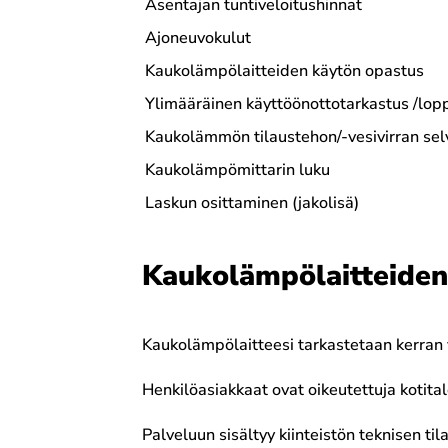
Asentajan tuntiveloitushinnat
Ajoneuvokulut
Kaukolämpölaitteiden käytön opastus
Ylimääräinen käyttöönottotarkastus /lop
Kaukolämmön tilaustehon/-vesivirran sel
Kaukolämpömittarin luku
Laskun osittaminen (jakolisä)
Kaukolämpölaitteiden
Kaukolämpölaitteesi tarkastetaan kerran 
Henkilöasiakkaat ovat oikeutettuja kotit
Palveluun sisältyy kiinteistön teknisen ti