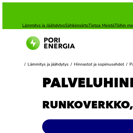
Siirry
sisältöön
Lämmitys ja Jäähdytys
Sähkönsiirto
Tietoa Meistä
Töihin me
/
Lämmitys ja jäähdytys
/
Hinnastot ja sopimusehdot
/
P
PALVELUHIN
RUNKOVERKKO,