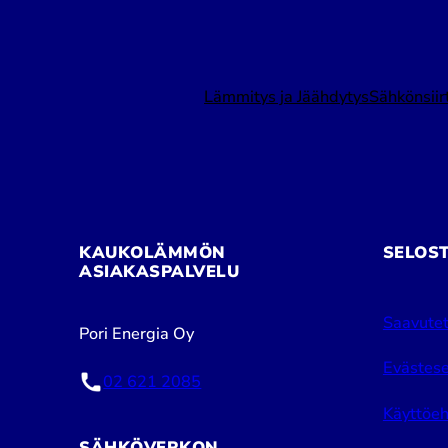
Lämmitys ja Jäähdytys
Sähkönsiir
KAUKOLÄMMÖN
SELOS
ASIAKASPALVELU
Saavutet
Pori Energia Oy
Evästese
02 621 2085
Käyttöeh
SÄHKÖVERKON