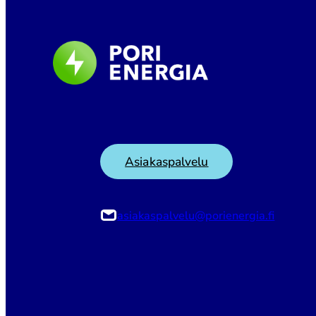
Asiakaspalvelu
asiakaspalvelu@porienergia.fi