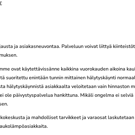
€
austa ja asiakasneuvontaa. Palveluun voivat liittyä kiinteistöt
imuksen.
mme ovat käytettävissänne kaikkina vuorokauden aikoina kau
tä suoritettu enintään tunnin mittainen hälytyskäynti normaa
ta hälytyskäynnistä asiakkaalta veloitetaan vain hinnaston muk
la ei ole päivystyspalvelua hankittuna. Mikäli ongelma ei se
sen.
okeskusta ja mahdolliset tarvikkeet ja varaosat laskutetaan
 kaukolämpöasiakkaita.