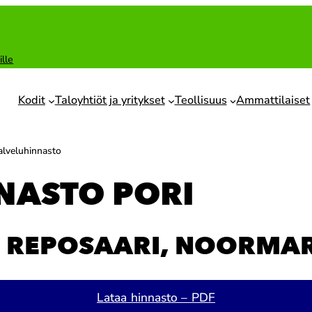
ille
Kodit
Taloyhtiöt ja yritykset
Teollisuus
Ammattilaiset
alveluhinnasto
NASTO PORI
 REPOSAARI, NOORMAR
Lataa hinnasto – PDF