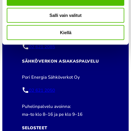
asiakaspalvelu@porienergia.fi
Salli vain valitut
KAUKOLÄMMÖN ASIAKASPALVELU
Kiellä
Pori Energia Oy
02 621 2085
SÄHKÖVERKON ASIAKASPALVELU
Pori Energia Sähköverkot Oy
02 621 2050
Puhelinpalvelu avoinna:
ma–to klo 8–16 ja pe klo 9–16
SELOSTEET