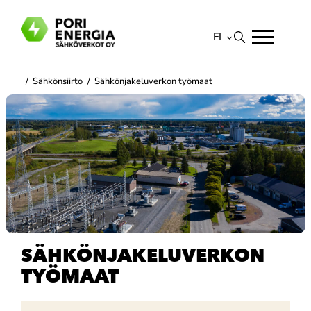
Siirry
sisältöön
FI
Suomi
/
Sähkönsiirto
/
Sähkönjakeluverkon työmaat
English
SÄHKÖNJAKELUVERKON
TYÖMAAT