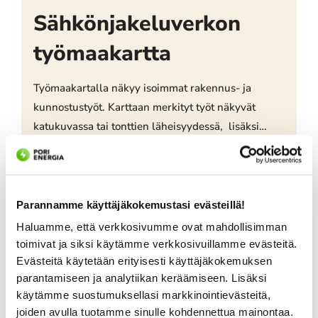
Sähkönjakeluverkon
työmaakartta
Työmaakartalla näkyy isoimmat rakennus- ja
kunnostustyöt. Karttaan merkityt työt näkyvät
katukuvassa tai tonttien läheisyydessä, lisäksi
teemme laaja-alaisesti muita verkostotöitä, joista
kaikki eivät näy kartalla.
Parannamme käyttäjäkokemustasi evästeillä!
Haluamme, että verkkosivumme ovat mahdollisimman
toimivat ja siksi käytämme verkkosivuillamme evästeitä.
Lataa lisää
Evästeitä käytetään erityisesti käyttäjäkokemuksen
parantamiseen ja analytiikan keräämiseen. Lisäksi
käytämme suostumuksellasi markkinointievästeitä,
joiden avulla tuotamme sinulle kohdennettua mainontaa.