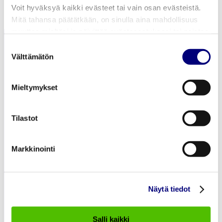
Voit hyväksyä kaikki evästeet tai vain osan evästeistä.
Mitä tahansa päätätkään, on sinulla aina mahdollisuus
muuttaa mieltäsi ja päivittää evästeasetuksesi tai poistaa
aiemmin tallennetut evästeet selaimestasi.
Suostumuksen
Välttämätön
valinta
Mieltymykset
Lämmitys ja Jäähdytys
Tilastot
Sähkönsiirto
Tietoa Meistä
Markkinointi
Töihin meille
Ajankohtaista
Näytä tiedot
Asiakaspalvelu
Salli kaikki