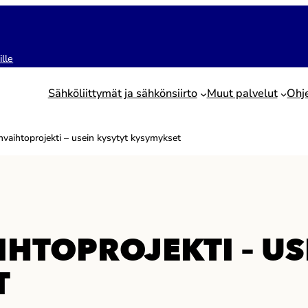
ille
Sähköliittymät ja sähkönsiirto
Muut palvelut
Ohj
invaihtoprojekti – usein kysytyt kysymykset
HTOPROJEKTI – US
T