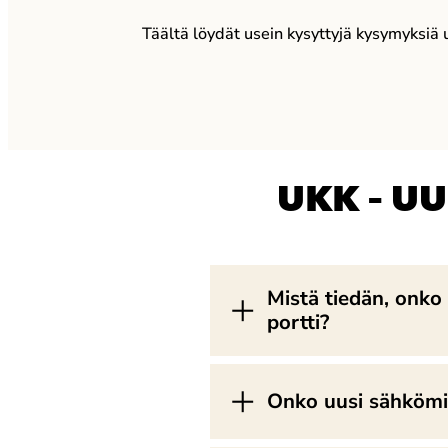
Täältä löydät usein kysyttyjä kysymyksiä uu
UKK – U
Mistä tiedän, onko 
portti?
Onko uusi sähkömitt