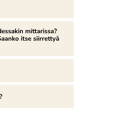
dessakin mittarissa?
anko itse siirrettyä
?