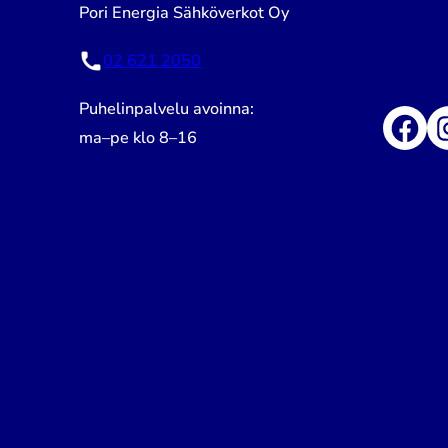
Pori Energia Sähköverkot Oy
02 621 2050
Puhelinpalvelu avoinna:
Facebook
Insta
ma–pe klo 8–16