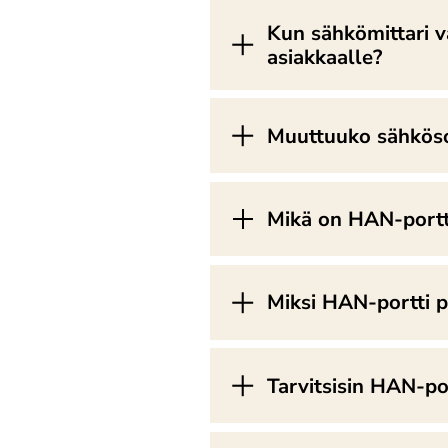
Kun sähkömittari v
asiakkaalle?
Muuttuuko sähkösop
Mikä on HAN-portti
Miksi HAN-portti p
Tarvitsisin HAN-por