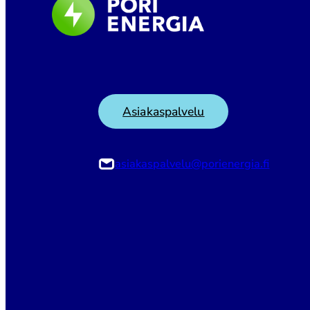
Asiakaspalvelu
asiakaspalvelu@porienergia.fi