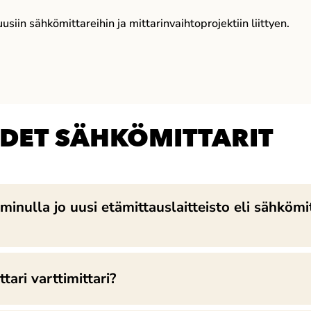
siin sähkömittareihin ja mittarinvaihtoprojektiin liittyen.
UDET SÄHKÖMITTARIT
minulla jo uusi etämittauslaitteisto eli sähkömi
ari varttimittari?