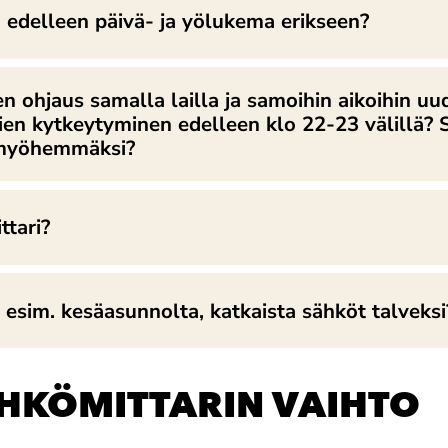
 edelleen päivä- ja yölukema erikseen?
n ohjaus samalla lailla ja samoihin aikoihin uu
n kytkeytyminen edelleen klo 22-23 välillä? Sa
 myöhemmäksi?
ttari?
, esim. kesäasunnolta, katkaista sähköt talveksi
ÄHKÖMITTARIN VAIHTO