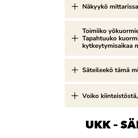
Näkyykö mittarissa
Toimiiko yökuormie
Tapahtuuko kuormie
kytkeytymisaikaa
Säteileekö tämä mi
Voiko kiinteistöstä
UKK – S