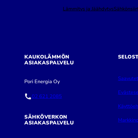
Lämmitys ja Jäähdytys
Sähkönsiir
KAUKOLÄMMÖN
SELOS
ASIAKASPALVELU
Saavutet
Pori Energia Oy
Evästese
02 621 2085
Käyttöeh
SÄHKÖVERKON
Markkino
ASIAKASPALVELU