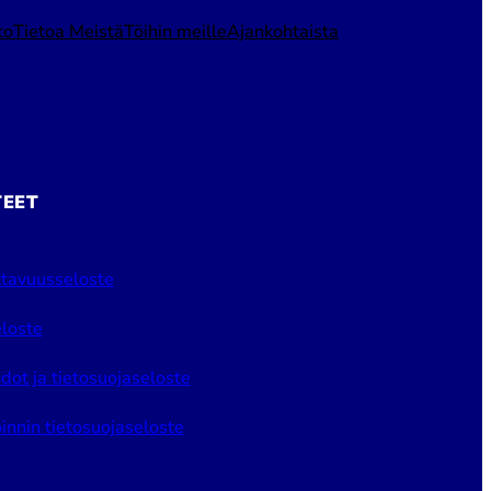
to
Tietoa Meistä
Töihin meille
Ajankohtaista
TEET
tavuusseloste
loste
dot ja tietosuojaseloste
innin tietosuojaseloste