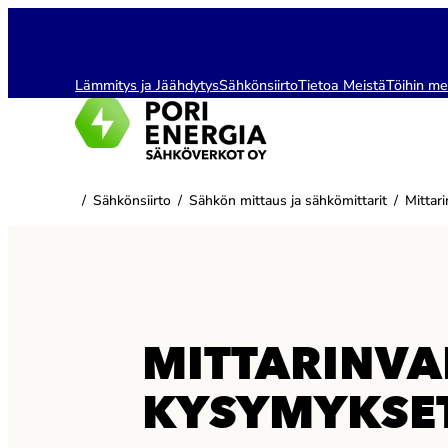
Siirry
sisältöön
Lämmitys ja Jäähdytys
Sähkönsiirto
Tietoa Meistä
Töihin me
/
Sähkönsiirto
/
Sähkön mittaus ja sähkömittarit
/
Mittar
MITTARINVAI
KYSYMYKSE