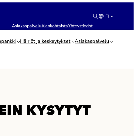
FI
Asiakaspalvelu
Ajankohtaista
Yhteystiedot
Suomi
English
epankki
Häiriöt ja keskeytykset
Asiakaspalvelu
EIN KYSYTYT