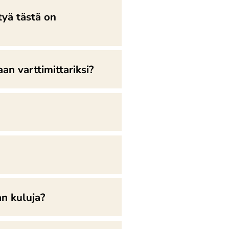
tyä tästä on
n varttimittariksi?
an kuluja?