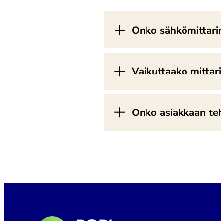
Onko sähkömittari
Vaikuttaako mittar
Onko asiakkaan teht