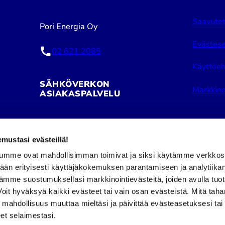
Saavutet
Pori Energia Oy
Evästese
02 621 2085
Käyttöeh
SÄHKÖVERKON
Markkino
ASIAKASPALVELU
Pori Energia Sähköverkot Oy
ustasi evästeillä!
02 621 2050
umme ovat mahdollisimman toimivat ja siksi käytämme verkkos
tään erityisesti käyttäjäkokemuksen parantamiseen ja analytiika
Puhelinpalvelu avoinna:
Facebook
Insta
ämme suostumuksellasi markkinointievästeitä, joiden avulla tuo
ma–pe klo 8–16
it hyväksyä kaikki evästeet tai vain osan evästeistä. Mitä tah
a mahdollisuus muuttaa mieltäsi ja päivittää evästeasetuksesi tai
et selaimestasi.