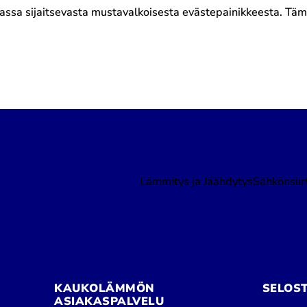
sa sijaitsevasta mustavalkoisesta evästepainikkeesta. Tämän 
Lämmitys ja Jäähdytys
Sähkönsiir
KAUKOLÄMMÖN
SELOS
ASIAKASPALVELU