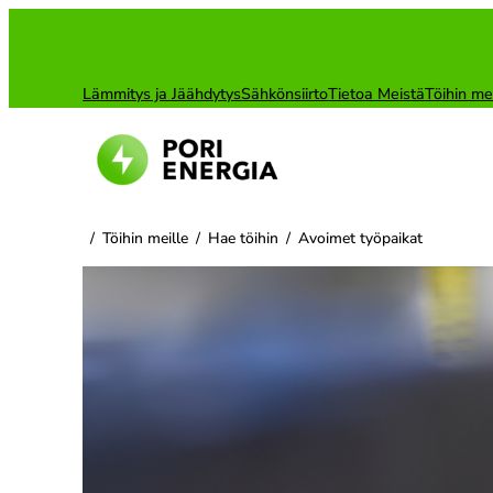
Siirry
sisältöön
Lämmitys ja Jäähdytys
Sähkönsiirto
Tietoa Meistä
Töihin me
/
Töihin meille
/
Hae töihin
/
Avoimet työpaikat