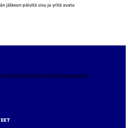
jälkeen päivitä sivu ja yritä avata
to
Tietoa Meistä
Töihin meille
Ajankohtaista
TEET