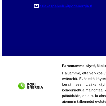
asiakaspalvelu@porienergia.fi
Parannamme käyttäjäkokem
Haluamme, että verkkosiv
evästeitä. Evästeitä käyte
keräämiseen. Lisäksi käyt
kohdennettua mainontaa. Vo
päätätkään, on sinulla ain
aiemmin tallennetut eväste