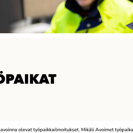
ÖPAIKAT
llä avoinna olevat työpaikkailmoitukset. Mikäli Avoimet työpai