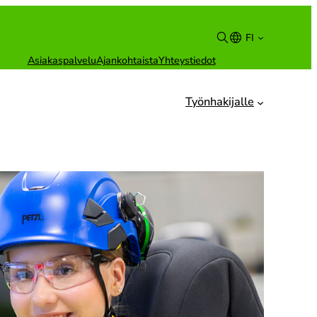
FI
Asiakaspalvelu
Ajankohtaista
Yhteystiedot
Suomi
English
Työnhakijalle