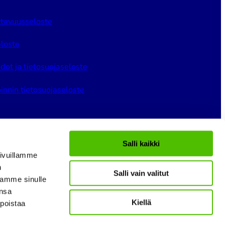
tavuusseloste
loste
dot ja tietosuojaseloste
innin tietosuojaseloste
Salli kaikki
ivuillamme
n
Salli vain valitut
gram
LinkedIn
YouTube
tamme sinulle
ansa
Kiellä
 poistaa