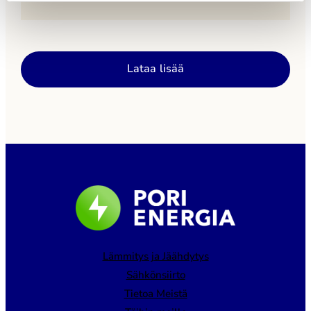
Palvelun poistumisen jälkeen kulutustietoja voi
pyytää maksutta sähköpostitse osoitteesta
asiakaspalvelu@porienergia.fi. Pori Energia ottaa
käyttöön uudistetun kaukolämmön asiointipalvelun
Lataa lisää
lähiaikoina. Tiedotamme uudesta palvelusta
tarkemmin myöhemmin.
Lämmitys ja Jäähdytys
Sähkönsiirto
Tietoa Meistä