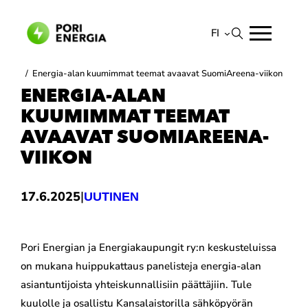
Siirry
sisältöön
FI
Suomi
/
Energia-alan kuumimmat teemat avaavat SuomiAreena-viikon
English
ENERGIA-ALAN
KUUMIMMAT TEEMAT
AVAAVAT SUOMIAREENA-
VIIKON
|
17.6.2025
UUTINEN
Pori Energian ja Energiakaupungit ry:n keskusteluissa
on mukana huippukattaus panelisteja energia-alan
asiantuntijoista yhteiskunnallisiin päättäjiin. Tule
kuulolle ja osallistu Kansalaistorilla sähköpyörän