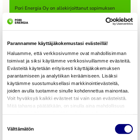
Pori Energia Oy on allekirjoittanut sopimuksen
Leppäkosken Sähkö Oy:n osakekannan ostamisesta
Leppäkoski Groupilta. Kaupan toteutuessa
Leppäkosken Sähkö Oy muodostaa uuden
tytäryhtiön Pori Energia -konserniin. Kaupan
Parannamme käyttäjäkokemustasi evästeillä!
toteutuminen edellyttää viranomaisten
Haluamme, että verkkosivumme ovat mahdollisimman
hyväksyntää. Kauppahinta ei ole julkinen.
toimivat ja siksi käytämme verkkosivuillamme evästeitä.
Leppäkoski Group tiedotti strategiamuutoksen
Evästeitä käytetään erityisesti käyttäjäkokemuksen
valmistelusta ja sen vaikutuksista toimintansa
parantamiseen ja analytiikan keräämiseen. Lisäksi
Pori Energia
käytämme suostumuksellasi markkinointievästeitä,
painopisteisiin ensimmäisen kerran tammikuussa
joiden avulla tuotamme sinulle kohdennettua mainontaa.
SuomiAreenassa 23.–
2026. Tuolloin kerrottiin mahdollisista
Voit hyväksyä kaikki evästeet tai vain osan evästeistä.
omistusjärjestelyihin liittyvistä selvityksistä.
26.6.2026
Mitä tahansa päätätkään, on sinulla aina mahdollisuus
Leppäkoski Group […]
muuttaa mieltäsi ja päivittää evästeasetuksesi tai poistaa
aiemmin tallennetut evästeet selaimestasi.
Suostumuksen
Olemme mukana Porissa järjestettävässä
Välttämätön
valinta
SuomiAreenassa sekä Kansalaistorilla. Osana