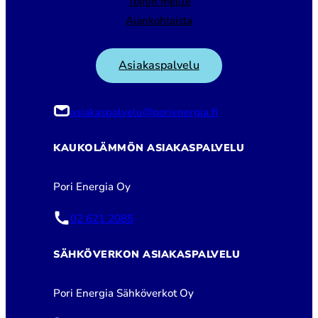
Töihin meille
Ajankohtaista
Asiakaspalvelu
asiakaspalvelu@porienergia.fi
KAUKOLÄMMÖN ASIAKASPALVELU
Pori Energia Oy
02 621 2085
SÄHKÖVERKON ASIAKASPALVELU
Pori Energia Sähköverkot Oy