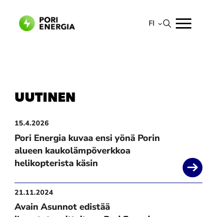
Siirry
sisältöön
FI
Suomi
English
UUTINEN
15.4.2026
Pori Energia kuvaa ensi yönä Porin
alueen kaukolämpöverkkoa
helikopterista käsin
21.11.2024
Avain Asunnot edistää