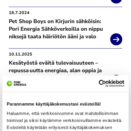
kaukolämpöä
18.7.2024
Pet Shop Boys on Kirjurin sähköisin:
Pori Energia Sähköverkoilla on nippu
niksejä taata häiriötön ääni ja valo
10.11.2025
Kesätyöstä eväitä tulevaisuuteen –
repussa uutta energiaa, alan oppia ja
arvokkaita kokemuksia
25.6.2024
Pori Energia mukana SuomiAreenassa –
Parannamme käyttäjäkokemustasi evästeillä!
kesän superviikko käynnissä
Haluamme, että verkkosivumme ovat mahdollisimman
25.-28.6.2024
toimivat ja siksi käytämme verkkosivuillamme evästeitä.
Evästeitä käytetään erityisesti käyttäjäkokemuksen