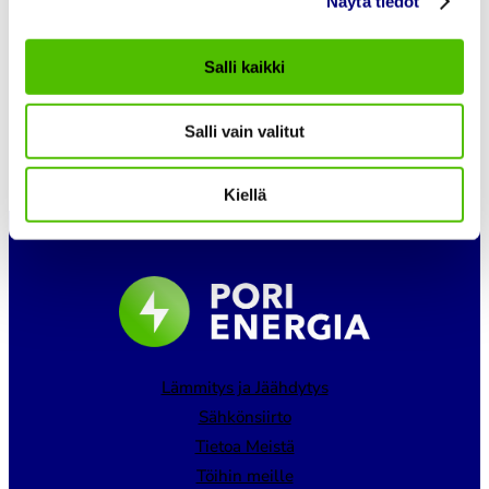
Näytä tiedot
Salli kaikki
Lataa lisää
Salli vain valitut
Kiellä
Lämmitys ja Jäähdytys
Sähkönsiirto
Tietoa Meistä
Töihin meille