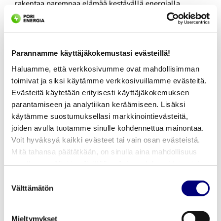
rakentaa parempaa elämää kestävällä energialla.
Parannamme käyttäjäkokemustasi evästeillä!
Haluamme, että verkkosivumme ovat mahdollisimman
toimivat ja siksi käytämme verkkosivuillamme evästeitä.
LISÄÄ KIRJOITUKSIA
Evästeitä käytetään erityisesti käyttäjäkokemuksen
parantamiseen ja analytiikan keräämiseen. Lisäksi
käytämme suostumuksellasi markkinointievästeitä,
joiden avulla tuotamme sinulle kohdennettua mainontaa.
Pori Energia Oy ostaa
Voit hyväksyä kaikki evästeet tai vain osan evästeistä.
Mitä tahansa päätätkään, on sinulla aina mahdollisuus
Leppäkosken Sähkö
muuttaa mieltäsi ja päivittää evästeasetuksesi tai poistaa
Oy:n osakekannan
aiemmin tallennetut evästeet selaimestasi.
Suostumuksen
Välttämätön
valinta
Pori Energia Oy on allekirjoittanut sopimuksen
Leppäkosken Sähkö Oy:n osakekannan ostamisesta
Mieltymykset