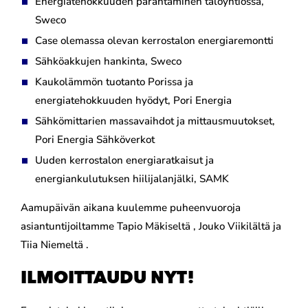
Energiatehokkuuden parantaminen taloyhtiössä,
Sweco
Case olemassa olevan kerrostalon energiaremontti
Sähköakkujen hankinta, Sweco
Kaukolämmön tuotanto Porissa ja
energiatehokkuuden hyödyt, Pori Energia
Sähkömittarien massavaihdot ja mittausmuutokset,
Pori Energia Sähköverkot
Uuden kerrostalon energiaratkaisut ja
energiankulutuksen hiilijalanjälki, SAMK
Aamupäivän aikana kuulemme puheenvuoroja
asiantuntijoiltamme Tapio Mäkiseltä , Jouko Viikilältä ja
Tiia Niemeltä .
ILMOITTAUDU NYT!