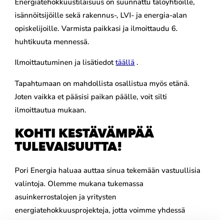
Energiatehokkuustilaisuus on suunnattu taloyhtiöille,
isännöitsijöille sekä rakennus-, LVI- ja energia-alan
opiskelijoille. Varmista paikkasi ja ilmoittaudu 6.
huhtikuuta mennessä.
Ilmoittautuminen ja lisätiedot
täällä
.
Tapahtumaan on mahdollista osallistua myös etänä.
Joten vaikka et pääsisi paikan päälle, voit silti
ilmoittautua mukaan.
KOHTI KESTÄVÄMPÄÄ
TULEVAISUUTTA!
Pori Energia haluaa auttaa sinua tekemään vastuullisia
valintoja. Olemme mukana tukemassa
asuinkerrostalojen ja yritysten
energiatehokkuusprojekteja, jotta voimme yhdessä