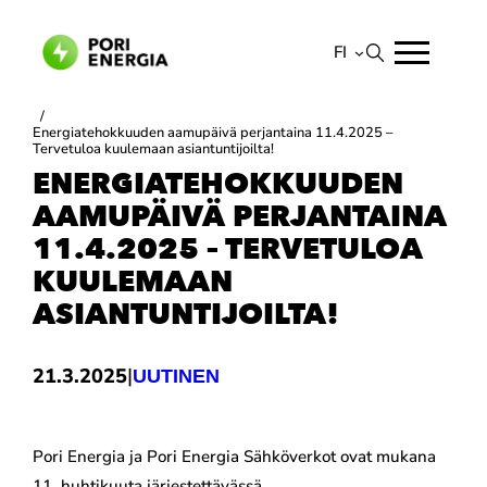
Siirry
sisältöön
FI
Suomi
/
Energiatehokkuuden aamupäivä perjantaina 11.4.2025 –
English
Tervetuloa kuulemaan asiantuntijoilta!
ENERGIATEHOKKUUDEN
AAMUPÄIVÄ PERJANTAINA
11.4.2025 – TERVETULOA
KUULEMAAN
ASIANTUNTIJOILTA!
|
21.3.2025
UUTINEN
Pori Energia ja Pori Energia Sähköverkot ovat mukana
11. huhtikuuta järjestettävässä