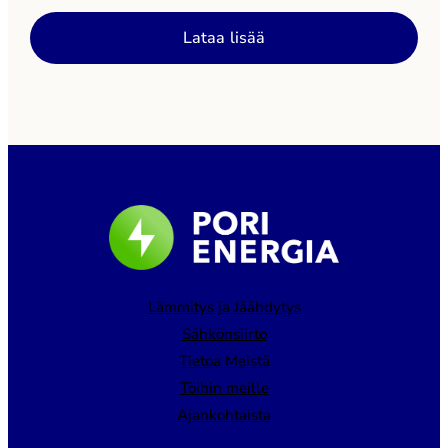
asiakaspalvelu@porienergia.fi. Pori Energia ottaa
käyttöön uudistetun kaukolämmön asiointipalvelun
Lataa lisää
lähiaikoina. Tiedotamme uudesta palvelusta
tarkemmin myöhemmin.
Lämmitys ja Jäähdytys
Sähkönsiirto
Tietoa Meistä
Töihin meille
Ajankohtaista