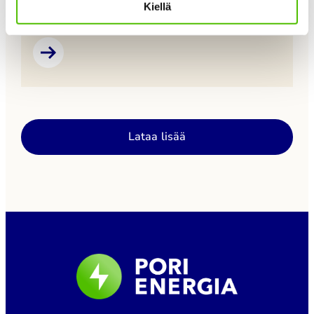
Kiellä
kaukolämmön asiakkaiden asiointipalvelu, jossa on
voinut seurata lämmönkulutusta, tarkastella
laskutietoja sekä päivittää omia yhteystietoja.
Palvelun poistumisen jälkeen kulutustietoja voi
pyytää maksutta sähköpostitse osoitteesta
asiakaspalvelu@porienergia.fi. Pori Energia ottaa
käyttöön uudistetun kaukolämmön asiointipalvelun
Lataa lisää
lähiaikoina. Tiedotamme uudesta palvelusta
tarkemmin myöhemmin.