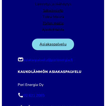
Lämmitys ja Jäähdytys
Sähkönsiirto
Tietoa Meistä
Töihin meille
Ajankohtaista
Asiakaspalvelu
asiakaspalvelu@porienergia.fi
KAUKOLÄMMÖN ASIAKASPALVELU
Pori Energia Oy
02 621 2085