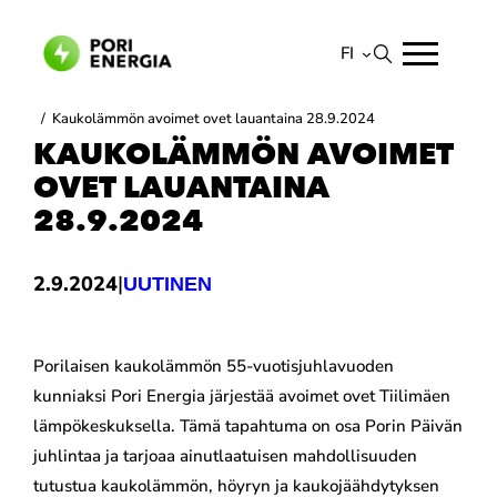
Siirry
sisältöön
FI
Suomi
/
Kaukolämmön avoimet ovet lauantaina 28.9.2024
English
KAUKOLÄMMÖN AVOIMET
OVET LAUANTAINA
28.9.2024
|
2.9.2024
UUTINEN
Porilaisen kaukolämmön 55-vuotisjuhlavuoden
kunniaksi Pori Energia järjestää avoimet ovet Tiilimäen
lämpökeskuksella. Tämä tapahtuma on osa Porin Päivän
juhlintaa ja tarjoaa ainutlaatuisen mahdollisuuden
tutustua kaukolämmön, höyryn ja kaukojäähdytyksen