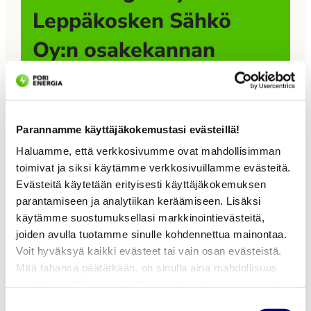
Leppäkosken Sähkö
Oy:n osakekannan
Pori Energia Oy on allekirjoittanut sopimuksen
Leppäkosken Sähkö Oy:n osakekannan ostamisesta
Leppäkoski Groupilta. Kaupan toteutuessa
Parannamme käyttäjäkokemustasi evästeillä!
Leppäkosken Sähkö Oy muodostaa uuden
Haluamme, että verkkosivumme ovat mahdollisimman
tytäryhtiön Pori Energia -konserniin. Kaupan
toimivat ja siksi käytämme verkkosivuillamme evästeitä.
toteutuminen edellyttää viranomaisten
Evästeitä käytetään erityisesti käyttäjäkokemuksen
hyväksyntää. Kauppahinta ei ole julkinen.
parantamiseen ja analytiikan keräämiseen. Lisäksi
Leppäkoski Group tiedotti strategiamuutoksen
käytämme suostumuksellasi markkinointievästeitä,
valmistelusta ja sen vaikutuksista toimintansa
joiden avulla tuotamme sinulle kohdennettua mainontaa.
Pori Energia
Voit hyväksyä kaikki evästeet tai vain osan evästeistä.
painopisteisiin ensimmäisen kerran tammikuussa
Mitä tahansa päätätkään, on sinulla aina mahdollisuus
SuomiAreenassa 23.–
2026. Tuolloin kerrottiin mahdollisista
muuttaa mieltäsi ja päivittää evästeasetuksesi tai poistaa
omistusjärjestelyihin liittyvistä selvityksistä.
26.6.2026
aiemmin tallennetut evästeet selaimestasi.
Suostumuksen
Leppäkoski Group […]