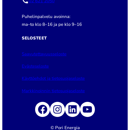
02 621 2050
Puhelinpalvelu avoinna:
ma–to klo 8–16 ja pe klo 9–16
SELOSTEET
Saavutettavuusseloste
Evästeseloste
Käyttöehdot ja tietosuojaseloste
Markkinoinnin tietosuojaseloste
Facebook
Instagram
LinkedIn
YouTube
© Pori Energia