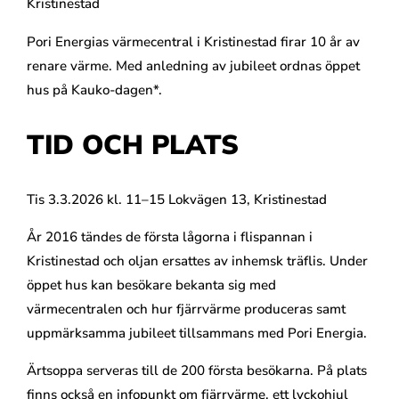
Kristinestad
Pori Energias värmecentral i Kristinestad firar 10 år av
renare värme. Med anledning av jubileet ordnas öppet
hus på Kauko-dagen*.
TID OCH PLATS
Tis 3.3.2026 kl. 11–15 Lokvägen 13, Kristinestad
År 2016 tändes de första lågorna i flispannan i
Kristinestad och oljan ersattes av inhemsk träflis. Under
öppet hus kan besökare bekanta sig med
värmecentralen och hur fjärrvärme produceras samt
uppmärksamma jubileet tillsammans med Pori Energia.
Ärtsoppa serveras till de 200 första besökarna. På plats
finns också en infopunkt om fjärrvärme, ett lyckohjul