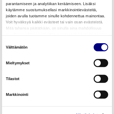
parantamiseen ja analytiikan keräämiseen. Lisäksi
käytämme suostumuksellasi markkinointievästeitä,
joiden avulla tuotamme sinulle kohdennettua mainontaa.
Voit hyväksyä kaikki evästeet tai vain osan evästeistä.
Mitä tahansa päätätkään, on sinulla aina mahdollisuus
muuttaa mieltäsi ja päivittää evästeasetuksesi tai poistaa
aiemmin tallennetut evästeet selaimestasi.
Suostumuksen
Välttämätön
valinta
LISÄÄ KIRJOITUKSIA
Mieltymykset
Tilastot
Pori Energia Oy ostaa
Leppäkosken Sähkö
Markkinointi
Oy:n osakekannan