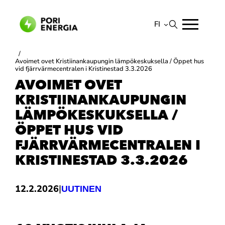
Siirry
sisältöön
FI
Suomi
/
Avoimet ovet Kristiinankaupungin lämpökeskuksella / Öppet hus
English
vid fjärrvärmecentralen i Kristinestad 3.3.2026
AVOIMET OVET
KRISTIINANKAUPUNGIN
LÄMPÖKESKUKSELLA /
ÖPPET HUS VID
FJÄRRVÄRMECENTRALEN I
KRISTINESTAD 3.3.2026
|
12.2.2026
UUTINEN