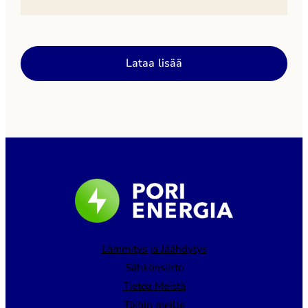
Palvelun poistumisen jälkeen kulutustietoja voi
pyytää maksutta sähköpostitse osoitteesta
asiakaspalvelu@porienergia.fi. Pori Energia ottaa
käyttöön uudistetun kaukolämmön asiointipalvelun
Lataa lisää
lähiaikoina. Tiedotamme uudesta palvelusta
tarkemmin myöhemmin.
Lämmitys ja Jäähdytys
Sähkönsiirto
Tietoa Meistä
Töihin meille