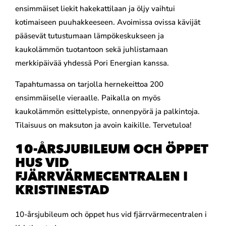
ensimmäiset liekit hakekattilaan ja öljy vaihtui
kotimaiseen puuhakkeeseen. Avoimissa ovissa kävijät
pääsevät tutustumaan lämpökeskukseen ja
kaukolämmön tuotantoon sekä juhlistamaan
merkkipäivää yhdessä Pori Energian kanssa.
Tapahtumassa on tarjolla hernekeittoa 200
ensimmäiselle vieraalle. Paikalla on myös
kaukolämmön esittelypiste, onnenpyörä ja palkintoja.
Tilaisuus on maksuton ja avoin kaikille. Tervetuloa!
10-ÅRSJUBILEUM OCH ÖPPET
HUS VID
FJÄRRVÄRMECENTRALEN I
KRISTINESTAD
10-årsjubileum och öppet hus vid fjärrvärmecentralen i