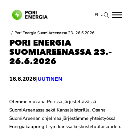
Siirry
sisältöön
FI
Suomi
/
Pori Energia SuomiAreenassa 23.–26.6.2026
English
PORI ENERGIA
SUOMIAREENASSA 23.–
26.6.2026
|
16.6.2026
UUTINEN
Olemme mukana Porissa järjestettävässä
SuomiAreenassa sekä Kansalaistorilla. Osana
SuomiAreenan ohjelmaa järjestämme yhteistyössä
Energiakaupungit ry:n kanssa keskustelutilaisuuden.