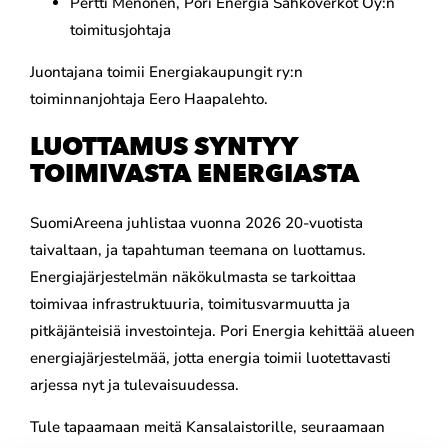
Pertti Menonen, Pori Energia Sähköverkot Oy:n
toimitusjohtaja
Juontajana toimii Energiakaupungit ry:n
toiminnanjohtaja Eero Haapalehto.
LUOTTAMUS SYNTYY
TOIMIVASTA ENERGIASTA
SuomiAreena juhlistaa vuonna 2026 20-vuotista
taivaltaan, ja tapahtuman teemana on luottamus.
Energiajärjestelmän näkökulmasta se tarkoittaa
toimivaa infrastruktuuria, toimitusvarmuutta ja
pitkäjänteisiä investointeja. Pori Energia kehittää alueen
energiajärjestelmää, jotta energia toimii luotettavasti
arjessa nyt ja tulevaisuudessa.
Tule tapaamaan meitä Kansalaistorille, seuraamaan