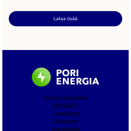
asiakaspalvelu@porienergia.fi. Pori Energia ottaa
käyttöön uudistetun kaukolämmön asiointipalvelun
Lataa lisää
lähiaikoina. Tiedotamme uudesta palvelusta
tarkemmin myöhemmin.
Lämmitys ja Jäähdytys
Sähkönsiirto
Tietoa Meistä
Töihin meille
Ajankohtaista