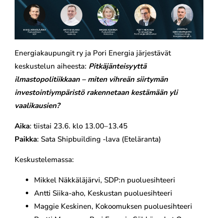
Energiakaupungit ry ja Pori Energia järjestävät
keskustelun aiheesta:
Pitkäjänteisyyttä
ilmastopolitiikkaan – miten vihreän siirtymän
investointiympäristö rakennetaan kestämään yli
vaalikausien?
Aika
: tiistai 23.6. klo 13.00–13.45
Paikka
: Sata Shipbuilding -lava (Eteläranta)
Keskustelemassa:
Mikkel Näkkäläjärvi, SDP:n puoluesihteeri
Antti Siika-aho, Keskustan puoluesihteeri
Maggie Keskinen, Kokoomuksen puoluesihteeri