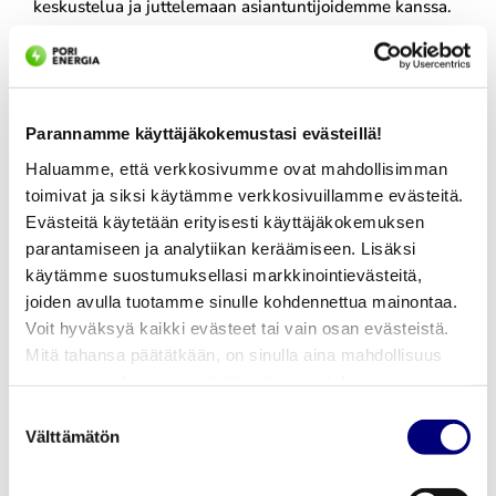
keskustelua ja juttelemaan asiantuntijoidemme kanssa.
Nähdään SuomiAreenassa!
Parannamme käyttäjäkokemustasi evästeillä!
Haluamme, että verkkosivumme ovat mahdollisimman
toimivat ja siksi käytämme verkkosivuillamme evästeitä.
Evästeitä käytetään erityisesti käyttäjäkokemuksen
LISÄÄ KIRJOITUKSIA
parantamiseen ja analytiikan keräämiseen. Lisäksi
käytämme suostumuksellasi markkinointievästeitä,
joiden avulla tuotamme sinulle kohdennettua mainontaa.
Pori Energia Oy ostaa
Voit hyväksyä kaikki evästeet tai vain osan evästeistä.
Mitä tahansa päätätkään, on sinulla aina mahdollisuus
Leppäkosken Sähkö
muuttaa mieltäsi ja päivittää evästeasetuksesi tai poistaa
aiemmin tallennetut evästeet selaimestasi.
Suostumuksen
Oy:n osakekannan
Välttämätön
valinta
Pori Energia Oy on allekirjoittanut sopimuksen