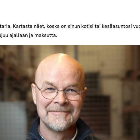
ria. Kartasta näet, koska on sinun kotisi tai kesäasuntosi vu
juu ajallaan ja maksutta.