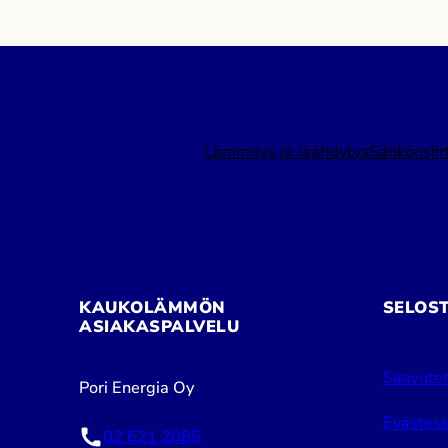
Energia järjestävät keskustelun
aiheesta: Pitkäjänteisyyttä
ilmastopolitiikkaan – miten vihreän
siirtymän investointiympäristö
rakennetaan kestämään yli
Lämmitys ja Jäähdytys
Sähkönsiir
vaalikausien? Aika: tiistai […]
KAUKOLÄMMÖN
SELOS
ASIAKASPALVELU
Saavutet
Pori Energia Oy
Evästese
02 621 2085