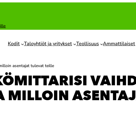
ille
Kodit
Taloyhtiöt ja yritykset
Teollisuus
Ammattilaiset
lloin asentajat tulevat teille
ÖMITTARISI VAIHD
JA MILLOIN ASENTA