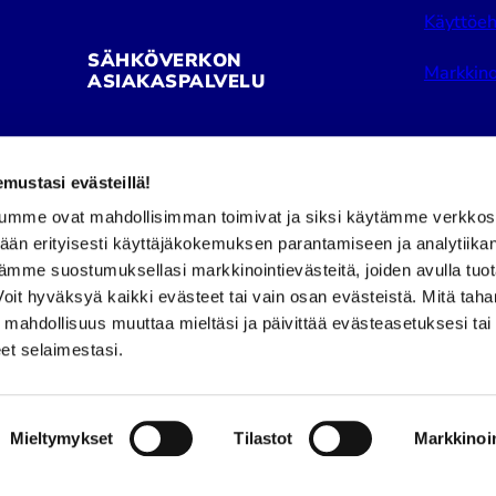
Käyttöeh
SÄHKÖVERKON
Markkino
ASIAKASPALVELU
Pori Energia Sähköverkot Oy
ustasi evästeillä!
02 621 2050
umme ovat mahdollisimman toimivat ja siksi käytämme verkkos
tään erityisesti käyttäjäkokemuksen parantamiseen ja analytiika
Puhelinpalvelu avoinna:
Facebook
Insta
ämme suostumuksellasi markkinointievästeitä, joiden avulla tuo
ma–pe klo 8–16
it hyväksyä kaikki evästeet tai vain osan evästeistä. Mitä tah
a mahdollisuus muuttaa mieltäsi ja päivittää evästeasetuksesi tai
et selaimestasi.
Mieltymykset
Tilastot
Markkinoin