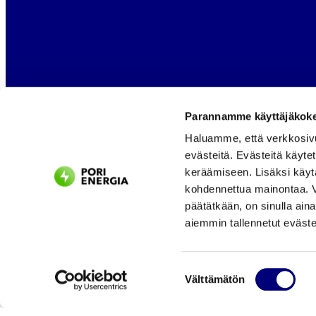
Parannamme käyttäjäkokem
Haluamme, että verkkosiv
evästeitä. Evästeitä käyte
keräämiseen. Lisäksi käyt
kohdennettua mainontaa. Vo
päätätkään, on sinulla ain
aiemmin tallennetut eväste
© Pori Energia
Suostumuksen
Välttämätön
valinta