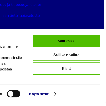
dot ja tietosuojaseloste
innin tietosuojaseloste
Salli kaikki
ivuillamme
n
Salli vain valitut
gram
LinkedIn
YouTube
tamme sinulle
ansa
Kiellä
 poistaa
ti
Näytä tiedot