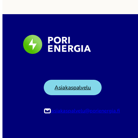
Asiakaspalvelu
asiakaspalvelu@porienergia.fi