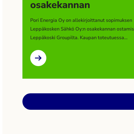
osakekannan
Pori Energia Oy on allekirjoittanut sopimuksen
Leppäkosken Sähkö Oy:n osakekannan ostamis
Leppäkoski Groupilta. Kaupan toteutuessa
Leppäkosken Sähkö Oy muodostaa uuden tytär
Pori Energia -konserniin. Kaupan toteutuminen
edellyttää viranomaisten hyväksyntää. Kauppah
ole julkinen. Leppäkoski Group tiedotti
strategiamuutoksen valmistelusta ja sen vaikut
toimintansa painopisteisiin ensimmäisen kerra
tammikuussa 2026. Tuolloin kerrottiin mahdolli
omistusjärjestelyihin liittyvistä selvityksistä. 
Group […]