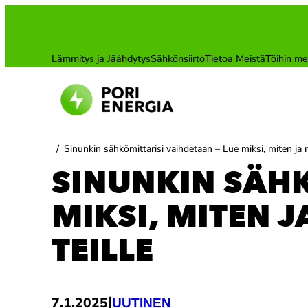
Siirry
sisältöön
Lämmitys ja Jäähdytys
Sähkönsiirto
Tietoa Meistä
Töihin me
/
Sinunkin sähkömittarisi vaihdetaan – Lue miksi, miten ja mi
SINUNKIN SÄHK
MIKSI, MITEN 
TEILLE
|
7.1.2025
UUTINEN