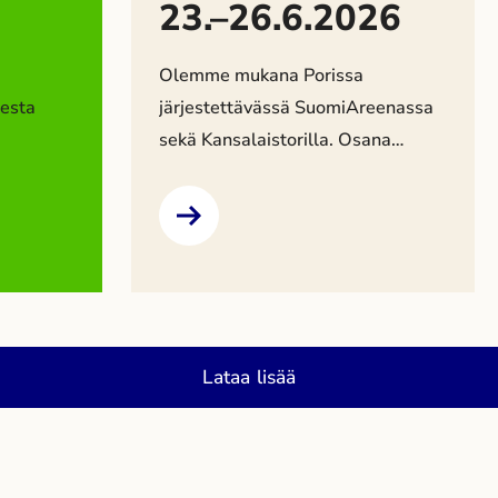
23.–26.6.2026
Olemme mukana Porissa
esta
järjestettävässä SuomiAreenassa
sekä Kansalaistorilla. Osana
yhtiön
SuomiAreenan ohjelmaa
järjestämme yhteistyössä
inta ei
Energiakaupungit ry:n kanssa
keskustelutilaisuuden.
uksista
Kansalaistori – kohtaa energia
n
arjessa Löydät meidät
sista
Kansalaistorilta osastolta 20
Lataa lisää
Leppäkoski
tiistaista perjantaihin 23.–26.6.
Osastollamme voit: Keskustelu
SuomiAreenan ohjelmassa
Energiakaupungit ry ja Pori