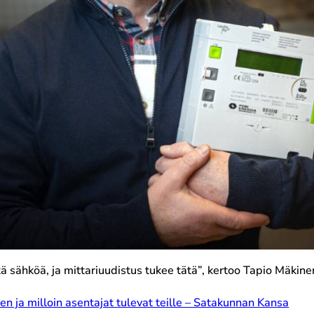
tä sähköä, ja mittariuudistus tukee tätä”, kertoo Tapio Mäkine
en ja milloin asentajat tulevat teille – Satakunnan Kansa