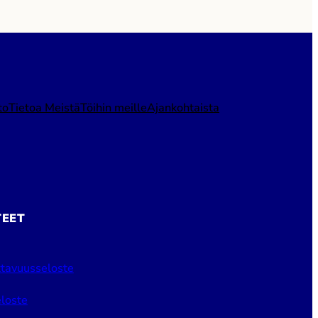
to
Tietoa Meistä
Töihin meille
Ajankohtaista
TEET
tavuusseloste
loste