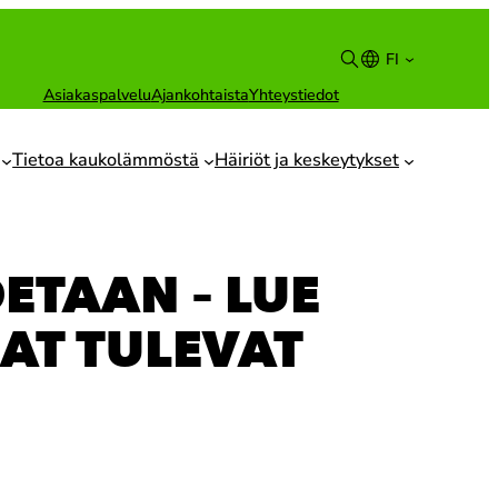
FI
Asiakaspalvelu
Ajankohtaista
Yhteystiedot
Suomi
English
Tietoa kaukolämmöstä
Häiriöt ja keskeytykset
ETAAN – LUE
JAT TULEVAT