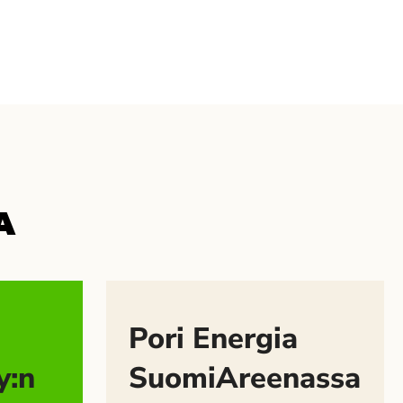
A
Pori Energia
y:n
SuomiAreenassa