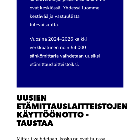
ovat keskiössä. Yhdessä luomme
kestävää ja vastuullista
tulevaisuutta.
Vuosina 2024–2026 kaikki
verkkoalueen noin 54 000
sähkömittaria vaihdetaan uusiksi
etämittauslaitteistoiksi.
UUSIEN
ETÄMITTAUSLAITTEISTOJEN
KÄYTTÖÖNOTTO –
TAUSTAA
Mittarit vaihdetaan, koska ne ovat tulossa