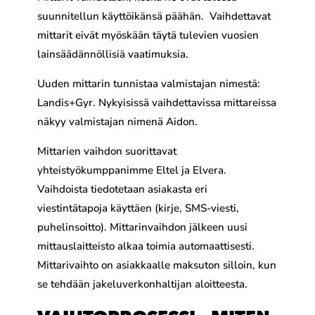
suunnitellun käyttöikänsä päähän. Vaihdettavat
mittarit eivät myöskään täytä tulevien vuosien
lainsäädännöllisiä vaatimuksia.
Uuden mittarin tunnistaa valmistajan nimestä:
Landis+Gyr. Nykyisissä vaihdettavissa mittareissa
näkyy valmistajan nimenä Aidon.
Mittarien vaihdon suorittavat
yhteistyökumppanimme Eltel ja Elvera.
Vaihdoista tiedotetaan asiakasta eri
viestintätapoja käyttäen (kirje, SMS-viesti,
puhelinsoitto). Mittarinvaihdon jälkeen uusi
mittauslaitteisto alkaa toimia automaattisesti.
Mittarivaihto on asiakkaalle maksuton silloin, kun
se tehdään jakeluverkonhaltijan aloitteesta.