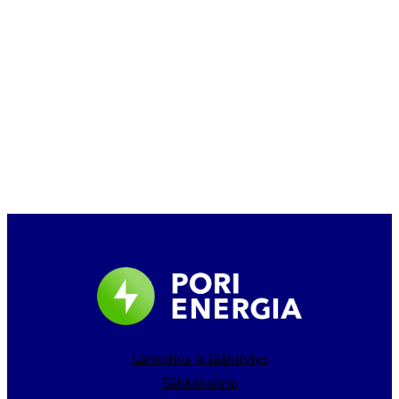
Lämmitys ja Jäähdytys
Sähkönsiirto