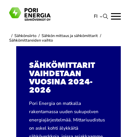
Siirry
sisältöön
FI
Suomi
/
Sähkönsiirto
/
Sähkön mittaus ja sähkömittarit
/
English
Sähkömittareiden vaihto
SÄHKÖMITTARIT
VAIHDETAAN
VUOSINA 2024-
2026
Pori Energia on matkalla
rakentamassa uuden sukupolven
energiajärjestelmää. Mittariuudistus
on askel kohti älykkäitä
sähköverkkoja, joissa asiakkaamme