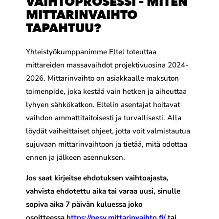
VAIHTOPROSESSI – MITEN
MITTARINVAIHTO
TAPAHTUU?
Yhteistyökumppanimme Eltel toteuttaa
mittareiden massavaihdot projektivuosina 2024-
2026. Mittarinvaihto on asiakkaalle maksuton
toimenpide, joka kestää vain hetken ja aiheuttaa
lyhyen sähkökatkon. Eltelin asentajat hoitavat
vaihdon ammattitaitoisesti ja turvallisesti. Alla
löydät vaiheittaiset ohjeet, jotta voit valmistautua
sujuvaan mittarinvaihtoon ja tietää, mitä odottaa
ennen ja jälkeen asennuksen.
Jos saat kirjeitse ehdotuksen vaihtoajasta,
vahvista ehdotettu aika tai varaa uusi, sinulle
sopiva aika 7 päivän kuluessa joko
osoitteessa
https://pesv.mittarinvaihto.fi/
tai