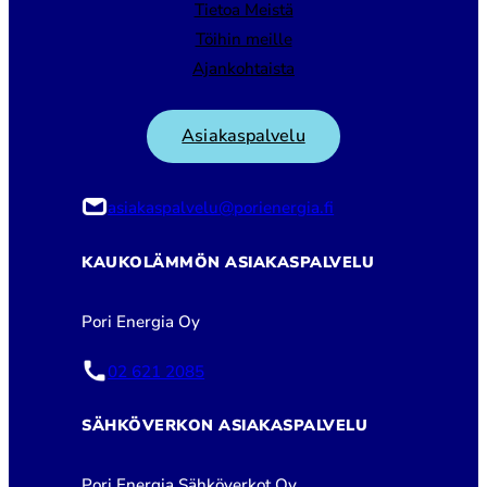
Tietoa Meistä
Töihin meille
Ajankohtaista
Asiakaspalvelu
asiakaspalvelu@porienergia.fi
KAUKOLÄMMÖN ASIAKASPALVELU
Pori Energia Oy
02 621 2085
SÄHKÖVERKON ASIAKASPALVELU
Pori Energia Sähköverkot Oy