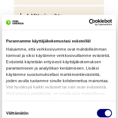
4. Mittarin vaihto
5. Tarkasta laitteet vaihdon
jälkeen
Parannamme käyttäjäkokemustasi evästeillä!
Haluamme, että verkkosivumme ovat mahdollisimman
toimivat ja siksi käytämme verkkosivuillamme evästeitä.
Evästeitä käytetään erityisesti käyttäjäkokemuksen
parantamiseen ja analytiikan keräämiseen. Lisäksi
YHTEISTYÖKUMPPANIMME
käytämme suostumuksellasi markkinointievästeitä,
ELTEL – MILTÄ ASENTAJA
joiden avulla tuotamme sinulle kohdennettua mainontaa.
NÄYTTÄÄ?
Voit hyväksyä kaikki evästeet tai vain osan evästeistä.
Mitä tahansa päätätkään, on sinulla aina mahdollisuus
muuttaa mieltäsi ja päivittää evästeasetuksesi tai poistaa
Mittareiden massavaihdot suorittaa
aiemmin tallennetut evästeet selaimestasi.
Suostumuksen
yhteistyökumppanimme Eltel. Kun mittarinvaihto
Välttämätön
valinta
tapahtuu, paikan päälle saapuu asentaja sovittuna