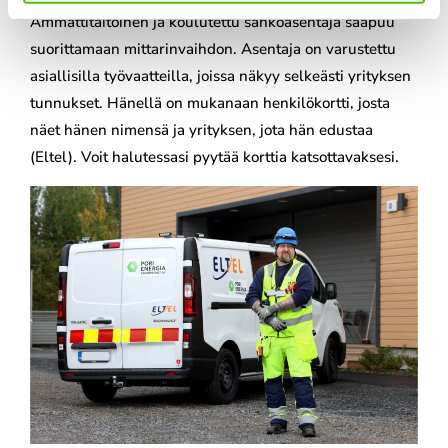
Ammattitaitoinen ja koulutettu sähköasentaja saapuu
suorittamaan mittarinvaihdon. Asentaja on varustettu
asiallisilla työvaatteilla, joissa näkyy selkeästi yrityksen
tunnukset. Hänellä on mukanaan henkilökortti, josta
näet hänen nimensä ja yrityksen, jota hän edustaa
(Eltel). Voit halutessasi pyytää korttia katsottavaksesi.