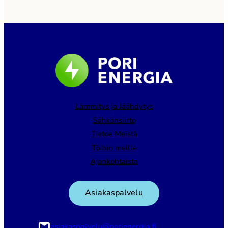
Lämmitys ja Jäähdytys
Sähkönsiirto
Tietoa Meistä
Töihin meille
Ajankohtaista
Asiakaspalvelu
asiakaspalvelu@porienergia.fi