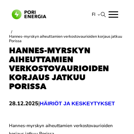
Siirry
sisältöön
FI
Suomi
/
Hannes-myrskyn aiheuttamien verkostovaurioiden korjaus jatkuu
English
Porissa
HANNES-MYRSKYN
AIHEUTTAMIEN
VERKOSTOVAURIOIDEN
KORJAUS JATKUU
PORISSA
|
28.12.2025
HÄIRIÖT JA KESKEYTYKSET
Hannes-myrskyn aiheuttamien verkostovaurioiden
korjaus jatkuu Porissa