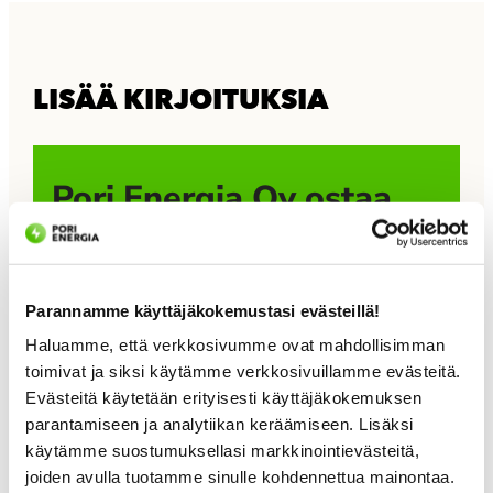
LISÄÄ KIRJOITUKSIA
Pori Energia Oy ostaa
Leppäkosken Sähkö
Oy:n osakekannan
Parannamme käyttäjäkokemustasi evästeillä!
Pori Energia Oy on allekirjoittanut sopimuksen
Haluamme, että verkkosivumme ovat mahdollisimman
toimivat ja siksi käytämme verkkosivuillamme evästeitä.
Leppäkosken Sähkö Oy:n osakekannan ostamisesta
Evästeitä käytetään erityisesti käyttäjäkokemuksen
Leppäkoski Groupilta. Kaupan toteutuessa
parantamiseen ja analytiikan keräämiseen. Lisäksi
Leppäkosken Sähkö Oy muodostaa uuden
käytämme suostumuksellasi markkinointievästeitä,
tytäryhtiön Pori Energia -konserniin. Kaupan
joiden avulla tuotamme sinulle kohdennettua mainontaa.