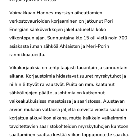
Voimakkaan Hannes-myrskyn aiheuttamien
verkostovaurioiden korjaaminen on jatkunut Pori
Energian sähköverkkojen jakelualueella koko
viikonlopun ajan. Sunnuntaina klo 15 oli vielä noin 700
asiakasta ilman sähköä Ahlaisten ja Meri-Porin
rannikkoalueilla.
Vikakorjauksia on tehty laajasti lauantain ja sunnuntain
aikana. Korjaustoimia hidastavat suuret myrskytuhot ja
niihin liittyvät raivaustyöt. Puita on mm. kaatunut
sähkölinjojen päälle ja johtimia on katkennut
vaikeakulkuisissa maastoissa ja saaristossa. Alustavan
arvion mukaan valtaosa jäljellä olevista vioista saadaan
korjattua alkuviikon aikana, mutta kaikkein vaikeimmin
tavoitettavien saaristokohteiden myrskytuhojen kuntoon
saattaminen saattaa kestää viikon loppupuolelle saakka.