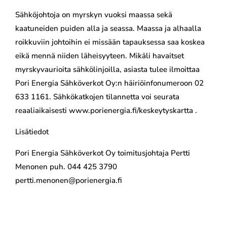
Sähköjohtoja on myrskyn vuoksi maassa sekä
kaatuneiden puiden alla ja seassa. Maassa ja alhaalla
roikkuviin johtoihin ei missään tapauksessa saa koskea
eikä mennä niiden läheisyyteen. Mikäli havaitset
myrskyvaurioita sähkölinjoilla, asiasta tulee ilmoittaa
Pori Energia Sähköverkot Oy:n häiriöinfonumeroon 02
633 1161. Sähkökatkojen tilannetta voi seurata
reaaliaikaisesti www.porienergia.fi/keskeytyskartta .
Lisätiedot
Pori Energia Sähköverkot Oy toimitusjohtaja Pertti
Menonen puh. 044 425 3790
pertti.menonen@porienergia.fi