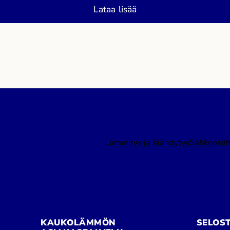
sista
Kansalaistorilta osastolta 20
Lataa lisää
Leppäkoski
tiistaista perjantaihin 23.–26.6.
Osastollamme voit: Keskustelu
SuomiAreenan ohjelmassa
Energiakaupungit ry ja Pori
Energia järjestävät keskustelun
aiheesta: Pitkäjänteisyyttä
ilmastopolitiikkaan – miten vihreän
siirtymän investointiympäristö
rakennetaan kestämään yli
Lämmitys ja Jäähdytys
Sähkönsiir
vaalikausien? Aika: tiistai […]
KAUKOLÄMMÖN
SELOS