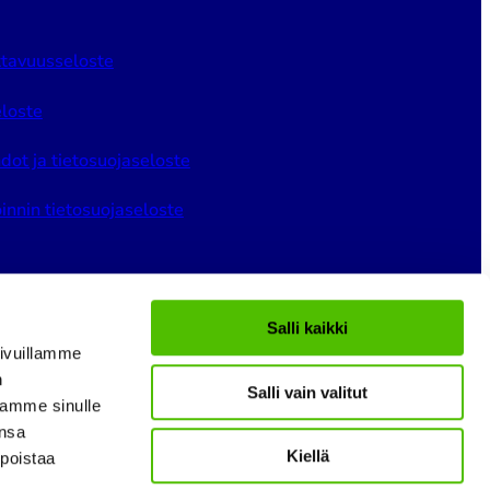
tavuusseloste
loste
dot ja tietosuojaseloste
innin tietosuojaseloste
Salli kaikki
ivuillamme
n
Salli vain valitut
gram
LinkedIn
YouTube
tamme sinulle
ansa
Kiellä
 poistaa