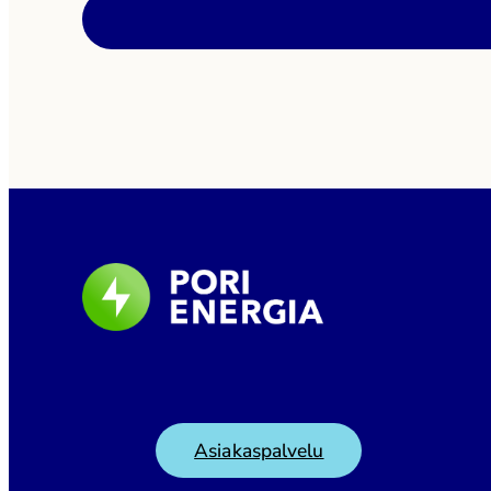
tammikuussa 2026. Tuolloin kerrottiin mahdolli
omistusjärjestelyihin liittyvistä selvityksistä. 
Group […]
Asiakaspalvelu