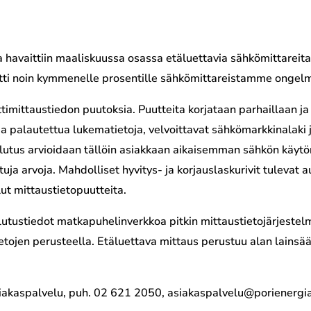
avaittiin maaliskuussa osassa etäluettavia sähkömittareita ti
tti noin kymmenelle prosentille sähkömittareistamme ongelmia
rttimittaustiedon puutoksia. Puutteita korjataan parhaillaan j
da palautettua lukematietoja, velvoittavat sähkömarkkinalaki
utus arvioidaan tällöin asiakkaan aikaisemman sähkön käytön s
ja arvoja. Mahdolliset hyvitys- ja korjauslaskurivit tulevat a
lut mittaustietopuutteita.
ulutustiedot matkapuhelinverkkoa pitkin mittaustietojärjeste
tietojen perusteella. Etäluettava mittaus perustuu alan lains
siakaspalvelu, puh. 02 621 2050, asiakaspalvelu@porienergia