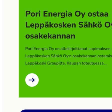
Pori Energia Oy ostaa
Leppäkosken Sähkö O
osakekannan
Pori Energia Oy on allekirjoittanut sopimuksen
Leppäkosken Sähkö Oy:n osakekannan ostamis
Leppäkoski Groupilta. Kaupan toteutuessa
Leppäkosken Sähkö Oy muodostaa uuden tytär
Pori Energia -konserniin. Kaupan toteutuminen
edellyttää viranomaisten hyväksyntää. Kauppah
ole julkinen. Leppäkoski Group tiedotti
strategiamuutoksen valmistelusta ja sen vaikut
toimintansa painopisteisiin ensimmäisen kerra