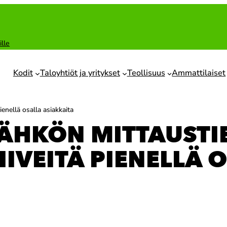
ille
Kodit
Taloyhtiöt ja yritykset
Teollisuus
Ammattilaiset
enellä osalla asiakkaita
ÄHKÖN MITTAUSTI
IIVEITÄ PIENELLÄ 