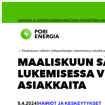
Siirry
sisältöön
Lämmitys ja Jäähdytys
Sähkönsiirto
Tietoa Meistä
Töihin me
/
Maaliskuun sähkön mittaustietojen lukemisessa viiveitä pi
MAALISKUUN S
LUKEMISESSA V
ASIAKKAITA
|
5.4.2024
HÄIRIÖT JA KESKEYTYKSET