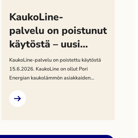
KaukoLine-
palvelu on poistunut
käytöstä – uusi
asiointipalvelu
KaukoLine-palvelu on poistettu käytöstä
tulossa
15.6.2026. KaukoLine on ollut Pori
Energian kaukolämmön asiakkaiden
asiointipalvelu, jossa on voinut seurata
lämmönkulutusta, tarkastella laskutietoja
sekä päivittää omia yhteystietoja. Palvelun
poistumisen jälkeen kulutustietoja voi
pyytää maksutta sähköpostitse osoitteesta
asiakaspalvelu@porienergia.fi. Pori