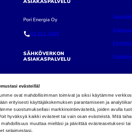
ASIAKASPALVELU
Saavutet
Pori Energia Oy
Evästese
02 621 2085
Käyttöeh
SÄHKÖVERKON
Markkino
ASIAKASPALVELU
Pori Energia Sähköverkot Oy
ustasi evästeillä!
02 621 2050
umme ovat mahdollisimman toimivat ja siksi käytämme verkkos
tään erityisesti käyttäjäkokemuksen parantamiseen ja analytiika
Puhelinpalvelu avoinna:
Facebook
Insta
ämme suostumuksellasi markkinointievästeitä, joiden avulla tuo
ma–pe klo 8–16
it hyväksyä kaikki evästeet tai vain osan evästeistä. Mitä tah
a mahdollisuus muuttaa mieltäsi ja päivittää evästeasetuksesi tai
et selaimestasi.