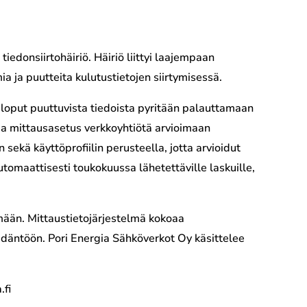
edonsiirtohäiriö. Häiriö liittyi laajempaan
 ja puutteita kulutustietojen siirtymisessä.
a loput puuttuvista tiedoista pyritään palauttamaan
 ja mittausasetus verkkoyhtiötä arvioimaan
ekä käyttöprofiilin perusteella, jotta arvioidut
utomaattisesti toukokuussa lähetettäville laskuille,
lmään. Mittaustietojärjestelmä kokoaa
äädäntöön. Pori Energia Sähköverkot Oy käsittelee
.fi