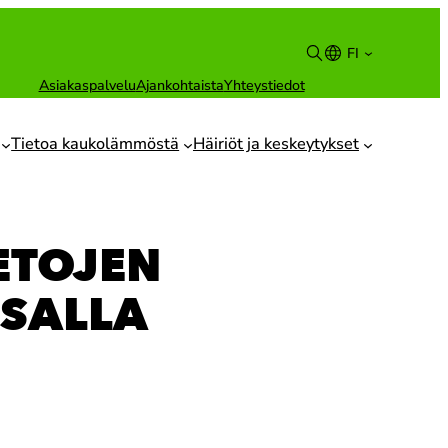
FI
Asiakaspalvelu
Ajankohtaista
Yhteystiedot
Suomi
English
Tietoa kaukolämmöstä
Häiriöt ja keskeytykset
ETOJEN
OSALLA