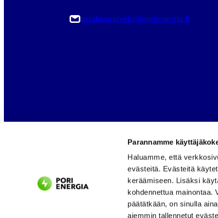
asiakaspalvelu@porienergia.fi
Parannamme käyttäjäkokem
Haluamme, että verkkosiv
evästeitä. Evästeitä käyte
keräämiseen. Lisäksi käyt
kohdennettua mainontaa. Vo
päätätkään, on sinulla ain
aiemmin tallennetut eväste