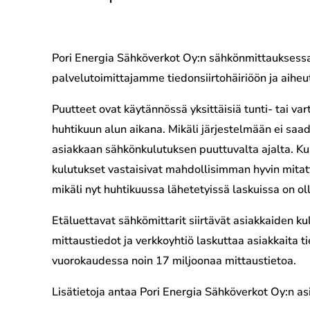
Pori Energia Sähköverkot Oy:n sähkönmittauksessa h
palvelutoimittajamme tiedonsiirtohäiriöön ja aiheu
Puutteet ovat käytännössä yksittäisiä tunti- tai va
huhtikuun alun aikana. Mikäli järjestelmään ei saa
asiakkaan sähkönkulutuksen puuttuvalta ajalta. Kul
kulutukset vastaisivat mahdollisimman hyvin mitattu
mikäli nyt huhtikuussa lähetetyissä laskuissa on ol
Etäluettavat sähkömittarit siirtävät asiakkaiden k
mittaustiedot ja verkkoyhtiö laskuttaa asiakkaita 
vuorokaudessa noin 17 miljoonaa mittaustietoa.
Lisätietoja antaa Pori Energia Sähköverkot Oy:n a