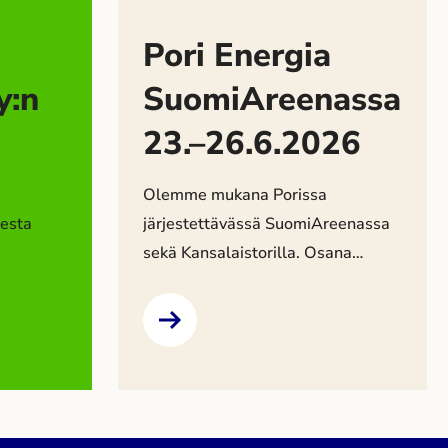
Pori Energia
y:n
SuomiAreenassa
23.–26.6.2026
Olemme mukana Porissa
esta
järjestettävässä SuomiAreenassa
sekä Kansalaistorilla. Osana
yhtiön
SuomiAreenan ohjelmaa
järjestämme yhteistyössä
inta ei
Energiakaupungit ry:n kanssa
keskustelutilaisuuden.
uksista
Kansalaistori – kohtaa energia
n
arjessa Löydät meidät