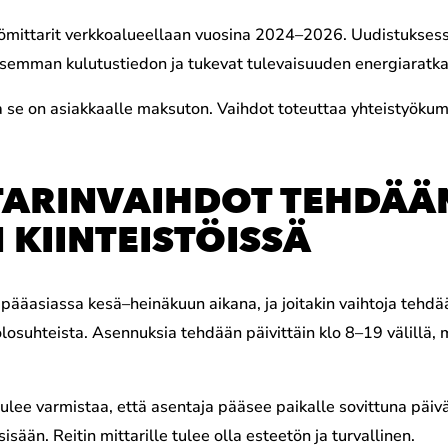
ömittarit verkkoalueellaan vuosina 2024–2026. Uudistuksessa 
aisemman kulutustiedon ja tukevat tulevaisuuden energiaratka
ja se on asiakkaalle maksuton. Vaihdot toteuttaa yhteistyöku
TARINVAIHDOT TEHDÄÄ
 KIINTEISTÖISSÄ
n pääasiassa kesä–heinäkuun aikana, ja joitakin vaihtoja tehd
äolosuhteista. Asennuksia tehdään päivittäin klo 8–19 välillä, 
 tulee varmistaa, että asentaja pääsee paikalle sovittuna päivä
sään. Reitin mittarille tulee olla esteetön ja turvallinen.