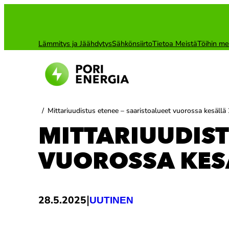
Siirry
sisältöön
Lämmitys ja Jäähdytys
Sähkönsiirto
Tietoa Meistä
Töihin me
/
Mittariuudistus etenee – saaristoalueet vuorossa kesällä
MITTARIUUDIST
VUOROSSA KES
|
28.5.2025
UUTINEN