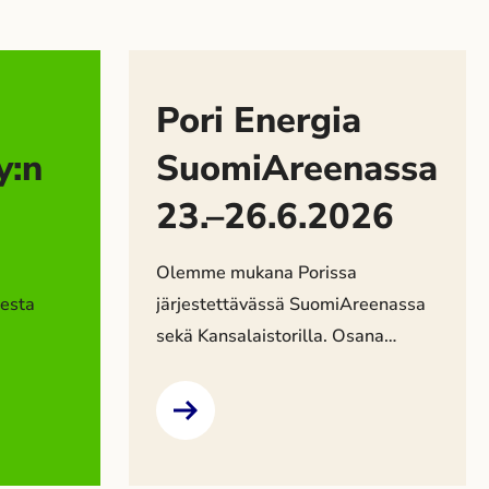
Pori Energia
y:n
SuomiAreenassa
23.–26.6.2026
Olemme mukana Porissa
esta
järjestettävässä SuomiAreenassa
sekä Kansalaistorilla. Osana
yhtiön
SuomiAreenan ohjelmaa
järjestämme yhteistyössä
inta ei
Energiakaupungit ry:n kanssa
keskustelutilaisuuden.