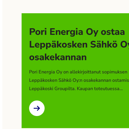
Pori Energia Oy ostaa
Leppäkosken Sähkö O
osakekannan
Pori Energia Oy on allekirjoittanut sopimuksen
Leppäkosken Sähkö Oy:n osakekannan ostamis
Leppäkoski Groupilta. Kaupan toteutuessa
Leppäkosken Sähkö Oy muodostaa uuden tytär
Pori Energia -konserniin. Kaupan toteutuminen
edellyttää viranomaisten hyväksyntää. Kauppah
ole julkinen. Leppäkoski Group tiedotti