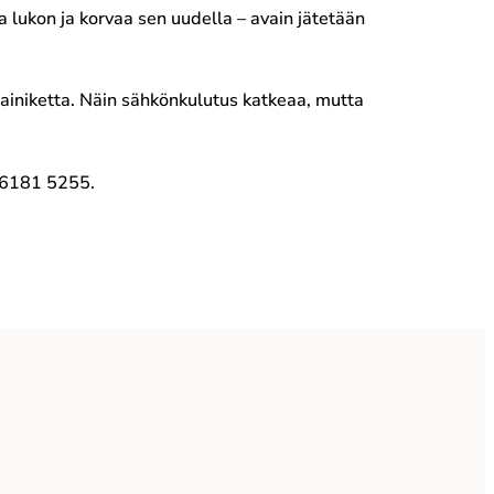
 lukon ja korvaa sen uudella – avain jätetään
painiketta. Näin sähkönkulutus katkeaa, mutta
 6181 5255.