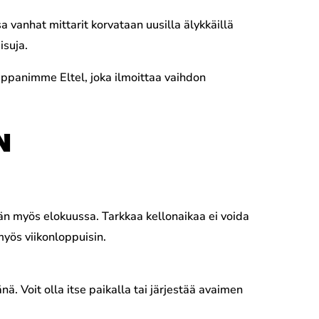
vanhat mittarit korvataan uusilla älykkäillä
isuja.
mppanimme Eltel, joka ilmoittaa vaihdon
N
ään myös elokuussa. Tarkkaa kellonaikaa ei voida
myös viikonloppuisin.
nä. Voit olla itse paikalla tai järjestää avaimen