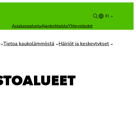
FI
Asiakaspalvelu
Ajankohtaista
Yhteystiedot
Suomi
English
Tietoa kaukolämmöstä
Häiriöt ja keskeytykset
ISTOALUEET