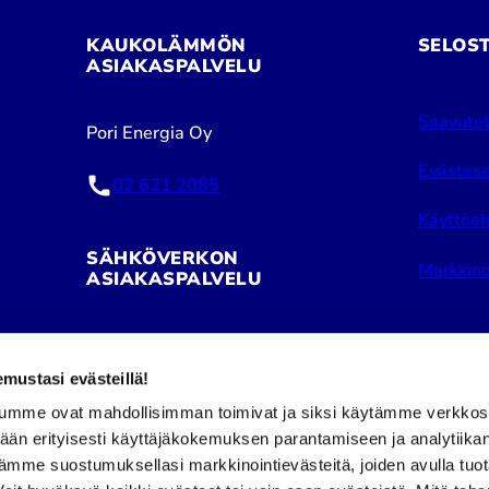
KAUKOLÄMMÖN
SELOS
ASIAKASPALVELU
Saavutet
Pori Energia Oy
Evästese
02 621 2085
Käyttöeh
SÄHKÖVERKON
Markkino
ASIAKASPALVELU
Pori Energia Sähköverkot Oy
ustasi evästeillä!
02 621 2050
umme ovat mahdollisimman toimivat ja siksi käytämme verkkos
tään erityisesti käyttäjäkokemuksen parantamiseen ja analytiika
Puhelinpalvelu avoinna:
Facebook
Insta
ämme suostumuksellasi markkinointievästeitä, joiden avulla tuo
ma–pe klo 8–16