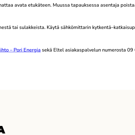
annattaa avata etukäteen. Muussa tapauksessa asentaja poistaa
mestä tai sulakkeista. Käytä sähkömittarin kytkentä–katkaisu
hto – Pori Energia
sekä Eltel asiakaspalvelun numerosta 09
A