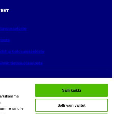
TEET
tavuusseloste
loste
dot ja tietosuojaseloste
innin tietosuojaseloste
Salli kaikki
ivuillamme
n
Salli vain valitut
gram
LinkedIn
YouTube
tamme sinulle