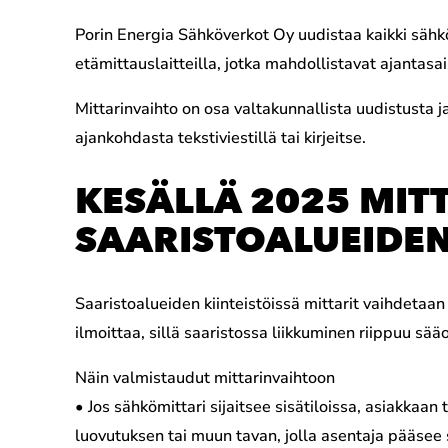
Porin Energia Sähköverkot Oy uudistaa kaikki sähk
etämittauslaitteilla, jotka mahdollistavat ajantas
Mittarinvaihto on osa valtakunnallista uudistusta 
ajankohdasta tekstiviestillä tai kirjeitse.
KESÄLLÄ 2025 MIT
SAARISTOALUEIDEN
Saaristoalueiden kiinteistöissä mittarit vaihdetaa
ilmoittaa, sillä saaristossa liikkuminen riippuu sä
Näin valmistaudut mittarinvaihtoon
• Jos sähkömittari sijaitsee sisätiloissa, asiakkaan
luovutuksen tai muun tavan, jolla asentaja pääsee si