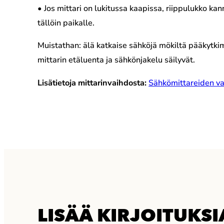
• Jos mittari on lukitussa kaapissa, riippulukko k
tällöin paikalle.
Muistathan: älä katkaise sähköjä mökiltä pääkytki
mittarin etäluenta ja sähkönjakelu säilyvät.
Lisätietoja mittarinvaihdosta:
Sähkömittareiden vai
LISÄÄ KIRJOITUKSI