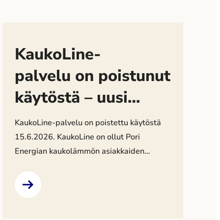
KaukoLine-
palvelu on poistunut
käytöstä – uusi
asiointipalvelu
KaukoLine-palvelu on poistettu käytöstä
tulossa
15.6.2026. KaukoLine on ollut Pori
Energian kaukolämmön asiakkaiden
asiointipalvelu, jossa on voinut seurata
lämmönkulutusta, tarkastella laskutietoja
sekä päivittää omia yhteystietoja. Palvelun
poistumisen jälkeen kulutustietoja voi