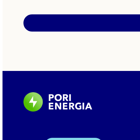
strategiamuutoksen valmistelusta ja sen vaikut
toimintansa painopisteisiin ensimmäisen kerra
tammikuussa 2026. Tuolloin kerrottiin mahdolli
omistusjärjestelyihin liittyvistä selvityksistä. 
Group […]