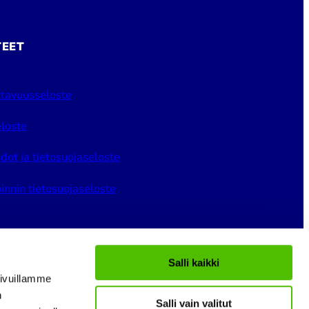
TEET
tavuusseloste
loste
dot ja tietosuojaseloste
innin tietosuojaseloste
Salli kaikki
ivuillamme
n
Salli vain valitut