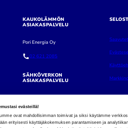
KAUKOLÄMMÖN
SELOS
ASIAKASPALVELU
Saavutet
Pori Energia Oy
Evästese
02 621 2085
Käyttöeh
SÄHKÖVERKON
Markkino
ASIAKASPALVELU
Pori Energia Sähköverkot Oy
ustasi evästeillä!
02 621 2050
umme ovat mahdollisimman toimivat ja siksi käytämme verkkos
tään erityisesti käyttäjäkokemuksen parantamiseen ja analytiika
Puhelinpalvelu avoinna: