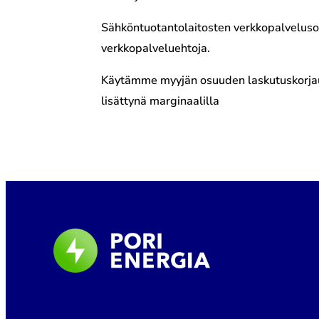
Sähköntuotantolaitosten verkkopalvelusop
verkkopalveluehtoja.
Käytämme myyjän osuuden laskutuskorjauk
lisättynä marginaalilla