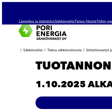
Siirry
sisältöön
Lämmitys ja Jäähdytys
Sähkönsiirto
Tietoa Meistä
Töihin me
/
Sähkönsiirto
/
Tietoa sähkönsiirrosta
/
Siirtohinnastot 
TUOTANNON
1.10.2025 ALK