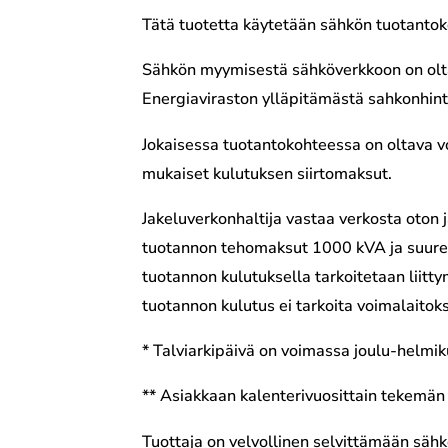
Tätä tuotetta käytetään sähkön tuotantoko
Sähkön myymisestä sähköverkkoon on olta
Energiaviraston ylläpitämästä sahkonhinta
Jokaisessa tuotantokohteessa on oltava 
mukaiset kulutuksen siirtomaksut.
Jakeluverkonhaltija vastaa verkosta oton
tuotannon tehomaksut 1000 kVA ja suurem
tuotannon kulutuksella tarkoitetaan liitt
tuotannon kulutus ei tarkoita voimalait
* Talviarkipäivä on voimassa joulu-helmi
** Asiakkaan kalenterivuosittain tekemän
Tuottaja on velvollinen selvittämään säh