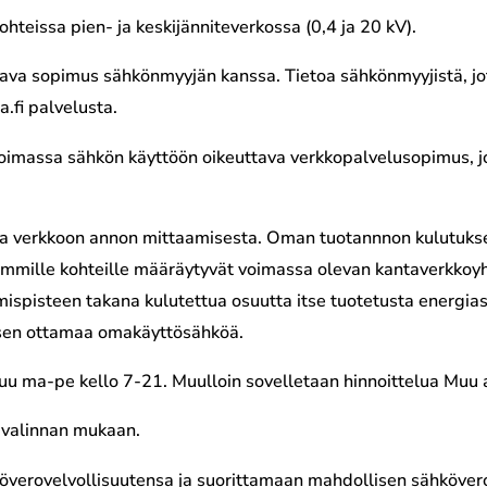
hteissa pien- ja keskijänniteverkossa (0,4 ja 20 kV).
va sopimus sähkönmyyjän kanssa. Tietoa sähkönmyyjistä, jot
.fi palvelusta.
voimassa sähkön käyttöön oikeuttava verkkopalvelusopimus, 
 ja verkkoon annon mittaamisesta. Oman tuotannnon kulutukse
mille kohteille määräytyvät voimassa olevan kantaverkkoyh
ymispisteen takana kulutettua osuutta itse tuotetusta energia
oksen ottamaa omakäyttösähköä.
kuu ma-pe kello 7-21. Muulloin sovelletaan hinnoittelua Muu 
 valinnan mukaan.
köverovelvollisuutensa ja suorittamaan mahdollisen sähköver