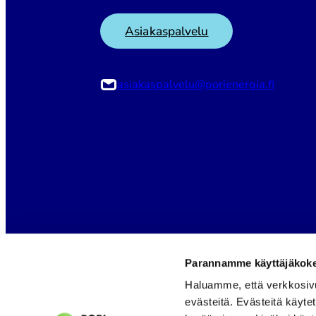
Asiakaspalvelu
asiakaspalvelu@porienergia.fi
Parannamme käyttäjäkokem
Haluamme, että verkkosiv
evästeitä. Evästeitä käyte