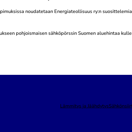
imuksissa noudatetaan Energiateollisuus ry:n suosittelemia
seen pohjoismaisen sähköpörssin Suomen aluehintaa kulleki
Lämmitys ja Jäähdytys
Sähkönsiir