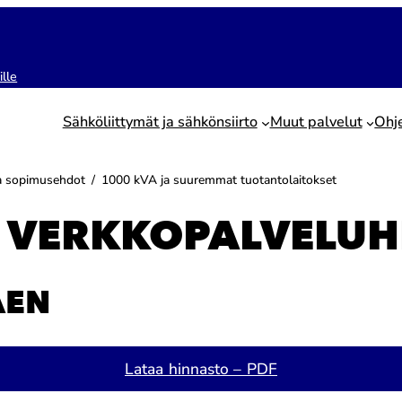
ille
Sähköliittymät ja sähkönsiirto
Muut palvelut
Ohj
ja sopimusehdot
/
1000 kVA ja suuremmat tuotantolaitokset
 VERKKOPALVELUH
AEN
Lataa hinnasto – PDF