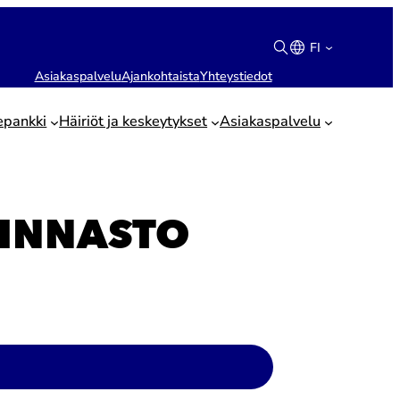
FI
Asiakaspalvelu
Ajankohtaista
Yhteystiedot
Suomi
English
epankki
Häiriöt ja keskeytykset
Asiakaspalvelu
INNASTO