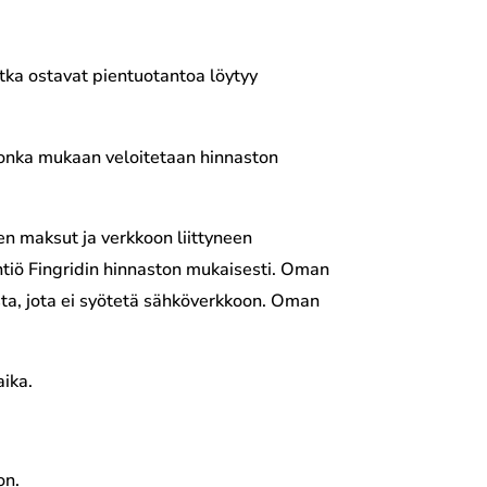
ka ostavat pientuotantoa löytyy
jonka mukaan veloitetaan hinnaston
n maksut ja verkkoon liittyneen
tiö Fingridin hinnaston mukaisesti. Oman
sta, jota ei syötetä sähköverkkoon. Oman
aika.
on.