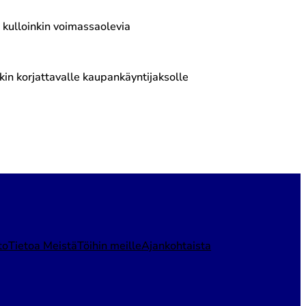
 kulloinkin voimassaolevia
n korjattavalle kaupankäyntijaksolle
to
Tietoa Meistä
Töihin meille
Ajankohtaista